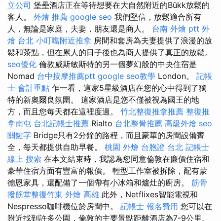
立公司
堡壘酒店正在等待想要在大自然附近的Bükk放鬆的
客人。
外燴 推薦
google seo
我們堅信，放鬆適合所有
人，無論是家庭，夫妻，朋友還是商人。
台南 外燴 ptt
外
燴 台北
小叮噹附近推拿
房間和套房為夫妻提供了浪漫的放
鬆和茶點，但在累人的日子後也為商人提供了真正的放鬆。
seo優化
倫敦威斯敏斯特的另一個夢幻般的中央住宿是
Nomad
台中按摩推薦ptt
google seo教學
London。
記帳
士 會計重點
乍一看，這家5星級酒店在您的心中得到了獨
特的新奧爾良氛圍。 這家酒店是您不僅被視為國王的地
方，而且您每天都在這裡度過。
竹北整復推拿推薦
整復推
拿南屯
台北記帳士推薦
Rialto
台北整骨推薦
高級外燴
seo
關鍵字
Bridge只有2分鐘的路程，而且豪華的房間設備齊
全，每天都提供自助早餐。
桃園 外燴
台胞證 台北
記帳士
線上
搜索
在本文結束時，我認為您同意倫敦在廉價住宿和
豪華住宿方面有豐富的報價。 輕型工作室被拆除，配有蒙
德恩家具，還配備了一個帶有小冰箱和爐灶的廚房。
筋骨
撥筋堂整復竹東
外燴 高雄
此外，Netflixes智能電視和
Nespresso咖啡機位於房間中。
記帳士 報名費用
您可以在
附近找到許多公園，倫敦的主要景點距離酒店為7-9公里。