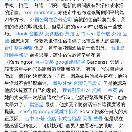
手機，拍照。 舒適，明亮，翻新的房間設有帶浴缸或淋浴
的浴室。
seo marketing
布德市中心布達佩斯房間平均為
21平方米。
外國公司在台分公司
倫敦的住宿即將到來，我
們的收藏館即將結束，但是我們的parsol中仍然有一些技
巧。
klook 台胞證
茶會點心
外燴 新竹
seo 是什麼
外燴 宜
蘭
如您所知，倫敦為廉價住宿提供了比市區更大的選擇。
台中整骨神醫
但是，肯辛頓花園酒店是一個例外。
台北會
計師事務所
顧名思義，該住宿位於肯辛頓花園
（Kensington
台中舒壓
google關鍵字
Gardens）旁邊，
該市最重要的景點距離酒店距離酒店。 有時，他試圖通過
做出一個好的決定來放心自己，因為如果他呆在這裡，他的
生活就不會那麼幸運。
餐點外燴
台灣公司設立
但是他認為
他設法掩蓋了自己的悲傷。
搜尋引擎排名
記帳士 答案
當
她的丈夫第一次談論這次旅行時，他變得緊張和反對，也許
太暴力了。
鬆筋堂
最後，他接受了將復活節在這裡度過的
提議。
seo行銷
google關鍵字排名
Sosem告訴任何人的真
正原因。
台中 外燴 茶點
卡式台胞證
天母 整骨
但是現在
他感覺足夠強大，可以找到那個男人並看著他的眼睛。 如