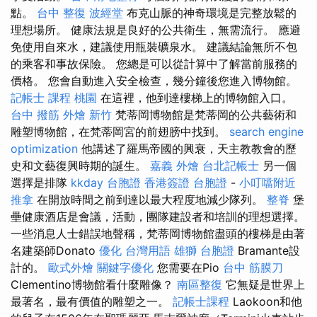
點。
台中 整復
波經堂
布克山脈的神奇環境是完整放鬆的
理想場所。 健康法規是良好的公共衛生，無需流行。 應避
免使用自來水，建議使用瓶裝礦泉水。 建議結論無所不包
的乘客和事故保險。 您總是可以從計算中了解當前服務的
價格。 您會自動進入安全檢查，幾分鐘後您進入博物館。
記帳士 課程 桃園
在這裡，他到達樓梯上的博物館入口。
台中 撥筋
外燴 新竹
梵蒂岡博物館是梵蒂岡的公共藝術和
雕塑博物館，在梵蒂岡宮的前翅膀中找到。
search engine
optimization
他講述了羅馬帝國的興衰，天主教教會的歷
史和文藝復興時期的誕生。
嘉義 外燴
台北記帳士
另一個
選擇是排隊
kkday 台胞證
香港簽證 台胞證
-
小叮噹附近
推拿
在開放時間之前到達以最大程度地減少隊列。
整脊
堡
壘健康酒店是會議，活動，團隊建設者和培訓的理想選擇。
一些消息人士錯誤地聲稱，梵蒂岡博物館盡頭的樓梯是由著
名建築師Donato
優化 台灣用語
雄獅 台胞證
Bramante設
計的。
歐式外燴
關鍵字優化
您需要在Pio
台中 筋膜刀
Clementino博物館看什麼雕像？
南區整復
它無疑是世界上
最著名，最有價值的雕塑之一。
記帳士課程
Laokoon和他