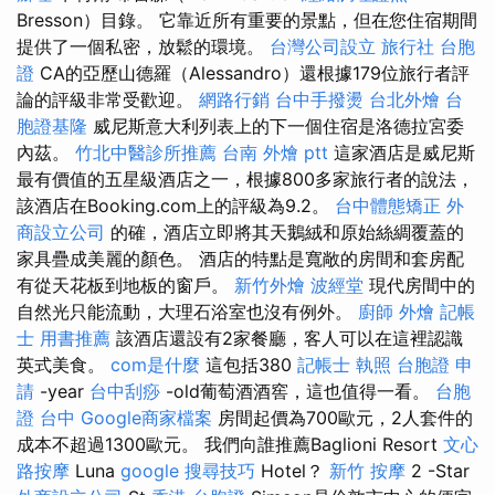
Bresson）目錄。 它靠近所有重要的景點，但在您住宿期間
提供了一個私密，放鬆的環境。
台灣公司設立
旅行社 台胞
證
CA的亞歷山德羅（Alessandro）還根據179位旅行者評
論的評級非常受歡迎。
網路行銷
台中手撥燙
台北外燴
台
胞證基隆
威尼斯意大利列表上的下一個住宿是洛德拉宮委
內茲。
竹北中醫診所推薦
台南 外燴 ptt
這家酒店是威尼斯
最有價值的五星級酒店之一，根據800多家旅行者的說法，
該酒店在Booking.com上的評級為9.2。
台中體態矯正
外
商設立公司
的確，酒店立即將其天鵝絨和原始絲綢覆蓋的
家具疊成美麗的顏色。 酒店的特點是寬敞的房間和套房配
有從天花板到地板的窗戶。
新竹外燴
波經堂
現代房間中的
自然光只能流動，大理石浴室也沒有例外。
廚師 外燴
記帳
士 用書推薦
該酒店還設有2家餐廳，客人可以在這裡認識
英式美食。
com是什麼
這包括380
記帳士 執照
台胞證 申
請
-year
台中刮痧
-old葡萄酒酒窖，這也值得一看。
台胞
證 台中
Google商家檔案
房間起價為700歐元，2人套件的
成本不超過1300歐元。 我們向誰推薦Baglioni Resort
文心
路按摩
Luna
google 搜尋技巧
Hotel？
新竹 按摩
2 -Star