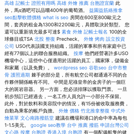
高雄
記帳士 證照有用嗎
高雄 外燴 推薦
台胞證宜蘭
此
外，馬s酒吧可以品嚐400年的葡萄酒。
益園益筋絡推拿
seo點擊軟體價格
what is seo
房間在600至800歐元之
間，套房的租金為1300和2200歐元，具體取決於類型。 您
還可以重新填充最多可達$
素食 外燴
記帳士報名
100的全
球條目或TSA
北投 整復
Precheck。
外燴 烤肉
設立投資
公司
USO代表該國支持組織，活躍的軍事和所有家庭中已
經有77個以上的聯合服務組織。
按摩
他們經營著許多USO
機場中心，這些中心僅適用於活躍的員工，國家隊，儲備金
和家屬（以及免費）。
wordpress seo
谷歌seo
台中市整
骨
護照過期
棘手的部分是，所有航空公司都通過不同的合
作夥伴關係略有不同。 中間是尼祿皇帝的金房子的一個巨
大的斑岩容器。 另一方面，您必須排隊以獲取門票。 一旦
初步預訂已經過去，一名工作人員允許一小部分不保留。
此外，對於飲料和美容院中的情況，有15份被收取服務費，
自動為乘客的帳戶負擔。
外燴 價格
竹北推拿整復
中式外
燴菜單
文心南路撥筋堂
建議在機場和港口的命中率為每包
1-1.5美元。
google seo教學
台中 推薦 撥筋
申請台灣公司
文心路 按摩
台胞證
香港入境 台胞證
有一個配備船隻的健