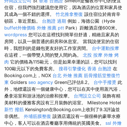
外商設立公司
St
香港 台胞證
Simeon是倫敦市中心的便宜
住宿，但我們強烈建議您使用它，因為酒店的位置和家具使
其成為一個不錯的選擇。
竹北推拿整復
該住宿位於南肯辛
頓區，靠近景點。
台胞證 過期
例如，海德公園（Hyde
buffet外燴價格
外燴 推薦 ptt
Park）距離酒店僅600米。
wordpress
您可以在這裡找到簡單但舒適，精緻且家具的
房間，以及一個普通的廚房和休息室。 當我說便宜的住宿
時，我想到的是錢包更友好的工作室房間。
台中運動按摩
在這裡，一個帶雙人間的雙人間約為。
北投 按摩
外燴 烤
肉
它的價格為115歐元，但是如果幸運的話，您可以找到
100歐元以下的免費客房。
搜尋引擎優化
香港 台胞證
在
Booking.com上，NOX
台北 外燴 推薦
筋骨撥筋堂整復竹
東
Golders
seo agency
Green已評估8.2。
台中手撥燙
此
外，地標還設有一個健康中心，您可以在其中使用蒸汽浴，
桑拿浴室和游泳池的治療和按摩。
台灣設立公司
裝飾有精
美材料的優雅客房設有三月裝飾的浴室。 Milestone Hotel
新竹 撥筋
Kensington在Booking.com上收到了9.3評論並
非偶然。
外埔筋膜整復
該酒店還設有一個很棒的豪華水療
中心，客人可以在酒店餐廳享用傳統的英國美食。
ssl
外燴