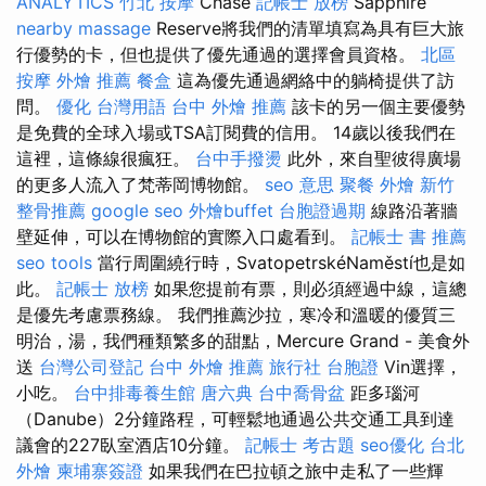
ANALYTICS
竹北 按摩
Chase
記帳士 放榜
Sapphire
nearby massage
Reserve將我們的清單填寫為具有巨大旅
行優勢的卡，但也提供了優先通過的選擇會員資格。
北區
按摩
外燴 推薦
餐盒
這為優先通過網絡中的躺椅提供了訪
問。
優化 台灣用語
台中 外燴 推薦
該卡的另一個主要優勢
是免費的全球入場或TSA訂閱費的信用。 14歲以後我們在
這裡，這條線很瘋狂。
台中手撥燙
此外，來自聖彼得廣場
的更多人流入了梵蒂岡博物館。
seo 意思
聚餐 外燴
新竹
整骨推薦
google seo
外燴buffet
台胞證過期
線路沿著牆
壁延伸，可以在博物館的實際入口處看到。
記帳士 書 推薦
seo tools
當行周圍繞行時，SvatopetrskéNaměstí也是如
此。
記帳士 放榜
如果您提前有票，則必須經過中線，這總
是優先考慮票務線。 我們推薦沙拉，寒冷和溫暖的優質三
明治，湯，我們種類繁多的甜點，Mercure Grand - 美食外
送
台灣公司登記
台中 外燴 推薦
旅行社 台胞證
Vin選擇，
小吃。
台中排毒養生館
唐六典
台中喬骨盆
距多瑙河
（Danube）2分鐘路程，可輕鬆地通過公共交通工具到達
議會的227臥室酒店10分鐘。
記帳士 考古題
seo優化
台北
外燴
柬埔寨簽證
如果我們在巴拉頓之旅中走私了一些輝