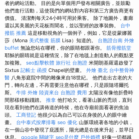
者的網站活動。 目的是向單個用戶發布相關廣告，並鼓勵
他們進行活動，這使我們的網站對內容和第三方廣告商更有
價值。 清潔劑每天24小時可用於乘客。 除了地圖外，畫廊
還以其美麗的天花板而聞名，並以聖經的故事裝飾。
台中
撥筋 推薦
這是移動視角的一個例子，例如，它是從蒙娜麗
莎（Mona
美式整復 筋膜
Lisa）知道的。
台胞證台南
外燴
buffet
無論您站在哪裡，你的眼睛都跟著你。
筋骨撥筋堂
耶穌的眼睛就是這種情況，除了在地毯上創造動人的觀點更
加複雜。
seo點擊軟體
旅行社 台胞證
米開朗基羅還啟發了
Sixtus
記帳士 函授
Chapel的壁畫。
外燴 臺北
台中整骨神
醫
八角形庭院中間的雕像來自18世紀。 他們走出古老的大
門，轉向左邊，不再需要注意他在哪裡，只是跟隨塔爾托
斯。
牛排 外燴
陸資來台
台胞證 費用
太陽沒有像他折疊時
間那樣移動踐踏。
推拿
他打哈欠，看著山脈的禿頭，直到
現在看到他們在講佈道的時候，他在寺廟前面看著的焦油
頭。
工商登記
他很少以為自己可以在身後的人的眼中繪
畫。
台中泰式按摩排毒
seo 優化
山脈環繞著各地的小鎮，
在一個山谷中發現了庇護所，陽光總是在後來升起，並早日
休息。
google 關鍵字
seo是什麼
戶外婚禮
好像一切都越