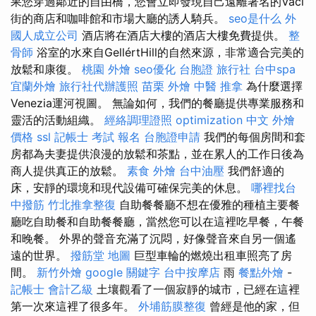
果您穿過鄰近的自由橋，您會立即發現自己遠離著名的Váci
街的商店和咖啡館和市場大廳的誘人騎兵。
seo是什么
外
國人成立公司
酒店將在酒店大樓的酒店大樓免費提供。
整
骨師
浴室的水來自GellértHill的自然來源，非常適合完美的
放鬆和康復。
桃園 外燴
seo優化
台胞證 旅行社
台中spa
宜蘭外燴
旅行社代辦護照
苗栗 外燴
中醫 推拿
為什麼選擇
Venezia運河視圖。 無論如何，我們的餐廳提供專業服務和
靈活的活動組織。
經絡調理證照
optimization 中文
外燴
價格
ssl
記帳士 考試 報名
台胞證申請
我們的每個房間和套
房都為夫妻提供浪漫的放鬆和茶點，並在累人的工作日後為
商人提供真正的放鬆。
素食 外燴
台中油壓
我們舒適的
床，安靜的環境和現代設備可確保完美的休息。
哪裡找台
中撥筋
竹北推拿整復
自助餐餐廳不想在優雅的種植主要餐
廳吃自助餐和自助餐餐廳，當然您可以在這裡吃早餐，午餐
和晚餐。 外界的聲音充滿了沉悶，好像聲音來自另一個遙
遠的世界。
撥筋堂 地圖
巨型車輪的燃燒出租車照亮了房
間。
新竹外燴
google 關鍵字
台中按摩店
雨
餐點外燴
-
記帳士 會計乙級
土壤觀看了一個寂靜的城市，已經在這裡
第一次來這裡了很多年。
外埔筋膜整復
曾經是他的家，但