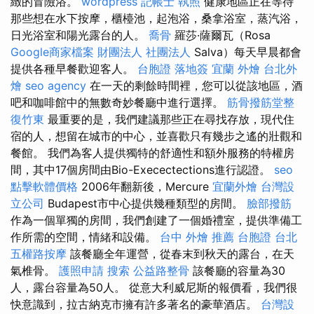
緻的冒險浴。
wordpress
記帳士 執照
健康地區正在等待
那些想在水下按摩，櫃檯池，起泡浴，桑拿浴室，蒸汽浴，
日光浴室和陽光露台的人。
喬骨
羅莎·薩爾瓦（Rosa
Google商家檔案
財團法人 社團法人
Salva）每天早晨都會
提供各種早餐歡迎客人。
台胞證 落地簽
宜蘭 外燴
台北外
燴
seo agency
在一天的剩餘時間裡，您可以從該地區，酒
吧和咖啡館中的無數奇妙餐廳中進行選擇。
筋骨撥筋堂整
復竹東
最重要的是，我們建議那些正在尋找存放，現代住
宿的人，想留在城市的中心，並喜歡只有幾步之遙的壯觀和
餐館。 我們為客人提供獨特的舒適性和額外服務的特權房
間，其中17個房間由Bio-Execectections進行認證。
seo
點擊軟體價格
2006年翻新後，Mercure
宜蘭外燴
台灣設
立公司
Budapest市中心提供幾種類型的房間。
臉部撥筋
作為一個單獨的房間，我們創建了一個婚禮室，提供準備工
作所需的空間，情緒和設備。
台中 外燴 推薦
台胞證 台北
五權路按摩
該餐廳全年運營，從春末到秋天的露台，在天
氣椎骨。
護照申請
搜索
公益路整骨
該餐廳的容量為30
人，露台容量為50人。 從意大利威尼斯的報價看，我們很
快意識到，拉古納克市擁有許多著名的豪華酒店。
台灣設