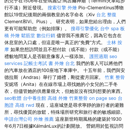
的兒子在1506年在聖瑪麗亞·馬吉爾神廟（Termini火車站步
行不遠）附近發現。
搜索引擎
外燴
Pio-Clementinus博物
館以19世紀後期的兩個教皇的名字命名（Xiv
台北 整復
Clement和Vi。Pius）。 研究表明，如果您給出理由，人們
更有可能幫助您（例如排隊）。
搜尋引擎優化
台中 spa
板
橋 外燴
鬆筋堂
數位行銷
儘管我不推薦它，因為它包含在
休息室的入口處，但這是唯一真正的“免費”方式。
士林 按
摩
如果您想訪問並且不想付款（或不能）付款（或不能）
禮貌地問某人是否願意像客人一樣添加。
護照過期
seo
services
記帳士考試 書
外燴 台北
我們的客人可以將他們
的汽車放在酒店的100座地下車庫中。 十五年前，我們與安
德拉斯（Andras）舉行了婚禮，剛從蜜月回家。
竹東 整骨
安妮塔（Anita）在在線市場上尋找她的小女兒的二手冬
衣，但儘管她的供應量很大，但她並沒有找到想要的東西。
seo軟體
台中養生館
高雄 外燴
竹東整骨
on page seo
台
胞證 高雄
rwd
現在，這座城堡是尋求寧靜的旅行者的避難
所，尋找優質的放鬆，特殊場所研究和旅行者的敏感細節。
申請台灣公司
外燴 推薦
這座新世時期風格的建築於1930
年6月7日根據KálmánLux的計劃開放。 營銷用於監視訪問