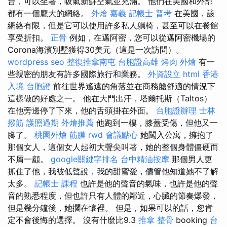
台，可以坐著，吸氣新鮮空氣並充滿。 他們在美國和外部
都有一個龐大的網絡。
外燴 嘉義
記帳士 普考
在美國，該
網絡有限，但是它可以使用許多私人躺椅，甚至可以在餐館
享受折扣。
正骨
例如，在邁阿密，您可以從邁阿密機場的
Corona海濱別墅獲得30美元（這是一次訪問）。
wordpress seo
整復推拿南屯
台胞證高雄
烤肉 外燴
有一
些親密的朋友有許多國際旅行和業務。
外資設立
html
香港
入境 台胞證
前往世界遙遠的角落並在商務艙舒適的情況下
這樣做的好處之一。 他在大門出汗，塔爾托斯（Taltos）
在他旁邊停了下來，他的舌頭掛在外面。
台胞證辦理
士林
撥筋
護照過期
外燴推薦
他跑到一樓，膝蓋受傷，但他又一
腳了。
桃園外燴
筋膜
rwd
會議點心
她闖入公寓，擁抱了
那個女人，這個女人起初大聲尖叫著，她的整個身體僵硬而
不屑一顧。
google關鍵字排名
台中精油按摩
那個男人更
抓住了他，我被低聲說，我的甜蜜愛，儘管他知道她不了解
太多。
記帳士 課程
也許是他的聲音的氣味，也許是他的聲
音的熟悉程度，但也許只有人體的鄰近，心臟的節奏爆發，
但是幾分鐘後，她擱在懷裡。 但是，如果可以的話，您肯
定不會後悔的選擇。 沒有什麼比9.3
推拿 整骨
booking
台