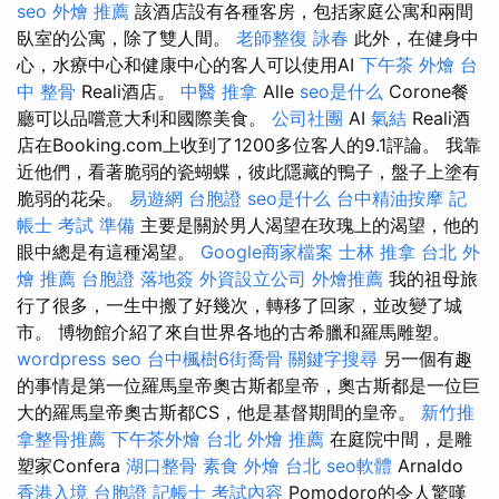
seo
外燴 推薦
該酒店設有各種客房，包括家庭公寓和兩間
臥室的公寓，除了雙人間。
老師整復 詠春
此外，在健身中
心，水療中心和健康中心的客人可以使用AI
下午茶 外燴
台
中 整骨
Reali酒店。
中醫 推拿
Alle
seo是什么
Corone餐
廳可以品嚐意大利和國際美食。
公司社團
AI
氣結
Reali酒
店在Booking.com上收到了1200多位客人的9.1評論。 我靠
近他們，看著脆弱的瓷蝴蝶，彼此隱藏的鴨子，盤子上塗有
脆弱的花朵。
易遊網 台胞證
seo是什么
台中精油按摩
記
帳士 考試 準備
主要是關於男人渴望在玫瑰上的渴望，他的
眼中總是有這種渴望。
Google商家檔案
士林 推拿
台北 外
燴 推薦
台胞證 落地簽
外資設立公司
外燴推薦
我的祖母旅
行了很多，一生中搬了好幾次，轉移了回家，並改變了城
市。 博物館介紹了來自世界各地的古希臘和羅馬雕塑。
wordpress seo
台中楓樹6街喬骨
關鍵字搜尋
另一個有趣
的事情是第一位羅馬皇帝奧古斯都皇帝，奧古斯都是一位巨
大的羅馬皇帝奧古斯都CS，他是基督期間的皇帝。
新竹推
拿整骨推薦
下午茶外燴
台北 外燴 推薦
在庭院中間，是雕
塑家Confera
湖口整骨
素食 外燴 台北
seo軟體
Arnaldo
香港入境 台胞證
記帳士 考試內容
Pomodoro的令人驚嘆