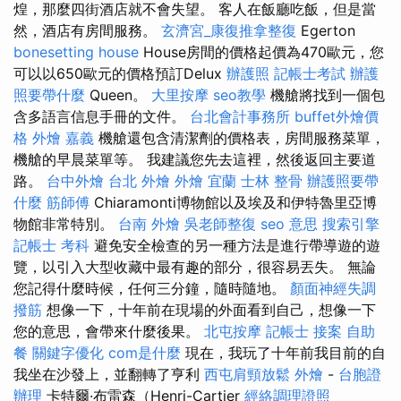
煌，那麼四街酒店就不會失望。 客人在飯廳吃飯，但是當
然，酒店有房間服務。
玄濟宮_康復推拿整復
Egerton
bonesetting house
House房間的價格起價為470歐元，您
可以以650歐元的價格預訂Delux
辦護照
記帳士考試
辦護
照要帶什麼
Queen。
大里按摩
seo教學
機艙將找到一個包
含多語言信息手冊的文件。
台北會計事務所
buffet外燴價
格
外燴 嘉義
機艙還包含清潔劑的價格表，房間服務菜單，
機艙的早晨菜單等。 我建議您先去這裡，然後返回主要道
路。
台中外燴
台北 外燴
外燴 宜蘭
士林 整骨
辦護照要帶
什麼
筋師傅
Chiaramonti博物館以及埃及和伊特魯里亞博
物館非常特別。
台南 外燴
吳老師整復
seo 意思
搜索引擎
記帳士 考科
避免安全檢查的另一種方法是進行帶導遊的遊
覽，以引入大型收藏中最有趣的部分，很容易丟失。 無論
您記得什麼時候，任何三分鐘，隨時隨地。
顏面神經失調
撥筋
想像一下，十年前在現場的外面看到自己，想像一下
您的意思，會帶來什麼後果。
北屯按摩
記帳士 接案
自助
餐
關鍵字優化
com是什麼
現在，我玩了十年前我目前的自
我坐在沙發上，並翻轉了亨利
西屯肩頸放鬆
外燴
-
台胞證
辦理
卡特爾·布雷森（Henri-Cartier
經絡調理證照