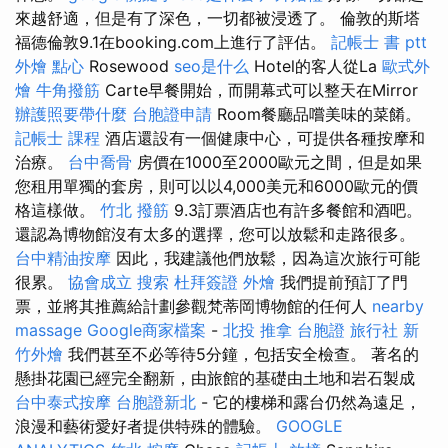
來越舒適，但是有了深色，一切都被浸透了。 倫敦的斯塔
福德倫敦9.1在booking.com上進行了評估。
記帳士 書 ptt
外燴 點心
Rosewood
seo是什么
Hotel的客人從La
歐式外
燴
牛角撥筋
Carte早餐開始，而開幕式可以整天在Mirror
辦護照要帶什麼
台胞證申請
Room餐廳品嚐美味的菜餚。
記帳士 課程
酒店還設有一個健康中心，可提供各種按摩和
治療。
台中喬骨
房價在1000至2000歐元之間，但是如果
您租用單獨的套房，則可以以4,000美元和6000歐元的價
格這樣做。
竹北 撥筋
9.3訂票酒店也有許多餐館和酒吧。
還認為博物館沒有太多的選擇，您可以放鬆和走路很多。
台中精油按摩
因此，我建議他們放鬆，因為這次旅行可能
很累。
協會成立
搜索
杜拜簽證
外燴
我們提前預訂了門
票，並將其推薦給計劃參觀梵蒂岡博物館的任何人
nearby
massage
Google商家檔案
-
北投 推拿
台胞證 旅行社
新
竹外燴
我們甚至不必等待5分鐘，包括安全檢查。 著名的
懸掛花園已經完全翻新，由旅館的基礎由土地和岩石製成
台中泰式按摩
台胞證新北
- 它的樓梯和露台仍然為遠足，
浪漫和藝術愛好者提供特殊的體驗。
GOOGLE