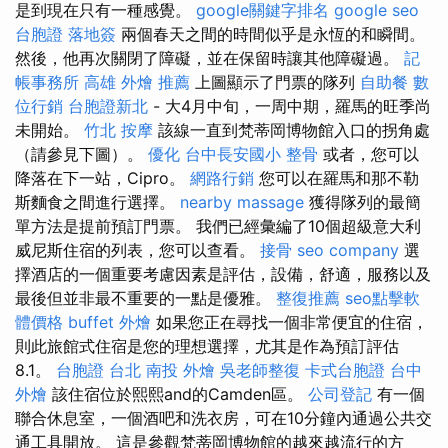
是到現在只有一種感覺。
google關鍵字排名
google seo
台胞證 落地簽
兩個春天之間的時間似乎是永恆的和瞬間。
然後，他再次關閉了障礙，並在保留時讓其他障礙過。
記
帳事務所
高雄 外燴 推薦
上圖顯示了門票的隊列
自助餐
數
位行銷
台胞證新北
- 大4月中旬，一周中期，羅馬的旺季尚
未開始。
竹北 按摩
該線一直到梵蒂岡博物館入口的拐角處
（請參見下圖）。
優化
台中長安國小 整骨
或者，您可以
降落在下一站，Cipro。
網路行銷
您可以在羅馬和那不勒
斯麵食之間進行選擇。
nearby massage
獲得隊列的最簡
單方法是提前預訂門票。 我們已經彙編了10個超級意大利
威尼斯住宿的列表，您可以查看。
接骨
seo company
選
擇酒店的一個重要考慮因素是評估，設備，舒適，服務以及
最後但並非最不重要的一點是優雅。
整復推薦
seo點擊軟
體價格
buffet 外燴
如果您正在尋找一個非常便宜的住宿，
則此旅館式住宿是您的理想選擇，尤其是作為預訂評估
8.1。
台胞證 台北
南投 外燴
吳老師整復
卡式台胞證
台中
外燴
該住宿位於熙熙and的Camden區。
公司登記
有一個
聯合休息室，一個酒吧和洗衣房，可在10分鐘內通過公共交
通工具開放。 這是參觀梵蒂岡博物館的越來越流行的方