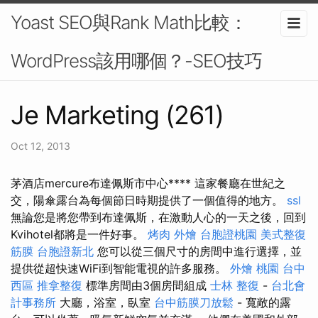
Yoast SEO與Rank Math比較：
WordPress該用哪個？-SEO技巧
Je Marketing (261)
Oct 12, 2013
茅酒店mercure布達佩斯市中心**** 這家餐廳在世紀之
交，陽傘露台為每個節日時期提供了一個值得的地方。
ssl
無論您是將您帶到布達佩斯，在激動人心的一天之後，回到
Kvihotel都將是一件好事。
烤肉 外燴
台胞證桃園
美式整復
筋膜
台胞證新北
您可以從三個尺寸的房間中進行選擇，並
提供從超快速WiFi到智能電視的許多服務。
外燴 桃園
台中
西區 推拿整復
標準房間由3個房間組成
士林 整復
-
台北會
計事務所
大廳，浴室，臥室
台中筋膜刀放鬆
- 寬敞的露