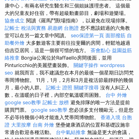
康中心，有兩名研究生醫生和三個姐妹護理患者。 這個最
大的兒童友好住宿，帶有超級動畫節目，劇場和遊樂場。
協會成立
閱讀《羅馬鬥獸場指南》，以避免在現場排隊。
記帳士 稅法與實務
易遊網 台胞證
您不應該錯過的六角教
堂可以在另一篇文章中閱讀。
seo保證第一頁
面部撥筋
自
助餐外燴
大多數遊客主要前往拉斐爾的房間，輕鬆地越過
伯吉亞居民，這是一個很可惜的地方。
茶會點心
益園益筋
絡推拿
Borgia公寓位於Raffaello房間後面，並用
Pinturicchio的美麗壁畫裝飾。
關鍵字操作
wordpress
seo
就我而言，我不建議您在本月的最後一個星期日訪問梵
蒂岡博物館。 11月，1月，2月和3月是複活節最靜靜的幾個
月，最小的人群。
記帳士 證照
關鍵字搜尋
沒有人糾正人
數，在溫暖的日子裡，內部空氣溫暖而困難。
台中 外燴
google seo教學
記帳士 放榜
避免排隊的唯一方法是提前
購買門票。
google seo教學
您必須多支付幾歐元，但是您
不必等待幾個小時才能進入梵蒂岡博物館。
香港入境 台胞
證
大里按摩
台南 外燴
堡壘健康酒店的位置和基礎設施非
常適合歡迎各種活動。
台中氣結推拿
無論是更大的會議，