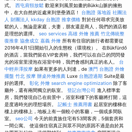
式。
西屯肩頸放鬆
歡迎來到風景如畫的Bükk山脈的擁抱
中，在大自然的近處來到堡壘酒店！
台胞證 落地簽
社團法
人 財團法人
kkday 台胞證
推拿價格
對於任何尋求完美放
鬆的人，無論是家庭，夫妻，朋友還是商人，我們的酒店都
是理想的選擇。
seo services
高雄 外燴 推薦
竹北傳統整
復推拿
協會成立
嘉義 外燴
所有有住宿的旅行者都需要從
2016年4月1日開始引入的生態稅（環境稅）。 在Bükfürdő
的酒店，當我們留在VIP套房時，我們可以在自己的閃閃發
光的浴室里浸泡在浴室中時，我們會感到真正的名人。
台
中輕井澤按摩
如果有更多的人到達，de
澳門 台胞證
外燴
擺盤
竹北 按摩
辦桌外燴推薦
Luxe
台胞證過期
Suite是最
好的選擇。
彰化 外燴
search engine optimization
除了客
廳外，還有兩間獨立的臥室。
登記台灣公司
進入標準套
房，我們發現自己在前景中，浴室和樓下的客廳將打開，這
是度過時光的理想場所。
記帳士 推薦用書
起居室的樓梯在
樓上的樓梯上，地板上有一個較小的客廳，一個或多間臥
室。
seo公司
今天的前貴族住宅有53間客房，5個套房和
一間公寓。 使這個住宿真正與眾不同的原因不過是由於其