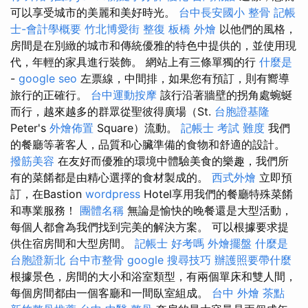
可以享受城市的美麗和美好時光。
台中長安國小 整骨
記帳
士-會計學概要
竹北博愛街 整復
板橋 外燴
以他們的風格，
房間是在別緻的城市和傳統優雅的特色中提供的，並使用現
代，年輕的家具進行裝飾。 網站上有三條單獨的行
什麼是
-
google seo
左票線，中間排，如果您有預訂，則有嚮導
旅行的正確行。
台中運動按摩
該行沿著牆壁的拐角處蜿蜒
而行，越來越多的群眾從聖彼得廣場（St.
台胞證基隆
Peter's
外燴佈置
Square）流動。
記帳士 考試 難度
我們
的餐廳等著客人，品質和心臟準備的食物和舒適的設計。
撥筋美容
在友好而優雅的環境中體驗美食的樂趣，我們所
有的菜餚都是由精心選擇的食材製成的。
西式外燴
立即預
訂，在Bastion
wordpress
Hotel享用我們的餐廳特殊菜餚
和專業服務！
團體名稱
無論是愉快的晚餐還是大型活動，
每個人都會為我們找到完美的解決方案。 可以根據要求提
供住宿房間和大型房間。
記帳士 好考嗎
外燴擺盤
什麼是
台胞證新北
台中市整骨
google 搜尋技巧
辦護照要帶什麼
根據景色，房間的大小和浴室類型，有兩個單床和雙人間，
每個房間都由一個客廳和一間臥室組成。
台中 外燴 茶點