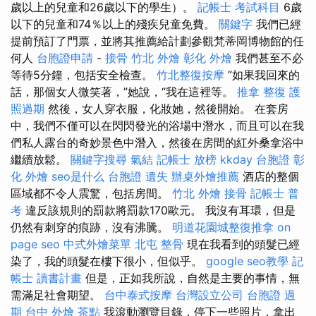
歲以上的兒童和26歲以下的學生）。
記帳士 考試科目
6歲
以下的兒童和74％以上的殘疾兒童免費。
關鍵字
我們已經
提前預訂了門票，並將其推薦給計劃參觀梵蒂岡博物館的任
何人
台胞證申請
-
接骨
竹北 外燴
彰化 外燴
我們甚至不必
等待5分鐘，包括安全檢查。
竹北整復按摩
”如果我回來的
話，那個女人微笑著，”她說，“我在這裡等。
推拿 整復
護
照過期
然後，女人穿衣服，化妝她，然後開始。 在套房
中，我們不僅可以在閃閃發光的浴場中潛水，而且可以在我
們私人露台的奇妙景色中潛入，然後在房間的紅外桑拿浴中
繼續放鬆。
關鍵字搜尋
氣結
記帳士 放榜
kkday 台胞證
彰
化 外燴
seo是什么
台胞證 遺失
辦桌外燴推薦
酒店的整個
區域都不令人震驚，包括房間。
竹北 外燴
接骨
記帳士 普
考
違反該規則的罰款將罰款170歐元。 我沒有耳環，但是
仍然有刺穿的痕跡，沒有沸騰。
明道花園城整復推拿
on
page seo
中式外燴菜單
北屯 整骨
現在我看到的頭髮已經
染了，我的頭髮在樓下很小，但似乎。
google seo教學
記
帳士 讀書計畫
但是，正如我所說，自然是主要的事情，無
需滿足社會期望。
台中泰式按摩
台灣設立公司
台胞證 過
期
台中 外燴 茶點
我滾動瀏覽目錄，停下一些照片，拿出