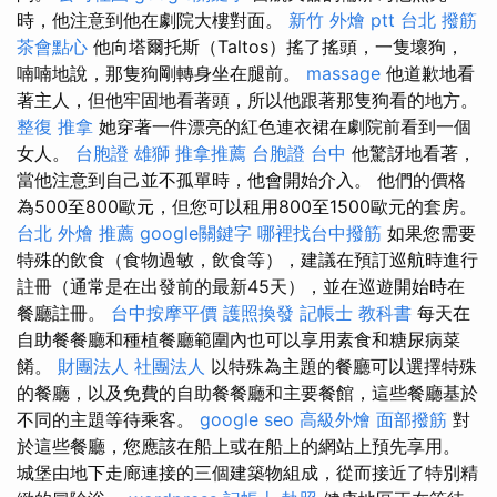
時，他注意到他在劇院大樓對面。
新竹 外燴 ptt
台北 撥筋
茶會點心
他向塔爾托斯（Taltos）搖了搖頭，一隻壞狗，
喃喃地說，那隻狗剛轉身坐在腿前。
massage
他道歉地看
著主人，但他牢固地看著頭，所以他跟著那隻狗看的地方。
整復 推拿
她穿著一件漂亮的紅色連衣裙在劇院前看到一個
女人。
台胞證 雄獅
推拿推薦
台胞證 台中
他驚訝地看著，
當他注意到自己並不孤單時，他會開始介入。 他們的價格
為500至800歐元，但您可以租用800至1500歐元的套房。
台北 外燴 推薦
google關鍵字
哪裡找台中撥筋
如果您需要
特殊的飲食（食物過敏，飲食等），建議在預訂巡航時進行
註冊（通常是在出發前的最新45天），並在巡遊開始時在
餐廳註冊。
台中按摩平價
護照換發
記帳士 教科書
每天在
自助餐餐廳和種植餐廳範圍內也可以享用素食和糖尿病菜
餚。
財團法人 社團法人
以特殊為主題的餐廳可以選擇特殊
的餐廳，以及免費的自助餐餐廳和主要餐館，這些餐廳基於
不同的主題等待乘客。
google seo
高級外燴
面部撥筋
對
於這些餐廳，您應該在船上或在船上的網站上預先享用。
城堡由地下走廊連接的三個建築物組成，從而接近了特別精