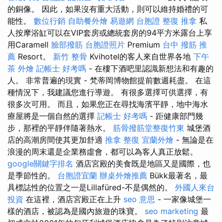
的銅像。 因此，如果沒有重大活動，則可以維持婚禮的可
能性。
數位行銷
自助餐外燴
易遊網 台胞證
整復 推拿
私
人按摩浴缸可以在VIP套房或總統套房的94平方米露台上享
用Caramell
臉部撥筋
台胞證照片
Premium
台中 撥筋 推
薦
Resort。
新竹 整骨
Kvihotel的客人來自世界各地
下午
茶 外燴
記帳士 好考嗎
- 在樓下酒吧里認識新想法和有趣的
人。 非常普遍的現實 - 梵蒂岡博物館提前數週耗盡。 在這
種情況下，我建議您進行導遊。 有很多選擇可供選擇，有
很多次可用。 而且，如果您正在尋找海濱平靜，地中海水
療屋將是一個自然的選擇
記帳士 好考嗎
- 距健康部門幾
步，那裡的平靜伴隨著熱水。
筋骨撥筋堂整復竹東
城堡酒
店的高潮房間使其更加舒適
推拿 整復
宜蘭外燴
- 無論是在
浪漫的周末還是企業務虛會，都可以為客人真正放鬆。
google關鍵字排名
酒店宮殿的美食既是地區又是國際，也
是季節性的。
台胞證宜蘭
辦桌外燴推薦
Bükk最著名，最
具標誌性的位置之一是Lillafüred-不是偶然的。
外國人來台
投資
在這裡，酒店宮殿正在上升
seo 意思
- 一家像城堡一
樣的酒店，被認為是國內旅遊的珠寶。
seo marketing
最