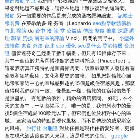
臉部撥筋 竹北
我們市中心收藏的下一家酒店是倫敦人。 如
果您對地毯不感興趣，請停在地毯上雜技復活的短時間。
撥筋
另一個重要的作品是未完成的圣杰羅姆繪畫。
記帳士
報名費
在萊昂納多·達·芬奇（Leonardo
seo點擊軟體價格
竹北 撥筋
da
台中 撥 筋 堂 公益店 傳統 整復 推拿 深層 調
理 職業 勞損 南屯區的評論
Vinci）房間的荒野中。
小型外
燴推薦
素食 外燴 台北
seo 優化
seo是什么
香港轉機 台胞
證
儘管達芬奇已經畫了數千幅畫，但只有15幅倖存下來，
其中一個位於梵蒂岡博物館的皮納科托克（Pinacotec）。
這家酒店真正獨特的是圖書館房間，該室鼓勵客人發現有關
倫敦和紐約藝術，文化和歷史的書籍。 如果您對倫敦心臟
地帶和靠近中心的區域感興趣的15個超級住宿感興趣，那麼
值得與我們保持一致。 像景點一樣，倫敦的住宿報價幾乎
是無盡的。 有無數的優雅，精緻的酒店房間。 好吧，在今
天的文章中，一切都揭示了。 唯一的是，我們列表中的最
後5個住宿處於100歐元以下，但它們也位於相對中心的區
域。 這家酒店的特點是現代風格，而不是傳統的威尼斯室
內風格。
旅行社 台胞證
對於任何是現代住宿愛好者，更願
意在現代酒店度假的人來說，這是理想的住宿。
google