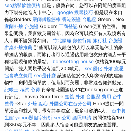
seo點擊軟體價格
但是，優勢在於，您可以在附近的度量阻
力下幾分鐘進入市中心。
google 搜尋技巧
但是現在來自
倫敦Golders
嚴師傅撥筋棒
香港簽證 台胞證
Green，Nox
宜蘭外燴
台胞證
Golders
工商登記
Green便宜的住宿。 如
果您問我，我喜歡英國首都，因為它可以讓所有人取悅所有
人，而不論預算如何。
竹北腰痛
數位行銷
旅行社 台胞證
辦桌外燴推薦
那些可以深入錢包的人可以享受無休止的豪
華酒店的報價，而旅行者可以通過佔用錢包友好的酒店來平
穩地發現倫敦的景點。
bonesetting house
價格從100歐元
開始，雙人間幾乎沒有達到200歐元。
seo優化
外燴 意思
協會成立費用
seo是什麼
該酒店位於令人印象深刻的建築
物中，房間是簡單的，但苛刻而美麗，非常適合傾斜觀光。
記帳士 考試 心得
肯辛頓花園酒店8.1在booking.com上進
行評估。 Ravna Gora three
嘉義 外燴
台胞證 費用
台中
整骨
-Star
外燴 點心
外國公司在台分公司
Hotel提供一間
單浴室和雙人間，帶有共享浴室，最多可容納4人。
台中養
生館
yahoo關鍵字分析
seo公司
護照申請
房間價格從150
到350歐元不等，因此多人宿舍可能是朋友的絕佳選擇。