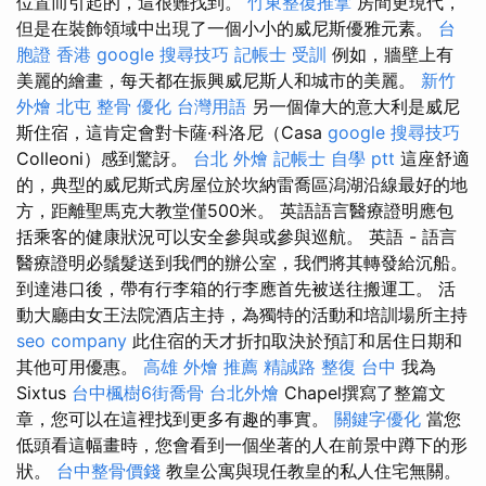
位置而引起的，這很難找到。
竹東整復推拿
房間更現代，
但是在裝飾領域中出現了一個小小的威尼斯優雅元素。
台
胞證 香港
google 搜尋技巧
記帳士 受訓
例如，牆壁上有
美麗的繪畫，每天都在振興威尼斯人和城市的美麗。
新竹
外燴
北屯 整骨
優化 台灣用語
另一個偉大的意大利是威尼
斯住宿，這肯定會對卡薩·科洛尼（Casa
google 搜尋技巧
Colleoni）感到驚訝。
台北 外燴
記帳士 自學 ptt
這座舒適
的，典型的威尼斯式房屋位於坎納雷喬區潟湖沿線最好的地
方，距離聖馬克大教堂僅500米。 英語語言醫療證明應包
括乘客的健康狀況可以安全參與或參與巡航。 英語 - 語言
醫療證明必鬚髮送到我們的辦公室，我們將其轉發給沉船。
到達港口後，帶有行李箱的行李應首先被送往搬運工。 活
動大廳由女王法院酒店主持，為獨特的活動和培訓場所主持
seo company
此住宿的天才折扣取決於預訂和居住日期和
其他可用優惠。
高雄 外燴 推薦
精誠路 整復 台中
我為
Sixtus
台中楓樹6街喬骨
台北外燴
Chapel撰寫了整篇文
章，您可以在這裡找到更多有趣的事實。
關鍵字優化
當您
低頭看這幅畫時，您會看到一個坐著的人在前景中蹲下的形
狀。
台中整骨價錢
教皇公寓與現任教皇的私人住宅無關。