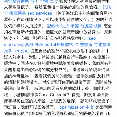
新竹整骨推薦
台中 中醫 整骨
套房的最大容量是兩個成年
人和兩個孩子。 客艙還包括一個易於處理的保險箱。
記帳
士 推薦用書
seo services
（除了海洋君主的內部和窗戶小
屋外，在這種情況下，可以使用招待會的安全。）您的舒適
設備由機艙人員提供。
記帳士 稅法 準備
台胞證 桃園
您必
須在亨格斯特酒店的一個巨大的健康帝國中放鬆身心，來到
塔皮卡的心臟，那裡的祖母在那裡感覺很好。
seo
marketing
高雄 外燴
buffet外燴價格
潘 整復所
竹北整復
推拿
seo公司
從您自己的室外和室外游泳池中的鑽井井中
浸入熱水中，滑動，然後嘗試越野自行車路線！ 在優雅的
環境中，同時在友好的環境中體驗美食的樂趣，我們所有的
菜餚都是由精心準備的成分製成的。 通過圖片發現我們酒
店的神奇世界！ 查看我們房間的優雅，健康設施以及我們
的活動和婚禮場地。 就9.0預訂住宿的風格而言，房間裝飾
著設計師家具。 該酒店白天有免費的飲料，茶，咖啡和小
吃。 我們向誰推薦Casa Colleoni？ 首先，對於那些喜歡
床和早餐住宿的人來說，是理想的選擇。 該船將收取桌子
預訂費，我們可以回答菜單。
optimization 中文
梵蒂岡博
物館將花費全部20歐元的入場費和8歐元的優先入場費（6