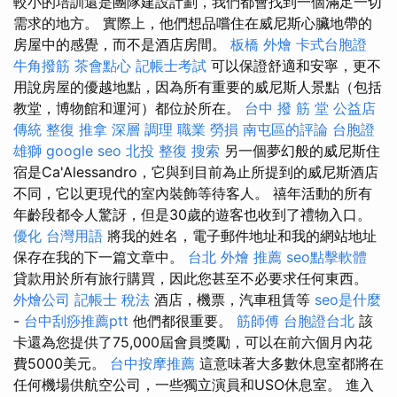
較小的培訓還是團隊建設計劃，我們都會找到一個滿足一切
需求的地方。 實際上，他們想品嚐住在威尼斯心臟地帶的
房屋中的感覺，而不是酒店房間。
板橋 外燴
卡式台胞證
牛角撥筋
茶會點心
記帳士考試
可以保證舒適和安寧，更不
用說房屋的優越地點，因為所有重要的威尼斯人景點（包括
教堂，博物館和運河）都位於所在。
台中 撥 筋 堂 公益店
傳統 整復 推拿 深層 調理 職業 勞損 南屯區的評論
台胞證
雄獅
google seo
北投 整復
搜索
另一個夢幻般的威尼斯住
宿是Ca'Alessandro，它與到目前為止所提到的威尼斯酒店
不同，它以更現代的室內裝飾等待客人。 禧年活動的所有
年齡段都令人驚訝，但是30歲的遊客也收到了禮物入口。
優化 台灣用語
將我的姓名，電子郵件地址和我的網站地址
保存在我的下一篇文章中。
台北 外燴 推薦
seo點擊軟體
貸款用於所有旅行購買，因此您甚至不必要求任何東西。
外燴公司
記帳士 稅法
酒店，機票，汽車租賃等
seo是什麼
-
台中刮痧推薦ptt
他們都很重要。
筋師傅
台胞證台北
該
卡還為您提供了75,000屆會員獎勵，可以在前六個月內花
費5000美元。
台中按摩推薦
這意味著大多數休息室都將在
任何機場供航空公司，一些獨立演員和USO休息室。 進入