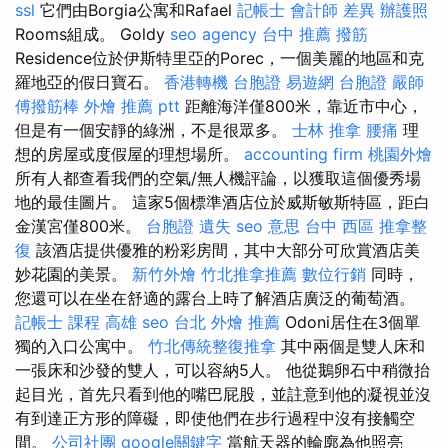
ssl
它們由Borgia公寓和Rafael
記帳士 會計師 差異
辦護照
Rooms組成。 Goldy
seo agency
台中 推薦 撥筋
Residence位於伊斯特里亞的Porec，一個美麗的地區和克
羅地亞的假日寶石。
香港轉機 台胞證
易遊網 台胞證
嚴師
傅撥筋棒
外燴 推薦 ptt
距離海洋僅800米，靠近市中心，
但是有一個安靜的綠洲，不是很眾多。
士林 推拿
腰痛
理
想的房屋或度假屋的理想場所。
accounting firm
桃園外燴
所有人都查看我們的空氣/無人機評論，以獲取這個優秀場
地的最佳圖片。 這家5個標準酒店位於威斯敏斯特區，距白
金漢宮僅800米。
台胞證 遺失
seo 意思
台中 西區 推拿整
復
該酒店提供優雅的粉彩房間，其中大部分可欣賞酒店美
妙花園的美景。
新竹外燴
竹北推拿推薦
數位行銷
同時，
您還可以在坐在舒適的露台上時了解酒店廣泛的葡萄酒。
記帳士 課程 高雄
seo
台北 外燴 推薦
Odoni居住在3個單
獨的入口公寓中。
竹北傳統整復推拿
其中兩個是雙人床和
一張床和沙發的雙人，可以容納5人。 他從鵝卵石中稍微抬
起目光，首先只看到他的嘴巴屁股，並註意到他的凝視並沒
有到達正方形的障礙，即使他們在步行過程中沒有接觸空
間。
公司社團
google關鍵字
當航天器的輪廓為他照亮