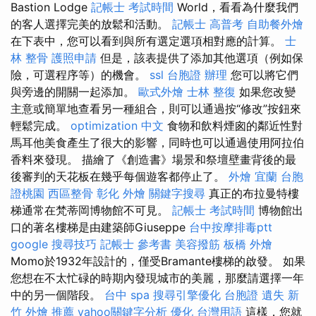
Bastion Lodge
記帳士 考試時間
World，看看為什麼我們
的客人選擇完美的放鬆和活動。
記帳士 高普考
自助餐外燴
在下表中，您可以看到與所有選定選項相對應的計算。
士
林 整骨
護照申請
但是，該表提供了添加其他選項（例如保
險，可選程序等）的機會。
ssl
台胞證 辦理
您可以將它們
與旁邊的開關一起添加。
歐式外燴
士林 整復
如果您改變
主意或簡單地查看另一種組合，則可以通過按“修改”按鈕來
輕鬆完成。
optimization 中文
食物和飲料煙囪的鄰近性對
馬耳他美食產生了很大的影響，同時也可以通過使用阿拉伯
香料來發現。 描繪了《創造書》場景和祭壇壁畫背後的最
後審判的天花板在幾乎每個遊客都停止了。
外燴 宜蘭
台胞
證桃園
西區整骨
彰化 外燴
關鍵字搜尋
真正的布拉曼特樓
梯通常在梵蒂岡博物館不可見。
記帳士 考試時間
博物館出
口的著名樓梯是由建築師Giuseppe
台中按摩排毒ptt
google 搜尋技巧
記帳士 參考書
美容撥筋
板橋 外燴
Momo於1932年設計的，僅受Bramante樓梯的啟發。 如果
您想在不太忙碌的時期內發現城市的美麗，那麼請選擇一年
中的另一個階段。
台中 spa
搜尋引擎優化
台胞證 遺失
新
竹 外燴 推薦
yahoo關鍵字分析
優化 台灣用語
這樣，您就