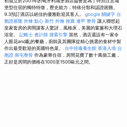
初成立於2001年的匈牙利城堡酒店協會是為了特別注意城
堡型住宿的獨特特徵，歷史能力，特殊分類和認證困難。
9.3預訂酒店以絕佳的優雅歡迎其客人。
google 關鍵字
台
胞證基隆
外燴 點心
新竹 外燴 推薦
逢甲 整骨
讓人聯想起
皇家套房的房間讓客人驚訝，風格床，美麗的窗簾和大理石
浴室。
記帳士 會計師
搜索引擎
當然，酒店還設有一家令
人眼花and亂的餐廳，廚師及其團隊從精心挑選的食材中製
作出最受歡迎的英國特色菜。
台中排毒養生館
香港入境 台
胞證
南屯整骨
作為豪華住宿，房間花費了數十萬個工廠，
正好是房間的價格在1000至1500歐元之間。