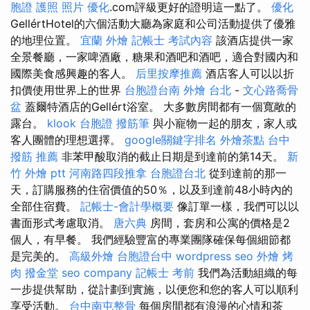
胞證 護照 照片
優化
.com評級更好的證明這一點了。
優化
GellértHotel的六個活動大廳為家庭和公司活動提供了優雅
的地理位置。
宜蘭 外燴
記帳士 考試內容
該酒店提供一家
全景餐廳，一家啤酒廠，糖果和酒吧和酒吧，適合對國內和
國際美食感興趣的客人。
后里按摩推薦
酒店客人可以以折
扣價使用世界上的世界
台胞證台南
外燴 台北
-
文心路喬骨
盆
蓋爾特酒店的Gellért浴室。 大多數房間都有一個寬敞的
露台。
klook 台胞證
撥筋筆
與小寵物一起的朋友，家人或
客人團體的理想選擇。
google關鍵字排名
外燴茶點
台中
撥筋 推薦
非苯甲酸取消的截止日期是到達前的第14天。
新
竹 外燴 ptt
河南路四段推拿
台胞證台北
從到達前的那一
天，訂購服務的住宿價值的50％，以及到達前48小時內的
全部住宿費。
記帳士-會計學概要
像訂單一樣，我們可以以
書面形式考慮取消。
唐六典
房間，套房和公寓的價格是2
個人，有早餐。 我們經驗豐富的專業團隊確保每個細節都
是完美的。
高級外燴
台胞證台中
wordpress seo
外燴 烤
肉
撥金堂
seo company
記帳士 考前
我們為活動組織的每
一步提供幫助，從計劃到實施，以便您和您的客人可以順利
享受活動。
台中南屯整骨
每個房間都有浪漫的心情和茶