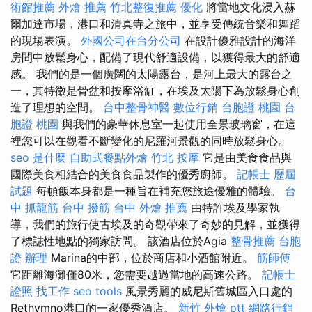
術館推薦
外燴 推薦
竹北整復推薦
優化
將當地文化浸入赫
爾加達市場，港口和清真寺之旅中，並享受傳統音樂和舞蹈
的現場表演。
外國公司在台分公司
在設計優雅設計的海洋
房間中放鬆身心，配備了現代舒適設備，以獲得最大的舒適
感。 我們的是一個廣闊的太陽露台，是河上最大的露台之
一，其特徵是骨盆和按摩浴缸，在埃及太陽下為放鬆身心創
造了理想的空間。
台中整骨神醫
數位行銷
台胞證 桃園
台
胞證 桃園
與我們的豪華休息室一起使用全景玻璃窗，在這
裡您可以在觀看不斷變化的尼羅河景觀的同時放鬆身心。
seo 是什麼
自助式餐點外燴
竹北 按摩
它是由美食食品與
國際美食相結合的美食食品製作的優秀廚師。
記帳士 歷屆
試題
每頓飯本身都是一種旨在補充您旅途優雅的體驗。
台
中 抓龍筋
台中 撥筋
台中 外燴 推薦
由特許埃及學家執
導，我們的旅行使古埃及的奇觀帶來了奇妙的見解，並獲得
了標誌性地點的獨家訪問。 該酒店位於Agia
整骨推薦
台胞
證 辦理
Marina的中部，位於商店和小酒館附近。
筋師傅
它距離海灘僅80米，您需要越過當地的高速公路。
記帳士
證照 找工作
seo tools
風景秀麗的威尼斯舊城區入口處的
Rethymno港口的一家優秀酒店。
新竹 外燴 ptt
網路行銷