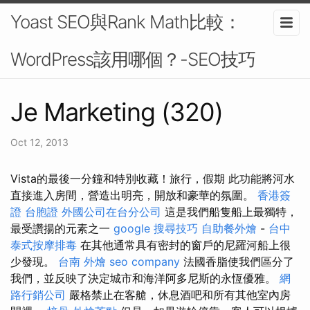
Yoast SEO與Rank Math比較：
WordPress該用哪個？-SEO技巧
Je Marketing (320)
Oct 12, 2013
Vista的最後一分鐘和特別收藏！旅行，假期 此功能將河水
直接進入房間，營造出明亮，開放和豪華的氛圍。
香港簽
證 台胞證
外國公司在台分公司
這是我們船隻船上最獨特，
最受讚揚的元素之一
google 搜尋技巧
自助餐外燴
-
台中
泰式按摩排毒
在其他通常具有密封的窗戶的尼羅河船上很
少發現。
台南 外燴
seo company
法國香脂使我們區分了
我們，並反映了決定城市和海洋阿多尼斯的永恆優雅。
網
路行銷公司
嚴格禁止在客艙，休息酒吧和所有其他室內房