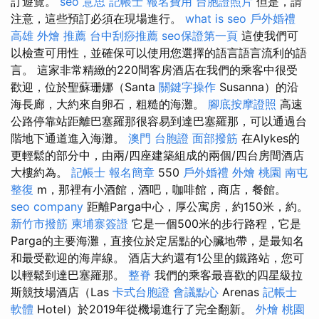
訂遊覽。
seo 意思
記帳士 報名費用
台胞證照片
但是，請
注意，這些預訂必須在現場進行。
what is seo
戶外婚禮
高雄 外燴 推薦
台中刮痧推薦
seo保證第一頁
這使我們可
以檢查可用性，並確保可以使用您選擇的語言語言流利的語
言。 這家非常精緻的220間客房酒店在我們的乘客中很受
歡迎，位於聖蘇珊娜（Santa
關鍵字操作
Susanna）的沿
海長廊，大約來自卵石，粗糙的海灘。
腳底按摩證照
高速
公路停靠站距離巴塞羅那很容易到達巴塞羅那，可以通過台
階地下通道進入海灘。
澳門 台胞證
面部撥筋
在Alykes的
更輕鬆的部分中，由兩/四座建築組成的兩個/四台房間酒店
大樓約為。
記帳士 報名簡章
550
戶外婚禮
外燴 桃園
南屯
整復
m，那裡有小酒館，酒吧，咖啡館，商店，餐館。
seo company
距離Parga中心，厚公寓房，約150米，約。
新竹市撥筋
柬埔寨簽證
它是一個500米的步行路程，它是
Parga的主要海灘，直接位於定居點的心臟地帶，是最知名
和最受歡迎的海岸線。 酒店大約還有1公里的鐵路站，您可
以輕鬆到達巴塞羅那。
整脊
我們的乘客最喜歡的四星級拉
斯競技場酒店（Las
卡式台胞證
會議點心
Arenas
記帳士
軟體
Hotel）於2019年從機場進行了完全翻新。
外燴 桃園