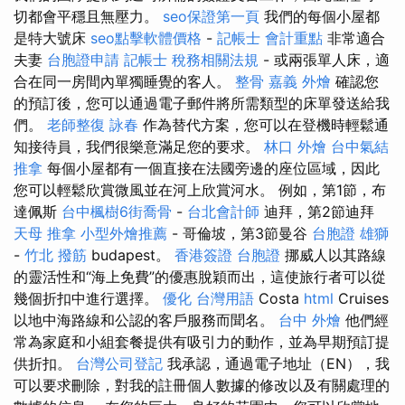
切都會平穩且無壓力。
seo保證第一頁
我們的每個小屋都
是特大號床
seo點擊軟體價格
-
記帳士 會計重點
非常適合
夫妻
台胞證申請
記帳士 稅務相關法規
- 或兩張單人床，適
合在同一房間內單獨睡覺的客人。
整骨
嘉義 外燴
確認您
的預訂後，您可以通過電子郵件將所需類型的床單發送給我
們。
老師整復 詠春
作為替代方案，您可以在登機時輕鬆通
知接待員，我們很樂意滿足您的要求。
林口 外燴
台中氣結
推拿
每個小屋都有一個直接在法國旁邊的座位區域，因此
您可以輕鬆欣賞微風並在河上欣賞河水。 例如，第1節，布
達佩斯
台中楓樹6街喬骨
-
台北會計師
迪拜，第2節迪拜
天母 推拿
小型外燴推薦
- 哥倫坡，第3節曼谷
台胞證 雄獅
-
竹北 撥筋
budapest。
香港簽證 台胞證
挪威人以其路線
的靈活性和“海上免費”的優惠脫穎而出，這使旅行者可以從
幾個折扣中進行選擇。
優化 台灣用語
Costa
html
Cruises
以地中海路線和公認的客戶服務而聞名。
台中 外燴
他們經
常為家庭和小組套餐提供有吸引力的動作，並為早期預訂提
供折扣。
台灣公司登記
我承認，通過電子地址（EN），我
可以要求刪除，對我的註冊個人數據的修改以及有關處理的