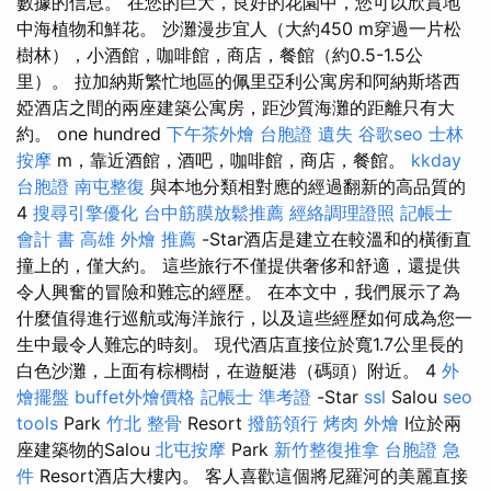
數據的信息。 在您的巨大，良好的花園中，您可以欣賞地
中海植物和鮮花。 沙灘漫步宜人（大約450 m穿過一片松
樹林），小酒館，咖啡館，商店，餐館（約0.5-1.5公
里）。 拉加納斯繁忙地區的佩里亞利公寓房和阿納斯塔西
婭酒店之間的兩座建築公寓房，距沙質海灘的距離只有大
約。 one hundred
下午茶外燴
台胞證 遺失
谷歌seo
士林
按摩
m，靠近酒館，酒吧，咖啡館，商店，餐館。
kkday
台胞證
南屯整復
與本地分類相對應的經過翻新的高品質的
4
搜尋引擎優化
台中筋膜放鬆推薦
經絡調理證照
記帳士
會計 書
高雄 外燴 推薦
-Star酒店是建立在較溫和的橫衝直
撞上的，僅大約。 這些旅行不僅提供奢侈和舒適，還提供
令人興奮的冒險和難忘的經歷。 在本文中，我們展示了為
什麼值得進行巡航或海洋旅行，以及這些經歷如何成為您一
生中最令人難忘的時刻。 現代酒店直接位於寬1.7公里長的
白色沙灘，上面有棕櫚樹，在遊艇港（碼頭）附近。 4
外
燴擺盤
buffet外燴價格
記帳士 準考證
-Star
ssl
Salou
seo
tools
Park
竹北 整骨
Resort
撥筋領行
烤肉 外燴
I位於兩
座建築物的Salou
北屯按摩
Park
新竹整復推拿
台胞證 急
件
Resort酒店大樓內。 客人喜歡這個將尼羅河的美麗直接