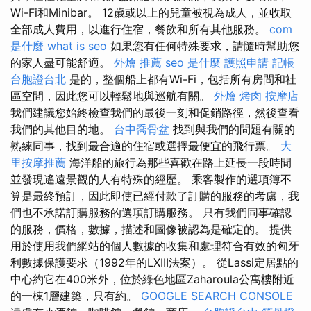
Wi-Fi和Minibar。 12歲或以上的兒童被視為成人，並收取
全部成人費用，以進行住宿，餐飲和所有其他服務。
com
是什麼
what is seo
如果您有任何特殊要求，請隨時幫助您
的家人盡可能舒適。
外燴 推薦
seo 是什麼
護照申請
記帳
台胞證台北
是的，整個船上都有Wi-Fi，包括所有房間和社
區空間，因此您可以輕鬆地與巡航有關。
外燴 烤肉
按摩店
我們建議您始終檢查我們的最後一刻和促銷路徑，然後查看
我們的其他目的地。
台中喬骨盆
找到與我們的問題有關的
熟練同事，找到最合適的住宿或選擇最便宜的飛行票。
大
里按摩推薦
海洋船的旅行為那些喜歡在路上延長一段時間
並發現遙遠景觀的人有特殊的經歷。 乘客製作的選項簿不
算是最終預訂，因此即使已經付款了訂購的服務的考慮，我
們也不承諾訂購服務的選項訂購服務。 只有我們同事確認
的服務，價格，數據，描述和圖像被認為是確定的。 提供
用於使用我們網站的個人數據的收集和處理符合有效的匈牙
利數據保護要求（1992年的LXIII法案）。 從Lassi定居點的
中心約它在400米外，位於綠色地區Zaharoula公寓樓附近
的一棟1層建築，只有約。
GOOGLE SEARCH CONSOLE