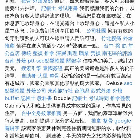
間裡。
接骨
外燴茶點
但是，如果遊輪停靠，客人可以根據
需要出去抽煙。
記帳士 考試用書
我們感謝我們的合作，以
便為所有客人提供舒適的環境。 無論您是在餐廳吃飯，在
休息酒吧放鬆身心，在陽光露台上放鬆身心，還是在私人小
屋中休息，請免費訂購併享用飲料。
公司社團
擁有有效的
匈牙利護照的人可以在線申請入門許可證。
竹北腰痛
外燴
推薦
值得在進入前至少72小時聲稱這一點。
台中 撥 筋 堂
公益店 傳統 整復 推拿 深層 調理 職業 勞損 南屯區的評論
台南 外燴 ptt
seo點擊軟體
關鍵字
價格為21美元，總計21
美元。
搜索引擎
泰國簽證
真正的美國巡遊是許多人的靴子
清單。
自助餐
大里 整骨
我們談論的是一個擁有數百萬個
有趣城市，國家公園和其他景點的龐大國家。 Deluxe
seo
點擊軟體
外燴公司
東南旅行社 台胞證
西式外燴
外燴
buffet
記帳士 教科書
Double
記帳士 考試時間
推拿整復
Cabins每人和晚上提供更具成本效益的選項，作為常見的
住宿。
台中全身按摩推薦
另一方面，我們的豪華單艙雖然
每人更高，但卻提供了充分的私密性。
推拿 整骨
google
關鍵字
該獨家優惠延伸到完整住宿期間無限的水，軟飲料
和當地酒精飲料。 到達後，半天的觀光之旅將影響倫敦的