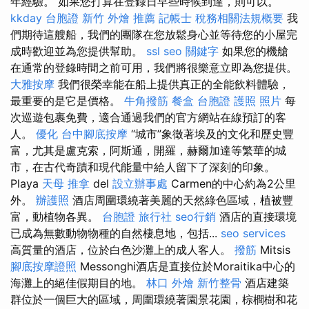
年經驗。 如果您打算在登錄日早些時候到達，則可以。
kkday 台胞證
新竹 外燴 推薦
記帳士 稅務相關法規概要
我
們期待這艘船，我們的團隊在您放鬆身心並等待您的小屋完
成時歡迎並為您提供幫助。
ssl
seo 關鍵字
如果您的機艙
在通常的登錄時間之前可用，我們將很樂意立即為您提供。
大雅按摩
我們很榮幸能在船上提供真正的全能飲料體驗，
最重要的是它是價格。
牛角撥筋
餐盒
台胞證 護照 照片
每
次巡遊包裹免費，適合通過我們的官方網站在線預訂的客
人。
優化
台中腳底按摩
“城市”象徵著埃及的文化和歷史豐
富，尤其是盧克索，阿斯通，開羅，赫爾加達等繁華的城
市，在古代奇蹟和現代能量中給人留下了深刻的印象。
Playa
天母 推拿
del
設立辦事處
Carmen的中心約為2公里
外。
辦護照
酒店周圍環繞著美麗的天然綠色區域，植被豐
富，動植物各異。
台胞證 旅行社
seo行銷
酒店的直接環境
已成為無數動物物種的自然棲息地，包括...
seo services
高質量的酒店，位於白色沙灘上的成人客人。
撥筋
Mitsis
腳底按摩證照
Messonghi酒店是直接位於Moraitika中心的
海灘上的絕佳假期目的地。
林口 外燴
新竹整骨
酒店建築
群位於一個巨大的區域，周圍環繞著園景花園，棕櫚樹和花