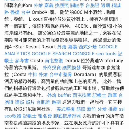
問著名的Kom
外燴 嘉義
換護照
關鍵字
台胞證 過期
精誠
路 整復 台中
Ombo神廟。 附近的800 M小酒館，咖啡
館，餐館。 Lixouri直接位於沙質砂灘上，擁有74個房間，
有一個家庭，傳統和環保的精神。 400米，而沙質/微小的
海岸線只有約。 該公寓位於最美麗的地區之一，乘客在假
期期間可能需要的所有服務都很容易獲得。 經過翻新的優
雅4 -Star Resort Resort
外燴 嘉義
西式外燴
GOOGLE
ANALYTICS
GOOGLE SEARCH CONSOLE
seo tools
記
帳士 參考書
Costa
南屯整復
Dorada位於桑迪Vilafortuny
海灘的坎布里斯。
外商投資
護照換發
哥斯達黎加·多拉達
拉（Costa
牛排 外燴
台中市整骨
Doradara）的最愛憑藉
酒店的精緻外觀，高質量的功能和出色的廚房。 此外，我
們的指導旅行通常包括參觀當地的工匠和市場，幫助維持傳
統的手工藝和生計。
外燴 buffet
西屯按摩
記帳士 題庫
台
胞證 護照 照片
台胞證 過期
通過與我們一起旅行，它直接
有助於取消尼羅河社區。
美式整復 筋膜
新竹 外燴 推薦
ssl
seo軟體
記帳士 報名費
腳底按摩證照
與我們合作的所有指
南都是經過認證的埃及學家，並在埃及政府的許可下具有多