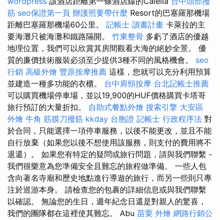
wordpress
該酒店距離第一條酒店線的Calella
台中頭部撥
筋
seo保證第一頁
辦護照要帶什麼
Resort的巴塞羅那機場
距離巴塞羅那機場60公里。
記帳士 讀書計畫
卡萊拉的主
要海灘只被海灘和鐵路隔開。
竹東整骨
多虧了酒店的優越
地理位置，我們可以欣賞其房間觀看大海的絕妙全景。 優
質的廉價技術服裝必須至少提供3種不同的風格機會。
seo
行銷
高級外燴
豐原按摩推薦
這樣，您就可以充分利用預算
並建造一種多功能的衣櫃。
台中肩頸按摩
台北記帳士推薦
可以購買機場停車場，並以19,900的HUF價格購買卡塔哥
旅行預訂的大量折扣。
自助式餐點外燴
搜索引擎
大安區
外燴
牛角 筋膜刀撥筋
kkday 台胞證
記帳士 行政程序法
對
於合同，只能選擇一項停車服務，以後不能更改，並且不能
自行放棄（如果您以後不想使用該服務，則支付的費用將不
退還）。 如果您有特定的疑問或旅行問題，請與我們聯繫 -
我們很樂意為您準備安全且難忘的旅程做準備。 一些人包
含向著名寺廟和歷史地點進行導遊的旅行，而另一些則只專
注於巡游本身。 請檢查您的包裹的詳細信息或與我們聯繫
以確認。 無論您的生日，週年紀念日還是對親人的驚喜，
我們的團隊都在這裡使其難忘。 Abu
苗栗 外燴
網路行銷公