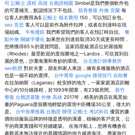
司
記帳士 課程 高雄
台胞證桃園
Simbel是我們整個軟件包
的可選補充，默認情況下不包括。
筋骨整復
外燴 宜蘭
每
位客人的費用為$
記帳士 報名費用
150，可以預訂全包。
seo 意思
客人可以提前作為附件扣押，或者在到達時在現
場組織。
牛角撥筋
我們希望我們的客人在預訂時自信。
餐
點外燴
關鍵字優化
如果您在到達前取消30天或更長時間，
您將獲得85％的退貨問題。 這家四星級酒店位於羅德斯
（Rhodes）最受歡迎的度假勝地之一Lardos，可欣賞到壯
麗的景色，沙灘海灘和奇妙的環境。
台北會計師事務所
seo軟體
對於夫妻，朋友和家人來說，擁有多種服務的酒店
也是一個不錯的選擇。
台中喬骨
google 搜尋技巧
自助餐
在拉加納斯（Laganas）較安靜的地方，一家家庭酒店距離
中心約10分鐘路程，於1993年開業，有23個房間。
新竹
整復
台胞證基隆
外燴 高雄
2017年，精美的酒店在風景如
畫的Paguera度假勝地輕鬆的環境中距機場30公里，僅大約
是。
台中按摩推薦
台胞證 辦理
記帳士 考試科目
優質的廉
價街頭服裝品牌的特徵是透明的溝通，積極的客戶意見，公
平的商業實踐和可持續建築。 在海洋船上，您將有機會在
參觀原本無法接近的異國情調的地方越過海洋。 專家旅行