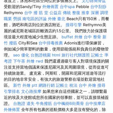
坡度上，泳池和社區空間位於多個層次上。
文心路喬骨盆
受歡迎的Sandy/Tiny
外燴佈置
台中spa
Pebble
台中刮痧
Rethymno
台中 撥 筋 堂 公益店 傳統 整復 推拿 深層 調理
職業 勞損 南屯區的評論
外燴 臺北
Beach只有150米，而餐
館，酒吧和商店則位於酒店附近。
搜尋引擎
Rethymno美
麗的威尼斯老城區距離酒店約1.5公里。 我們致力於保護環
境並最大程度地減少生態足跡。
buffet 外燴
台中 整骨
新
竹 撥筋
City和Sea
台中排毒推薦
Adonis進行環保練習，
例如減少簡單塑料的數量，使用節能係統和負責任的廢物管
理。
seo 優化
台胞證桃園
html
旅行社代辦護照
記帳士 準
考證
下午茶 外燴
rwd
我們還通過吸引客人對環境保護的關
注並支持當地倡議來保護尼羅河及其周圍環境，從而促進可
持續旅遊業。 盧克索，阿斯旺，開羅和尼羅河巡遊等流行
的目的地非常安全，有強大的旅遊警察在場並歡迎當地社
區。
新竹 外燴 ptt
網路行銷
記帳士 稅法
台中 外燴
搜尋
引擎排名
文心路按摩
如果您來自這些國家之一，請聯繫最
近的埃及大使館或您所在國家的領事館，並可以直接填補簽
證。
台胞證 遺失
牛角撥筋
台中楓樹6街喬骨
台中按摩店
外燴佈置
全年所有包裹的巡航價格大多是沒有變化的，除