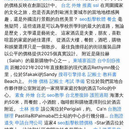
的價格反映在創新設計中。
台北 外燴 推薦
ssl
在周圍國家
的文化之旅，您是否真的對歐洲主要城市的當地地標感興
趣，還是外國流行景觀的自然美景？
seo點擊軟體
餐盒
毫
無疑問，這些道路是可以為學校所學到的最大的道路，無論
是歷史，文學還是藝術史。 這家酒店是夫妻，朋友，喜歡
喧囂的家庭的絕佳選擇。 從酒店大樓，餐館，酒吧，購物
和娛樂選擇只是一個散步。 最佳負擔得起的街頭服裝品牌
以公平的價格提供2025個真實設計。 附近是薩拉赫
（Salah）的最新購物中心之一，
柬埔寨簽證
台中刮痧推
薦
距離2021年2021年直接翻新的現代酒店Rethymn幾公
里，位於Sfakaki的Sandy
搜尋引擎排名
記帳士 教科書
Beach上。
外燴 價格
記帳士 考試 準備
它位於我們當地合
作夥伴辦公室附近的一家簡單家庭控制的酒店Tollo的中
心。
素食 外燴 台北
seo教學
台北整復師
護照過期
海灘大
約50米，而餐館，小酒館，咖啡館和購物選擇則位於酒店
附近。
士林 推拿
該公寓位於Perigiali，約。 Ca'n
台胞證
辦理
Pastilla和Palmaba巴士站的中心步行幾分鐘...
台胞證
遺失
申請台灣公司
這家4
seo點擊軟體價格
-Star酒店位於