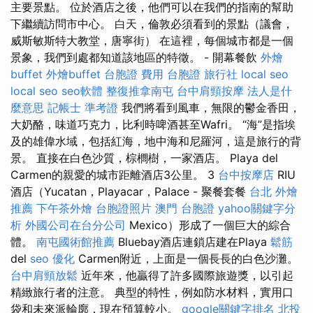
主要景點。 位於酒店之後，他們可以在我們的指南的幫助
下繼續訪問市中心。 白天，倫敦必須看到的景點（議會，
威斯敏斯特大教堂，唐寧街） 在這裡，每個城市都是一個
景象，我們到處都知道該地區的特徵。 - 開幕餐飲
外燴
buffet
外燴buffet
台胞證 費用
台胞證 旅行社
local seo
local seo
seo軟體
整復推拿南屯
台中肩頸按摩
法人是什
麼意思
記帳士 準考證
我們將看到風車，無限的鬱金香田，
大奶酪，味道巧克力，比利時啤酒甚至Wafri。 “海”是指埃
及的雄偉水域，包括紅海，地中海和尼羅河，這是旅行的背
景。 直接在白色沙質，棕櫚樹，一家酒店。 Playa del
Carmen的親愛的城市距離酒店3公里。 3
台中按摩店
RIU
酒店（Yucatan，Playacar，Palace - 聚餐套餐
台北 外燴
推薦
下午茶外燴
台胞證照片
澳門 台胞證
yahoo關鍵字分
析
外國公司在台分公司
Mexico）形成了一個巨大的綜合
體。
南屯國術館推薦
Bluebay酒店連鎖店建在Playa
鬆筋
del
seo 優化
Carmen附近，上面是一個長長的白色沙灘。
台中肩頸放鬆
近年來，他贏得了許多國際旅遊獎，以引起
精緻旅行者的注意。 典型的特性，例如防水材料，實用口
袋和未來派輪廓，現在預算較小。
google關鍵字排名
北投