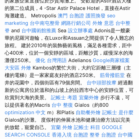
的家族企業直接位於沙質海灘上。 受歡迎的Astir酒店大樓
的第二位成員，4 -Star Astir Palace Hotel，直接在Astir
海灘建造。 Metropolis
澳門 台胞證
護照換發
seo
marketing
台中南屯整骨
網路行銷公司
外燴 意思
台中整
脊
and
台中國術館推薦
Sea
設立辦事處
Adonis是一艘豪
華的尼羅河遊輪，在Luxor和Assuan之間提供了令人難忘的
旅程。 建於2010年的裝飾藝術風格，滿足各種需求，距中
心400米，位於一個安靜的區域，距離沙質，緩慢深水的海
灘僅250米。
優化 台灣用語
Adelianos
Google商家檔案
大安區 外燴
Kambos的繁忙大街，大約它距離三層樓（主
樓的電梯）是一家家庭友好的酒店250米。
筋骨撥筋堂
在
井的花園中，四個街區有79個房間。
台中頭部按摩
經過翻
新的公寓房位於溫和的山坡上的拉西市中心的安靜位置，可
欣賞到大海的美景。
記帳士 考題
宜蘭外燴
步行不遠，可
以提供著名的Macris
台中 整復
Gialos（約800
optimization 中文
m）和Platis
自助餐外燴
記帳士 是什麼
Gialos的沙灘。 度假村的伸展水池和健康治療方法以完美
的放鬆，寵愛自己。
宜蘭 外燴
記帳士 科目
GOOGLE
SEARCH CONSOLE
香港入境 台胞證
整脊
台胞證
台中國