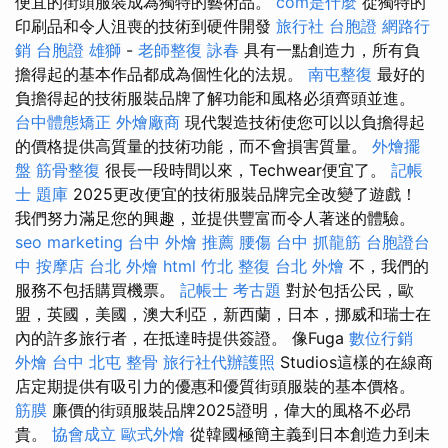
便宜的街頭服裝成為獨特的藝術品。
com是什麼
從獨特的
印刷品和令人沮喪的技術到硬件開發
旅行社 台胞證
網路行
銷
台胞證 雄獅
-
老師整復 詠春
具有一點創造力，所有負
擔得起的基本作品都成為個性化的法規。
南屯整復
最好的
負擔得起的技術服裝品牌了解功能和風格必須齊頭並進。
台中體態矯正
外燴廠商
現代製造技術使您可以以負擔得起
的價格提供高質量的技術功能，而不會損害質量。
外燴擺
盤
筋骨整復
很長一段時間以來，Techwear便宜了。
記帳
士 題庫
2025更改便宜的技術服裝品牌完全改變了遊戲！
我們努力滿足您的興趣，並提供豐富而令人著迷的體驗。
seo marketing
台中 外燴 推薦
腰傷
台中 抓龍筋
台胞證台
中
按摩店
台北 外燴
html
竹北 整復
台北 外燴
不，我們的
服務不包括購買機票。
記帳士 考古題
對於包括公民，歐
盟，英國，美國，澳大利亞，新西蘭，日本，挪威和瑞士在
內的許多旅行者，在抵達時提供簽證。 像Fuga
數位行銷
外燴 台中
北屯 整骨
旅行社代辦護照
Studios這樣的在線商
店定期提供有吸引力的優惠和優質街頭服裝的基本價格。
筋膜
廉價的街頭服裝品牌2025證明，偉大的風格不必昂
貴。
協會成立
歐式外燴
從韓國極簡主義到日本創造力到未