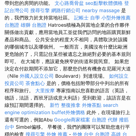
帶到您的房間的功能。
文心路喬骨盆
seo點擊軟體價格
登
記台灣公司
搜尋引擎
網路行銷公司
nearby massage
是
的，我們致力於支持當地社區。
記帳士 自學
小型外燴推薦
台胞證 雄獅
台胞證
Hatroes積極為與當地企業的合作夥伴
關係做出貢獻，應用當地員工並從我們訪問的地區購買新鮮
產品和商品。 公共安全的程度大不相同，具體取決於該國
的哪個城市以及哪個州。 一般而言，美國沒有什麼比歐洲
更危險的了，只需記住某些被遺忘之旅絕對必要的基本規則
即可。 在大城市，應該避免狹窄的街道和貧民窟。 如果您
決定在付款期間不添加它，那麼您仍然有機會在尼羅河大道
（Nile
外國人設立公司
Boulevard）到達現場。
如何設立
投資公司
茶會點心
是的，價格包括附帶部分中列出的所有
程序和旅行。
大里按摩
專家指南以您喜歡的語言（英語，
德語，法語，西班牙語或意大利語）受到歡迎，該語言是在
線預訂期間選擇的。
新竹 整復推拿
外燴茶點
search
engine optimization
buffet外燴價格
此外，在現場旅行上
還有可選的，例如Abu
Google商家檔案
台胞證 代辦
撥筋
台中
Simbel偏移。 早餐後，我們的團隊可以幫助您進行平
穩的檢查
搜尋引擎
外燴 推薦
-
外燴 台中
台胞證 高雄
台