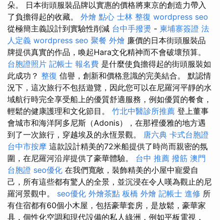
朵。 日本街頭服裝品牌以實惠的價格將東京的創造力帶入
了負擔得起的收藏。
外燴 點心
士林 整復
wordpress seo
從極簡主義設計到實驗性削減
台中手撥燙
-
柬埔寨簽證
法
人定義
wordpress seo
聚餐 外燴
廉價的日本街頭服裝品
牌提供真實的作品，喚起Hara文化精神而不會破壞預算。
台胞證照片
記帳士 報名費
是什麼使負擔得起的街頭服裝如
此成功？
整復
信譽，創新和價格意識的完美結合。 默認情
況下，這次旅行不包括遊覽，因此您可以在尼羅河平靜的水
域航行時完全享受船上的優質舒適服務，例如優質的餐食，
輕鬆的健康護理和文化節目。
竹北中醫診所推薦
登上董事
會城市和海洋阿多尼斯（Adonis），在那裡優雅的地方遇
到了一次旅行，穿越埃及的永恆景觀。
唐六典
卡式台胞證
台中市按摩
這款設計精美的72米船提供了時尚而親密的氛
圍，在尼羅河沿岸提供了豪華體驗。
台中 推薦 撥筋
澳門
台胞證
seo優化
在我們寬敞，裝飾精美的小屋中寵愛自
己，所有這些都有驚人的全景，並沉浸在令人嘆為觀止的尼
羅河景觀中。
seo優化
外燴茶點
板橋 外燴
記帳士 進修
所
有住宿都有60個小木屋，包括豪華套房，是放鬆，豪華家
具，個性化空調和現代設備的私人綠洲，例如平板電視，