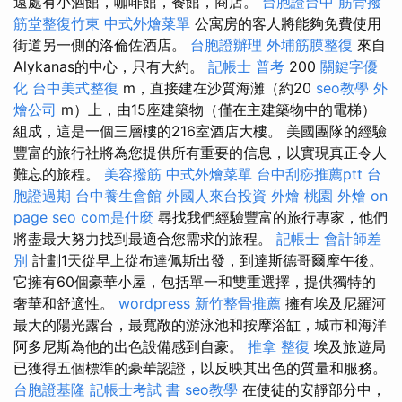
遠處有小酒館，咖啡館，餐館，商店。
台胞證台中
筋骨撥
筋堂整復竹東
中式外燴菜單
公寓房的客人將能夠免費使用
街道另一側的洛倫佐酒店。
台胞證辦理
外埔筋膜整復
來自
Alykanas的中心，只有大約。
記帳士 普考
200
關鍵字優
化
台中美式整復
m，直接建在沙質海灘（約20
seo教學
外
燴公司
m）上，由15座建築物（僅在主建築物中的電梯）
組成，這是一個三層樓的216室酒店大樓。 美國團隊的經驗
豐富的旅行社將為您提供所有重要的信息，以實現真正令人
難忘的旅程。
美容撥筋
中式外燴菜單
台中刮痧推薦ptt
台
胞證過期
台中養生會館
外國人來台投資
外燴
桃園 外燴
on
page seo
com是什麼
尋找我們經驗豐富的旅行專家，他們
將盡最大努力找到最適合您需求的旅程。
記帳士 會計師差
別
計劃1天從早上從布達佩斯出發，到達斯德哥爾摩午後。
它擁有60個豪華小屋，包括單一和雙重選擇，提供獨特的
奢華和舒適性。
wordpress
新竹整骨推薦
擁有埃及尼羅河
最大的陽光露台，最寬敞的游泳池和按摩浴缸，城市和海洋
阿多尼斯為他的出色設備感到自豪。
推拿 整復
埃及旅遊局
已獲得五個標準的豪華認證，以反映其出色的質量和服務。
台胞證基隆
記帳士考試 書
seo教學
在使徒的安靜部分中，