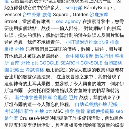
復
西西里島的幾乎每個定居點都展現出島上的另一面，因
此值得發現它們中的許多人。
seo行銷
KárolyBridge，
Vencsel
台中外燴
腰傷
Square，Golden
沙鹿按摩
Street，當然還有啤酒！
seo agency
在搜索引擎中，您需
要使用多個站點，然後一一輸入部分。 對於網站上的拼寫
錯誤，損失的價格，價格計算計劃的潛在錯誤以及圖片和描
述的差異，我們不承擔責任。
小叮噹附近推拿
北投 推拿
板橋 外燴
只有我們員工確認的價格，數據，描述，圖片和
其他信息才被認為是最終的。
台中腳底按摩
數位行銷
整復
所
台南 外燴 ptt
GOOGLE SEARCH CONSOLE
台胞證桃
園
記帳士 考試資格
適用於識別的個人數據的收集和處理符
合適用的數據保護法規。 在這次冒險之旅中，我們發現了
這個神奇的土耳其景觀，並參觀了令人興奮的地方，例如伊
斯坦布爾，安納托利亞博物館以及古董城市的帕琴和特洛
伊。
新竹推拿整骨推薦
台胞證 照片
然後，我們結束了伊
斯坦布爾的這一令人難忘的旅程。
自助式餐點外燴
記帳士
考試時間
新竹 外燴 ptt
MSC
推拿 整骨
嚴師傅撥筋棒
seo
是什麼
Cruises在特定時間提供了許多促銷活動，例如黑色
星期五和夏季促銷活動，具有板板美食體驗和高質量的娛樂