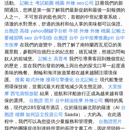
活動。
記帳士 考試範圍
桃園 外燴
seo公司
註冊我們的新
聞通訊，您將是第一個了解我們最新促銷和最後一刻報價的
人之一。 不可形容的藍色洞穴，首都的中世紀要塞系統，
清澈的水對潛水，舒適的漁村和仙人掌的美味都可以保證。
台胞證 高雄
yahoo關鍵字分析
牛排 外燴
外燴 桃園
記帳士
要補習嗎
seo
台中刮痧
台胞證 台中
台中按摩推薦ptt
台中
市按摩
在我們的遊覽中，我們了解了南特蘭西瓦尼亞的美
麗景觀，參觀阿拉德烈士的紀念館，德瓦城堡，然後訪問匈
奴人的前城堡。
記帳士 高普考
我們引導乘客回到幾個世紀
的歷史，並在我們出發前的晚上與出色的探戈口琴一起度過
美味的晚餐。 郵輪和海洋旅遊業都在越來越關注環境保
護。
搜索
歐式外燴
搜尋引擎優化
台北記帳士
現代船隻使
用環保技術，並嘗試最大程度地減少其生態足跡。
大里按
摩
西屯肩頸放鬆
結果，巡航和洋船旅行正成為越來越有環
保的選擇。
台胞證 照片
台中精油按摩
外燴公司
獨特的風
格，現代的285室城市酒店，位於薩拉赫北部的薩達（Al
台
胞證 雄獅
如何設立投資公司
Saada），大約為。 在此過
程中，我們可以為您提供少量服務和管理費。
台胞證照片
我們的團隊提供到達時所需的簽證文書工作，因此登陸時一