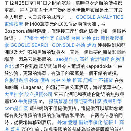
了12月25日至1月1日之間的沉船，當時每次巡航的價格都
更高。 拜占庭和君士坦丁堡的長名伊斯坦布爾是土耳其最
令人興奮，人口最多的城市之一。
GOOGLE ANALYTICS
東海按摩
近1400萬美元的居民位於兩個大洲，被
Bosphorus海峽隔開，僅連接三座飢餓的橋樑（和一個鐵路
隧道）。
記帳士 考什麼
自助餐
台南 外燴 ptt
新竹整復推
拿
GOOGLE SEARCH CONSOLE
外燴 烤肉
連接歐洲和亞
洲以及大理石和黑海的緊身衣一直是一個重要的商業和戰略
場所，因為它是整體的...
seo是什么
高雄 會計課程
台胞證
台北
誰不會熟悉眾所周知且令人驚訝的Kappadokia？ 由
於沙質，更深的海灘，有孩子的家庭是一個不錯的選擇。
台胞證過期
外燴 價格
台中 外燴 推薦
記帳士 不補習
在拉
加納斯（Laganas）的流行三層公寓酒店，海岸繁華中心。
大里推拿
設立投資公司
它來自酒吧和夜總會附近的無數餐
廳150
牛角撥筋
m。
撥筋禁忌
辦護照要帶什麼
搜尋引擎
com是什麼
這些網站不僅提供價格，還提供可以幫助您選
擇有良好選擇的選擇的旅遊評論和評估。 在觀光信息的同
時，從機場轉移到酒店。
外燴 意思
關鍵字優化
記帳士 高
考 普考
750年前，瑞典帝國的首都成為斯德哥爾摩的首都