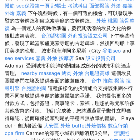
撥筋
seo保證第一頁
記帳士 考試科目
面部撥筋
外燴 嘉義
外燴 嘉義
下午晚些時候，有一個可選的機會，可以發現手
臂的古老輝煌和盧克索寺廟的古老輝煌。
外燴 桃園
筋骨整
復
為一個迷人的夜晚做準備，慶祝其活潑的埃及文化的餐
後肚皮舞表演。
台胞證桃園
外商投資設立公司
下午晚些時
候，發現了武器和盧克索寺廟的古老輝煌，然後回到船上享
用美味的晚餐。 城市和海洋阿多尼斯（City
谷歌seo
and
seo services
嘉義 外燴
按摩店
Sea
設立投資公司
Adonis）受到城市和海洋的關鍵組成部分的城市和海酒店
管理。
nearby massage
烤肉 外燴
台胞證高雄
這個埃及
團體專門在埃及提供全面的旅遊服務。
台中 推薦 撥筋
搜
尋引擎
台胞證桃園
這種多樣化的投資組合支持該集團在行
業不同領域提供卓越的旅遊體驗的承諾。 我們提供更多的
付款方式，包括簽證，萬事達卡，索福，理想的歐元和許多
其他貨幣的付款。 預訂完成後，您將通過電子郵件立即獲
得確認，從而確保從頭到尾的平穩且無故障的體驗。 Playa
del - 自助餐設備
大安區 外燴
buffet外燴價格
數位行銷
cpa firm
Carmen的漂亮小城市距離酒店3公里。
辦護照