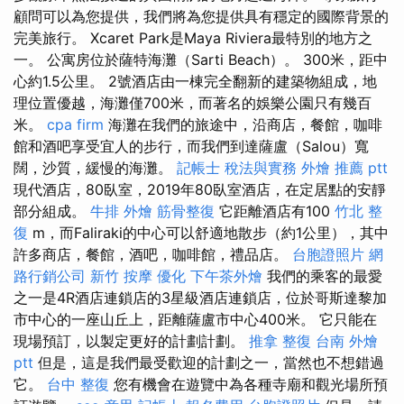
顧問可以為您提供，我們將為您提供具有穩定的國際背景的
完美旅行。 Xcaret Park是Maya Riviera最特別的地方之
一。 公寓房位於薩特海灘（Sarti Beach）。 300米，距中
心約1.5公里。 2號酒店由一棟完全翻新的建築物組成，地
理位置優越，海灘僅700米，而著名的娛樂公園只有幾百
米。
cpa firm
海灘在我們的旅途中，沿商店，餐館，咖啡
館和酒吧享受宜人的步行，而我們到達薩盧（Salou）寬
闊，沙質，緩慢的海灘。
記帳士 稅法與實務
外燴 推薦 ptt
現代酒店，80臥室，2019年80臥室酒店，在定居點的安靜
部分組成。
牛排 外燴
筋骨整復
它距離酒店有100
竹北 整
復
m，而Faliraki的中心可以舒適地散步（約1公里），其中
許多商店，餐館，酒吧，咖啡館，禮品店。
台胞證照片
網
路行銷公司
新竹 按摩
優化
下午茶外燴
我們的乘客的最愛
之一是4R酒店連鎖店的3星級酒店連鎖店，位於哥斯達黎加
市中心的一座山丘上，距離薩盧市中心400米。 它只能在
現場預訂，以製定更好的計劃計劃。
推拿 整復
台南 外燴
ptt
但是，這是我們最受歡迎的計劃之一，當然也不想錯過
它。
台中 整復
您有機會在遊覽中為各種寺廟和觀光場所預