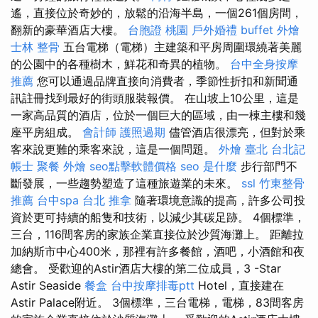
遙，直接位於奇妙的，放鬆的沿海半島，一個261個房間，
翻新的豪華酒店大樓。
台胞證 桃園
戶外婚禮
buffet 外燴
士林 整骨
五台電梯（電梯）主建築和平房周圍環繞著美麗
的公園中的各種樹木，鮮花和奇異的植物。
台中全身按摩
推薦
您可以通過品牌直接向消費者，季節性折扣和新聞通
訊註冊找到最好的街頭服裝報價。 在山坡上10公里，這是
一家高品質的酒店，位於一個巨大的區域，由一棟主樓和幾
座平房組成。
會計師
護照過期
儘管酒店很漂亮，但對於乘
客來說更難的乘客來說，這是一個問題。
外燴 臺北
台北記
帳士
聚餐 外燴
seo點擊軟體價格
seo 是什麼
步行部門不
斷發展，一些趨勢塑造了這種旅遊業的未來。
ssl
竹東整骨
推薦
台中spa
台北 推拿
隨著環境意識的提高，許多公司投
資於更可持續的船隻和技術，以減少其碳足跡。 4個標準，
三台，116間客房的家族企業直接位於沙質海灘上。 距離拉
加納斯市中心400米，那裡有許多餐館，酒吧，小酒館和夜
總會。 受歡迎的Astir酒店大樓的第二位成員，3 -Star
Astir Seaside
餐盒
台中按摩排毒ptt
Hotel，直接建在
Astir Palace附近。 3個標準，三台電梯，電梯，83間客房