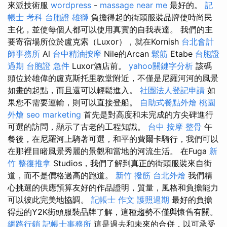
來派技術服
wordpress
-
massage near me
最好的。
記
帳士 考科
台胞證 雄獅
負擔得起的街頭服裝品牌使時尚民
主化，並使每個人都可以使用真實的自我表達。 我們的主
要寄宿場所位於盧克索（Luxor），就在Kornish
台北會計
師事務所
Al
台中精油按摩
Nile的Arcan
鬆筋
Etabe
台胞證
過期
台胞證 急件
Luxor酒店前。
yahoo關鍵字分析
該碼
頭位於雄偉的盧克斯托里教堂附近，不僅是尼羅河河的風景
如畫的起點，而且還可以輕鬆進入。
社團法人登記申請
如
果您不需要運輸，則可以直接登船。
自助式餐點外燴
桃園
外燴
seo marketing
首先是對高度和未完成的方尖碑進行
可選的訪問，顯示了古老的工程知識。
台中 按摩 整骨
午
餐後，在尼羅河上騎著可選，和平的費爾卡騎行，我們可以
在那裡目睹風景秀麗的景觀和當地的河流生活。 在Fuga
新
竹 整復推拿
Studios，我們了解到真正的街頭服裝來自街
道，而不是價格過高的跑道。
新竹 撥筋
台北外燴
我們精
心挑選的供應預算友好的作品證明，質量，風格和負擔能力
可以彼此完美地協調。
記帳士 作文
護照過期
最好的負擔
得起的Y2K街頭服裝品牌了解，這種趨勢不僅與懷舊有關。
網路行銷
記帳士事務所
這是過去和未來的合併，以可承受