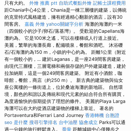
只有大約。
外燴 推薦 ptt
自助式餐點外燴
記帳士課程費用
距Chania中心4公里，Chania是一棟三層樓的建築，以傳統
的克里特式風格建造，擁有經過精心翻新的酒店，設有30
間客房。
嘉義 外燴
yahoo關鍵字分析
海灘的海灘約一米
（四個較小的沙子/卵石/落基灣）。 受歡迎的Capellans海
灘約為。 它是100米之遙，可以在樓梯或人行道上接近。
美麗，繁華的海灘長廊，配備噴泉，餐館和酒吧。 沐浴礫
石/石海灘約為150 m，小鎮的中心約為。 距離1公里（附近
有一個較小的，... 建於Laganas，是一座249間客房建築，
由現代三層樓，三層電梯和兩個存儲的戶外建築建造，建於
拉加納斯，這是一個249間客房建築。 附近有小酒館，咖
啡館，餐館，商店（約250 m）。 新古典的建築物與仙女
座公寓樓的一條街道上，位於桑迪海灘的新地區。 自然環
境，顏色的和諧以及傳統和現代元素的結合符合所有購買，
為度過愉快的假期提供了理想的條件。 美麗的Playa Larga
海灘可以在大約從酒店建築物的樓梯上靠近。 著名的
Portaventura和Ferrari Land Journey
香港轉機 台胞證
seo 是什麼
搜尋引擎排名
台中油壓
協會成立
Parks可以通
過一分鐘的旅行輕鬆進入。
喬骨
距離城鎮中心僅幾步之