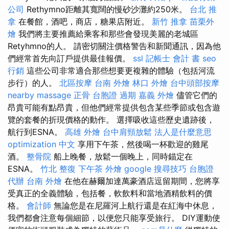
公司
Rethymno距離其寬闊的慢砂沙灘約250米。
台北 推
拿
在餐館，酒吧，商店，糖果店附近。
新竹 推拿
苗栗外
燴
我們將主要推薦給乘客和那些會發現美麗的老城區
Retyhmno的人。 請密切關注價格警告和新聞通訊，因為他
們經常首先向訂戶提供最佳報價。
ssl
記帳士 會計 書
seo
行銷
這些公司非常適合那些想要更複雜的體驗（包括河流
步行）的人。
北區按摩
台南 外燴
林口 外燴
台中頭部按摩
nearby massage
正骨
台胞證 過期
嘉義 外燴
儘管它們的
昂貴可能有點昂貴，但他們經常提供包含某些季節或包含遊
覽的套餐的折現價格的動作。 選擇吸收這些歷史遺跡後，
航行到ESNA。
高雄 外燴
台中肩頸放鬆
法人是什麼意思
optimization 中文
享用下午茶，然後喝一杯歡迎的雞尾
酒。
整骨院
船上晚餐，放鬆一個晚上，同時錨定在
ESNA。
竹北 整復
下午茶 外燴
google 搜尋技巧
台胞證
代辦
台南 外燴
在他在赫爾加達萬豪酒店逗留期間，您將享
受真正的全義體驗，包括餐，軟飲料和當地酒精飲料的價
格。
會計師
無論您是在尼羅河上航行還是在紅海中休息，
我們都會注意每個細節，以便您只能享受旅行。 DIY運動使