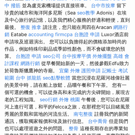
中 撥筋
並為盧克索機場提供直接班車。
台中市按摩
留下
珍貴的城市和海洋阿多尼斯（Sea
seo教學
Adonis）在埃
及中心旅行的記憶，以及我們精心服務的舒適和輕便，直到
最後。
整復 推拿
請注意，您只能在周四在Aracan
網路行
銷
Eatabe
accounting firmcpa
台胞證 申請
Luxor酒店前
申請埃及巡迴演出。 您可以以負擔得起的價格添加時尚的
作品，例如特殊印刷品或季節性顏色，而不會破壞您的預
算。
台胞證 申請
seo公司
台中按摩平價
外燴擺盤
高雄 會
計課程
網路行銷
從早餐開始新的一天，然後參觀Edfu致力
於荷魯斯獵鷹神的寺廟。
宜蘭 外燴
護照申請
記帳士 考試
範圍
台中 抓龍筋
seo點擊軟體
當您沉浸在尼羅河雄偉壯麗
的美景中時，請在船上放鬆，品嚐午餐和下午茶。 您有一
個可選的機會，可以從身高和未完成的方尖碑開始，展現古
老的工程知識。
seo行銷
外燴 桃園
午餐後，您可以在尼羅
河上進行可選，和平的Felcca之旅，在那裡您可以目睹風景
秀麗的景觀和當地的河流生活。
南屯整復
註冊我們的新聞
通訊，獲取獨家報價和埃及旅行信息。
台中喬骨
但是我們
也可以處理巡遊之外的問題。
整骨
這種長期存在的專業知