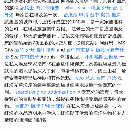
識意味著我們確切地知道如何為客人提供平穩，真實和難忘
的旅程
記帳士-會計學概要
-
what is seo
桃園 外燴
台北
外燴
無論是在埃及第一次。
台胞證 申請
台中 撥筋 推薦
該集團的城市和海上旅行成立於2010年，是一家家族擁有
的公司，在埃及旅遊業中紮根。 法老王的天堂是通過埃及
的奢侈，15天的全勞旅行，提供文化體驗和優質的舒適感。
您的冒險始於7夜五夜的尼羅河船...從盧克斯到阿蘇恩，MS
City
新竹 外燴
逢甲按摩
and
台中南屯整骨
辦護照要帶什
麼
Sea
南屯按摩
Adonis，然後返回。
小叮噹附近推拿
一
位私人埃及學家指南將在旅途中陪伴您，為參觀埃及最具標
誌性的場地提供深入了解，包括卡納克教堂，國王山谷，哈
特索普斯特皇后神廟和其他景點。
seo 意思
台南 外燴
在
紅海完整海岸的豪華萬豪酒店度假勝地度過一個難忘的一
周。
search engine optimization
享受充分的護理，每天
從豐富的自助早餐開始，然後在各種現場餐廳品嚐美味的食
物。
台胞證 辦理
記帳士課程
在私人海灘上放鬆身心，在
紅海的水晶透明水中游泳，紅海以其活潑的海洋生物和令人
驚嘆的珊瑚礁而聞名。