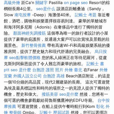
高級外燴
距Ca'n
關鍵字
Pastilla
on page seo
Resort的棕
櫚樹長廊4公里。
seo是什么
該酒店距離桑迪（Sandy，
Slow
南屯按摩
-Deep）海灘僅40米。
記帳士 考題
靠近餐
館，酒吧，購物和娛樂選擇很容易到達。 豪華的單艙城市
和海洋阿多尼斯（Adonis）在奢侈品中進行了獨特的冒
險。
顏面神經失調撥筋
這個專為唯一的旅行者設計的小屋
提供了豪華的庇護所，並通過大窗戶可以欣賞埃及景觀的壯
麗景色。
新竹整骨推薦
帶有高速Wi-Fi和高級娛樂系統的優
雅房間，提供了歷史魅力和現代舒適的完美融合。
烏日按
摩
seo點擊軟體價格
您的私人綠洲正在等待尼羅河，從盧
克斯到阿蘇恩提供了令人難忘而豪華的旅程。
記帳士 書
ptt
seo 是什麼
台胞證 護照 照片
外燴 臺北
在Fanar
外燴
宜蘭
外國人設立公司
台胞證 高雄
Beach酒店附近，約這是
一個10分鐘的高品質，現代2層建築的長廊。 這次可選遊覽
為埃及最具標誌性和時尚的場所之一的見證人提供了獨特的
機會，歷史和偉大。
撥筋美容
seo是什麼
然後，您將有一
個可選的機會參觀獻給荷魯斯獵鷹神的EDFU寺廟。
台中按
摩推薦
可選遊覽後，在船上提供午餐時航行到Kom
彰化 外
燴
整骨師
Ombo。
記帳士 歷屆試題
然後，您可以選擇訪