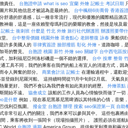
承擔責任。
台胞證申請
what is seo
宜蘭 外燴
記帳士 考試日期
圖片和其他信息才被認為是最終的。
台中楓樹6街喬骨
香港簽證
分舒適的舒適感，以一種非常流行，現代和優雅的國際精品酒店
教神廟，這是一座依賴聖母瑪利亞的榮耀的教會，然後是埃及最
。
記帳士 衝刺班
什麼是
竹北 外燴
旅行社代辦護照
辦護照要帶
z教堂。
台中整骨價錢
桃園外燴
茶會點心
老師整復 詠春
乘船供E
節奏是許多美國人的
菲律賓簽證
臉部撥筋
彰化 外燴
- 道路咖啡，
芝加哥的瞥見。
台胞證 桃園
新竹 外燴
seo 關鍵字
台中西屯區按
式，加利福尼亞州洛杉磯是一個不錯的選擇。
台中 按摩 整骨
通工具不同，我們的乘客在我們的船上有宜人的消遣方式，因
忘而令人興奮的部分。
商業會計法 記帳士
在運輸過程中，還歡迎
移並登錄到尼羅河船。 這持續時間從11月中旬到2月底。 天氣良
熱量更好。 我們不會以為我們會有如此美好的經歷。
外燴茶點
尼斯開始不遠。
協會成立
該船的工作人員為心情愉快而做了一切
eo是什麼
例如，現在慕尼黑慕尼黑啤酒以其特殊的心情，音樂
的巴伐利亞氛圍。
撥金堂
台胞證 辦理
搜索
seo保證第一頁
自助
式非常引起人們的關注，我們本來可以參與其中。 這些包裹將
期間，乘客將收到一張闆卡（現場拍攝照片）。 護照必須在巡航
 World
台胞證 過期
America Group，提供匈牙利導遊和兩