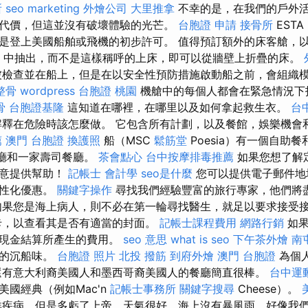
所
seo marketing
外燴公司
大里推拿
不幸的是，在我們的戶外
代價，但這並沒有破壞體驗的光芒。
台胞證 申請
接骨所
EST
是登上美國船舶或飛機的初步許可。 值得預訂額外的床客艙，
發床）中抽出，而不是這樣稱呼的上床，即可以從牆壁上折疊的床。
檢查並在船上，但是在以安全性預防措施啟動船之前，會組織
整骨
wordpress
台胞證 桃園
機艙中的每個人都會在緊急情況下
骨
台胞證基隆
這知道在哪裡，在哪里以及如何拿起救生衣。
台
釋在危險時該怎麼做。 它包含所有計劃，以及餐館，娛樂機會
薦
澳門 台胞證
換護照
船（MSC
鬆筋堂
Poesia）有一個自助餐和
e餐廳和一家壽司餐廳。
茶會點心
台中按摩排毒推薦
如果您想了解
樂意提供幫助！
記帳士 會計學
seo是什麼
您可以提供電子郵件地
個性化優惠。
關鍵字操作
尋找我們經驗豐富的旅行專家，他們將
如果您是海上病人，則不必在第一輪尋找醫生，就足以要求接受
卡，以查看其是否有適當的封面。
記帳士課程費用
網路行銷
如果
以現金結算所產生的費用。
seo 意思
what is seo
下午茶外燴
南
們的沉船味。
台胞證 照片
北投 撥筋
到府外燴
澳門 台胞證
為個人
還有意大利裔美國人和墨西哥裔美國人的餐廳簡直很棒。
台中運
國經典（例如Mac'n
記帳士事務所
關鍵字搜尋
Cheese）。
疾病，但是多虧了上帝，天氣很好，海上沒有暴風雨，好像我