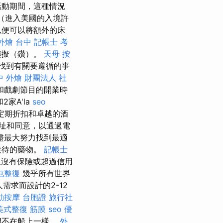
活動期間，這種情況
A（進入美國的入境許
以便可以將額外的床
外燴 台中
記帳士 考
模擬（鑽）。
天母 按
找到有關要遵循的事
中 外燴
財團法人 社
和戲劇節目的開業時
2家A'la
seo
定期折扣和卓越的酒
址和同意，以通過電
盡最大努力找到最適
接待的藥物。
記帳士
沒有保險或超過信用
屯整復
幾乎所有世界
需求而設計的2-12
動按摩
台胞證 旅行社
美式整復 筋膜
seo 優
們不在船上一樣。
外