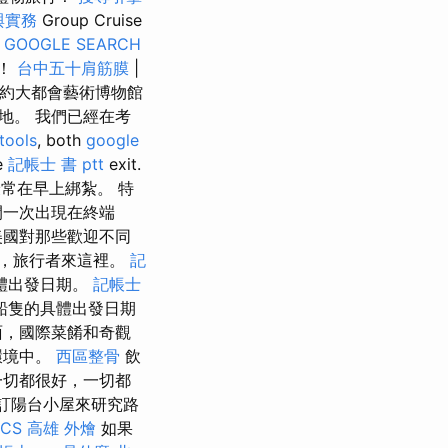
與實務
Group Cruise
C
GOOGLE SEARCH
行！
台中五十肩筋膜
|
紐約大都會藝術博物館
地。 我們已經在考
tools
, both
google
e
記帳士 書 ptt
exit.
常在早上綁紮。 特
間一次出現在終端
美國對那些歡迎不同
，旅行者來這裡。
記
體出發日期。
記帳士
船隻的具體出發日期
面，國際菜餚和奇觀
環境中。
西區整骨
飲
一切都很好，一切都
訂陽台小屋來研究路
ICS
高雄 外燴
如果