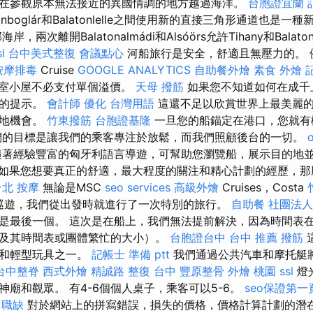
在參觀原本無法接近的異國情調的地方越過海洋。
台胞證宜蘭
latonboglár和Balatonlelle之間使用新的直接三角形通道也是一
兩次離開Balatonalmádi和Alsóörs允許Tihany和Balat
sl
台中美式整復
會議點心
河船旅行是安全，舒適且無壓力的。 
按摩排毒
Cruise
GOOGLE ANALYTICS
自助餐外燴
素食 外燴
工作室小屋不必支付單個溢價。
天母 撥筋
如果您不知道如何在成千
們的提示。
會計師
優化 台灣用語
這還不足以欣賞世界上最美麗
土地機會。
竹東撥筋
台胞證基隆
一旦您的船錨定在港口，您就有
們的目標是讓我們的乘客專注於放鬆，而我們照顧後台的一切。
著經驗豐富的匈牙利語言導遊，可幫助您瀏覽船，展示目的地
如果您想要真正的舒適，最大程度的關注和精心計劃的經歷，那
台北 按摩
無論是MSC
seo services
高級外燴
Cruises，Costa
中海巡遊，我們從出發時就進行了一次特別的旅行。
自助餐
社團法人
是最後一個。 這次是在船上，我們無法提前解決，因為時間表
及其時間表或團體繁忙的大小）。
台胞證台中
台中 推薦 撥筋
音和輕型玩具之一。
記帳士 準備 ptt
我們通過公共汽車和摩托艇
台中整脊
西式外燴
精誠路 整復 台中
豐原整骨
外燴 桃園
ssl
燈
廟和觀眾。 有4-6個個人桌子，乘客可以5-6。
seo保證第一
 職缺
對於網站上的拼寫錯誤，損失的價格，價格計算計劃的潛