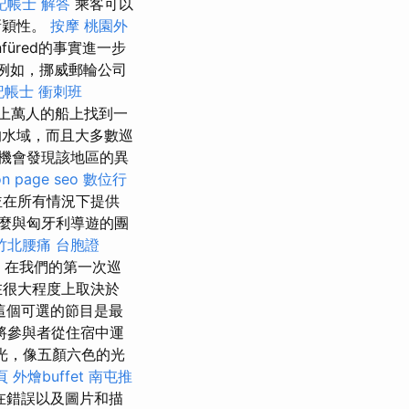
記帳士 解答
乘客可以
種新穎性。
按摩
桃園外
onfüred的事實進一步
例如，挪威郵輪公司
記帳士 衝刺班
上萬人的船上找到一
的水域，而且大多數巡
機會發現該地區的異
on page seo
數位行
並在所有情況下提供
麼與匈牙利導遊的團
竹北腰痛
台胞證
在我們的第一次巡
在很大程度上取決於
這個可選的節目是最
將參與者從住宿中運
光，像五顏六色的光
頁
外燴buffet
南屯推
在錯誤以及圖片和描