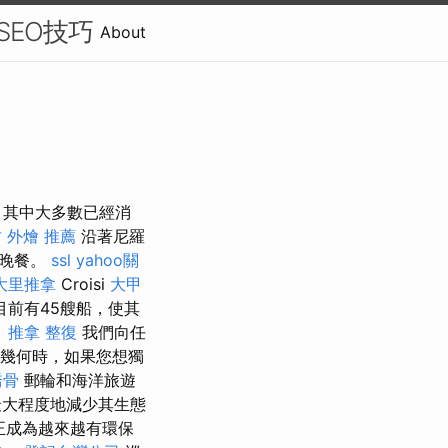
-SEO技巧
About
，其中大多數已經消
 外燴 推薦
沿著尼羅
餐晚餐。
ssl
yahoo關
大里推拿
Croisi
大甲
年，目前有45艘船，使其
。
推拿 整復
我們向任
幾何時，如果您想獨
喬骨
郵輪和海洋旅遊
最大程度地減少其生態
正成為越來越有環保