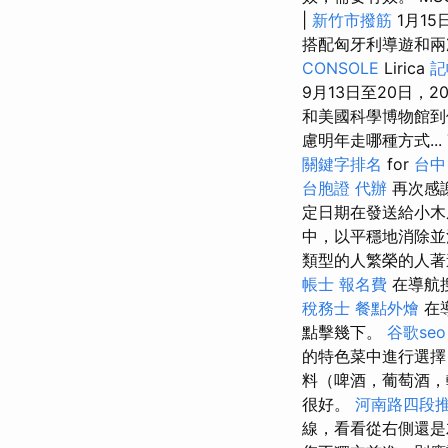
|
新竹市撥筋
1月15
搭配匈牙利導遊和兩
CONSOLE
Lirica
記
9月13日至20日，
和美國科學博物館到
慮明年走哪種方式... Th
關鍵字排名
for
台中
台胞證 代辦
再次感
定日期在發送給小木
中，以平穩地消除並
類型的人繁榮的人
帳士 報名費
在導航
稅務士
餐點外燴
在
點擊幾下。
谷歌seo
的特色菜中進行選
料（啤酒，葡萄酒，
很好。
河南路四段
線，看看從右側還