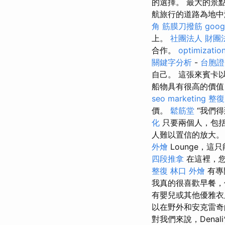
的選擇。 最大的景
航旅行的道路為地中
角 筋膜刀撥筋
goog
上。
社團法人 財團
合作。
optimizati
關鍵字分析
-
台胞證
自己。 這張來賓卡
船物具有很高的價值
seo marketing
整復
價。
鬆筋堂
“我們
化
只要兩個人，包
人難以置信的放大。
外燴
Lounge，這只
四段推拿
在這裡，您
整復
林口 外燴
有專
我真的很喜歡早餐，
有嬰兒或其他優雅衣
以在野外和安克雷奇
對我們來說，Dena