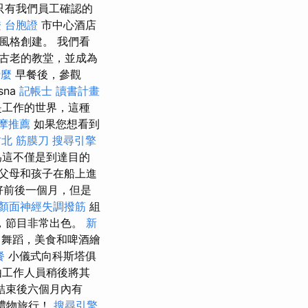
只有我們員工確認的
 台胞證
市中心酒店
風格創建。 我們看
古老的教堂，並成為
什麼
早餐後，參觀
sna
記帳士 讀書計畫
是工作的世界，這種
摩推薦
如果您想看到
竹北 筋膜刀
搜尋引擎
為這不僅是到達目的
父母和孩子在船上進
好前後一個月，但是
顏面神經失調撥筋
組
，節目非常出色。
新
，舞蹈，美食和啤酒繪
餐
小儀式向科斯塔俱
由工作人員稍後將其
結束後六個月內有
次禮物旅行！
搜尋引擎