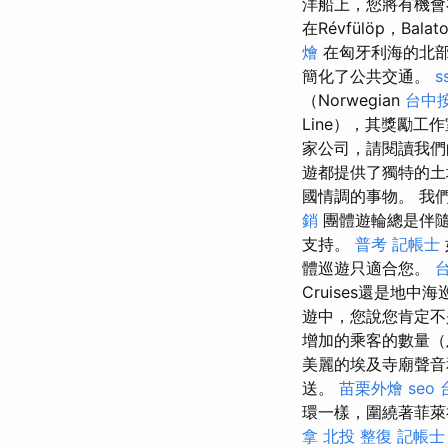
洋船上，您將有機會
在Révfülöp，Ba
燴
在匈牙利海的北部海岸，
簡化了公共交通。
s
（Norwegian
台中
Line），其獎勵
家公司，請閱讀我
遊都提供了獨特的
國情調的事物。 我
銷
團體遊輪總是伴隨
支持。
普考 記帳士
體巡遊只適合您。
Cruises還是地
遊中，您說您肯定不
增加的乘客的數量（
美麗的埃及寺廟聲
送。
苗栗外燴
seo
環一樣，圍繞著菲萊神
拿
北投 整復
記帳士