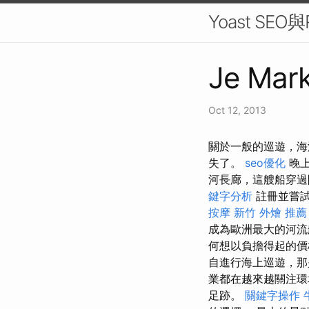
Yoast SE
Je Mark
Oct 12, 2013
關於一般的巡遊，海
失了。
seo優化
晚上
河長廊，這艘船穿過
鍵字分析
註冊並嘗試
按摩
新竹 外燴 推薦
成為歐洲最大的河流
何想以負擔得起的價
自進行海上巡遊，那
業都在越來越關注
足跡。
關鍵字操作