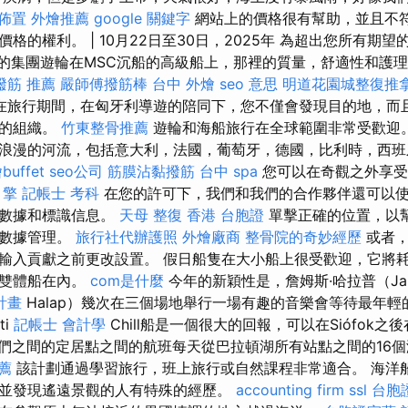
佈置
外燴推薦
google 關鍵字
網站上的價格很有幫助，並且不
格的權利。 | 10月22日至30日，2025年 為超出您所有期
e船提供的集團遊輪在MSC沉船的高級船上，那裡的質量，舒適性和
撥筋 推薦
嚴師傅撥筋棒
台中 外燴
seo 意思
明道花園城整復推
在旅行期間，在匈牙利導遊的陪同下，您不僅會發現目的地，而
整的組織。
竹東整骨推薦
遊輪和海船旅行在全球範圍非常受歡迎。
浪漫的河流，包括意大利，法國，葡萄牙，德國，比利時，西班
buffet
seo公司
筋膜沾黏撥筋
台中 spa
您可以在奇觀之外享受
引擎
記帳士 考科
在您的許可下，我們和我們的合作夥伴還可以
置數據和標識信息。
天母 整復
香港 台胞證
單擊正確的位置，以
行數據管理。
旅行社代辦護照
外燴廠商
整骨院的奇妙經歷
或者，
輸入貢獻之前更改設置。 假日船隻在大小船上很受歡迎，它將
的雙體船在內。
com是什麼
今年的新穎性是，詹姆斯·哈拉普（Ja
計畫
Halap）幾次在三個場地舉行一場有趣的音樂會等待最年
ti
記帳士 會計學
Chill船是一個很大的回報，可以在Siófok之後在Ba
們之間的定居點之間的航班每天從巴拉頓湖所有站點之間的16
薦
該計劃通過學習旅行，班上旅行或自然課程非常適合。 海洋
並發現遙遠景觀的人有特殊的經歷。
accounting firm
ssl
台胞