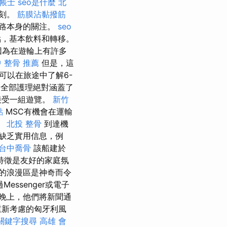
記帳士
seo是什麼
北
一刻。
筋膜沾黏撥筋
道路本身的關注。
seo
點，基本飲料和轉移。
因為在遊輪上有許多
 整骨 推薦
但是，這
可以在旅途中了解6-
的全部護理絕對涵蓋了
接受一組遊覽。
新竹
點
MSC有機會在運輸
。
北投 整骨
到達機
缺乏實用信息，例
台中喬骨
該船建於
其特徵是友好的家庭氛
的浪漫區是神奇而令
ssenger或電子
晚上，他們將新聞通
重新考慮的匈牙利風
關鍵字搜尋
高雄 會