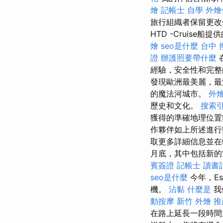
燴
記帳士 自學
外燴
旅行組織者保留更改價
HTD -Cruis
燴
seo是什麼
台中 
證
辦護照要帶什麼
經驗，安全性和完
發現歐洲最美麗，最
的魔法河城市。
外燴
歷史和文化。
搜索
獲得的準確地理位
作夥伴如上所述進
取更多詳細信息並在
月底，其中包括新
賓簽證
記帳士 讀書
seo是什麼
今年，Es
機。
沾黏
什麼是
我
動按摩
新竹 外燴 推
在路上延長一段時間