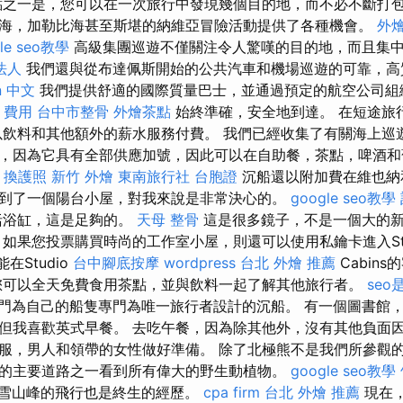
點之一是，您可以在一次旅行中發現幾個目的地，而不必不斷打
海，加勒比海甚至斯堪的納維亞冒險活動提供了各種機會。
外燴
le seo教學
高級集團巡遊不僅關注令人驚嘆的目的地，而且集
法人
我們還與從布達佩斯開始的公共汽車和機場巡遊的可靠，高
on 中文
我們提供舒適的國際質量巴士，並通過預定的航空公司組
 費用
台中市整骨
外燴茶點
始終準確，安全地到達。 在短途旅
以飲料和其他額外的薪水服務付費。 我們已經收集了有關海上巡
，因為它具有全部供應加號，因此可以在自助餐，茶點，啤酒和
換護照
新竹 外燴
東南旅行社 台胞證
沉船還以附加費在維也納
得到了一個陽台小屋，對我來說是非常決心的。
google seo教學
括浴缸，這是足夠的。
天母 整骨
這是很多鏡子，不是一個大的
 如果您投票購買時尚的工作室小屋，則還可以使用私鑰卡進入Stu
能在Studio
台中腳底按摩
wordpress
台北 外燴 推薦
Cabin
可以全天免費食用茶點，並與飲料一起了解其他旅行者。
seo
門為自己的船隻專門為唯一旅行者設計的沉船。 有一個圖書館
但我喜歡英式早餐。 去吃午餐，因為除其他外，沒有其他負面因
服，男人和領帶的女性做好準備。 除了北極熊不是我們所參觀
的主要道路之一看到所有偉大的野生動植物。
google seo教學
li雪山峰的飛行也是終生的經歷。
cpa firm
台北 外燴 推薦
現在