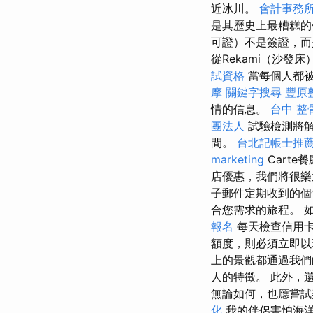
近冰川。
會計事務
是其歷史上最糟糕的
可證）不是簽證，而
從Rekami（沙
試資格
當每個人都被
摩
關鍵字搜尋
豐原
情的信息。
台中 整
團法人
試驗檢測將解
間。
台北記帳士推
marketing
Cart
店優惠，我們將很
子郵件定期收到的
合您需求的旅程。 
報名
每天檢查信用
額度，則必須立即
上的景觀都通過我
人的特徵。 此外，
無論如何，也應嘗試美
化
我的伴侶害怕海洋