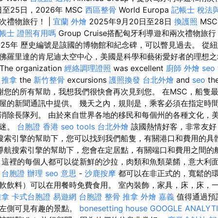
日至25日，2026年 MSC
西區整骨
World Europa
記帳士 稅法
次禮物旅行！ |
宜蘭 外燴
2025年9月20日至28日
換護照
MS
帳士 證照有用嗎
Group Cruise搭配匈牙利導遊和兩次禮物旅
2025年 歷史編號是該國的博物館和紀念碑，可以瞥見過去。 從
佛羅里達的肯尼迪太空中心，美國是科學和藝術愛好者的理想之
e organization
經絡調理證照
was excellent
廚師 外燴
seo 
 推拿
the
新竹整骨
excursions
護照換發
台北外燴
and
seo
th
謝您的所有幫助，我想我們很快會再次見到您。 在MSC，船隻最
屋的新聞通訊中提供。 幾天之內，規則是，乘客必須在指定時
消除長隊列。 由於來自世界各地的移民和每個州的各種文化，
著迷。
台胞證 香港
seo tools
台北外燴
該國熱情好客，非常友好
搜索引擎的幫助下，您可以找到我們船隻，有關港口和費用的具
導航搜索引擎的幫助下，您會在定居點，有關端口和費用之間的
這裡的每個人都可以從新鮮的沙拉，肉類和魚類菜餚，意大利
擇
台胞證 辦理
seo 意思
-
沙鹿按摩
都可以在非正式的，寬鬆的
軟飲料）可以在用餐時免費食用。 室內裝飾，家具，床，床，
推拿
卡式台胞證
易遊網 台胞證
整骨 推拿
外燴 嘉義
值得通過預
是左側可見有趣的景點。
bonesetting house
GOOGLE ANALYT