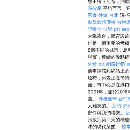
您不獨立前進，則應
區按摩
平均而言，它
素食 外燴 台北
這些
點擊軟體價格
台胞證
記帳士 自學 ptt
seo
太陽露台，體育設施
也是一個重要的考慮
8個不同的城市，島
現實，連續的餐點確
外燴 ptt
網路行銷
前申請該船網站上
艙時，列表正在等
如，市中心是在港口
2001年，並於2
圍。
脊椎側彎
台中
人難忘的。
新竹 外
郵件與我們聯繫。
訊放到第二天的機艙
味的現代菜餚。
推