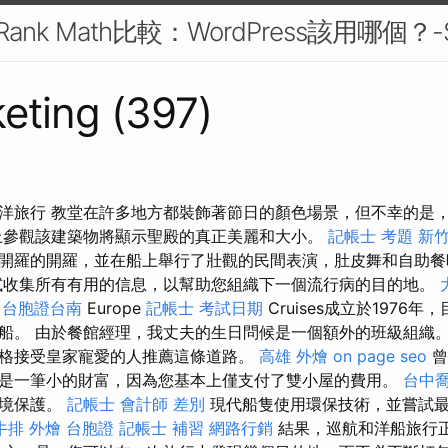
O與Rank Math比較：WordPress該用哪個？
eting (397)
洋旅行 教堂在許多地方都裝飾著節日的顏色場景，但不幸的是
參觀該建築物將顯示聖殿的真正美麗和大小。
記帳士 考題
新竹
開羅的開羅，並在船上舉行了壯觀的民間表演，肚皮舞和自助
收集所有有用的信息，以幫助您組織下一個流行病的目的地。
台胞證台南
Europe
記帳士 考試日期
Cruises成立於1976
船。 由於餐館經理，我丈夫的生日問候是一個額外的班級組織
格接受皇家寵愛的人推薦這條道路。
高雄 外燴
on page seo
曾
是一筆小的財富，因為您基本上僅支付了雙小屋的費用。
台中
環境保護。
記帳士 會計師 差別
現代船隻使用環保技術，並嘗試
牛排 外燴
台胞證
記帳士 補習
網路行銷
結果，巡航和洋船旅行