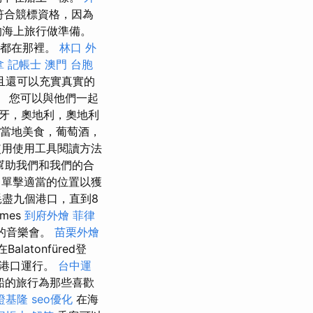
符合競標資格，因為
望的海上旅行做準備。
護理都在那裡。
林口 外
拿
記帳士
澳門 台胞
且還可以充實真實的
 您可以與他們一起
牙，奧地利，奧地利
當地美食，葡萄酒，
使用使用工具閱讀方法
幫助我們和我們的合
單擊適當的位置以獲
耗盡九個港口，直到8
mes
到府外燴
菲律
輕的音樂會。
苗栗外燴
latonfüred登
個港口運行。
台中運
船的旅行為那些喜歡
證基隆
seo優化
在海