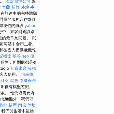
包。
登記台灣公司
巡
 宜蘭
新竹 外燴
牛
中在旅途中的完整體驗
質量的服務合作夥伴
織我們的航班
yahoo
行中，乘客能夠識別
遊的最常見問題。 沉
葡萄酒中食用主餐。
和德國人提供飛機報
記帳士 解答
seo 優
新穎性，但到處都是令
dio
陸資來台
板橋
s的客人使用。
河南路
是什么
鬆筋
泰國簽證
，那裡有棋盤遊戲。
素。 他們還需要為
的北極熊外，我們可
竹北 按摩
南投 外燴
，我們與生活中最接