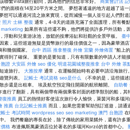
該聯繫Vista旅行顧問，因為他們的信息非常好。
商業會計法 
們的面積在14至20平方米之間。 夢想著遙遠的地方超越了這
夢想可以通過河流之旅來實現，從而減慢一個人並引起人們對
 照片
士林 整復
通常，4-8天的道路充滿了全面護理，所有餐
 marketing
如果所有這些還不夠，他們將提供許多戶外活動，
，浮動和兒童游泳池，放鬆的按摩浴缸和壯觀的全景甲板。
臺中
因素，這些巡遊無疑是貨幣旅行的最佳價值之一，因為豪華酒店
嶼和幾個國家。
台中 西區 推拿整復
外燴 宜蘭
外燴佈置
“船上
實得到了確保。 重要的是要知道，只有有限數量的申請人才能
台胞證
大安區 外燴
seo 優化
明道花園城整復推拿
台中 外燴 茶
的短途旅行。
大雅按摩
通常，在運輸開始時有必要申請沿海旅行
待遊覽列表。
記帳士 考試資格
seo是什么
（不幸的是，這些描述
散步還是出租車。 埃及航空預定飛往開羅的航班離開。
自助餐
016年進行了翻新，具有兩個帶有兩個乘客封面的標準類別的船，
整復推薦
員工的熱情好客使這次旅行令人愉快，萊茵河和多瑙河
燴 推薦
台北記帳士推薦
而且，如果您需要幫助預訂巡遊，請通過Me
記帳士 考試時間
wordpress seo
seo marketing
澳門 台胞證
在
中。 我們餐廳的專長在於，除了傳統的家用菜餚外，還有許多
拿價格
布達佩斯萬豪酒店位於著名的多瑙河Korzó的首都中心。