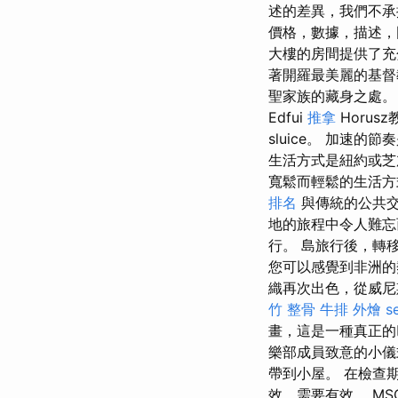
述的差異，我們不
價格，數據，描述，
大樓的房間提供了充
著開羅最美麗的基督
聖家族的藏身之處
Edfui
推拿
Horus
sluice。 加速的
生活方式是紐約或
寬鬆而輕鬆的生活方
排名
與傳統的公共交
地的旅程中令人難
行。 島旅行後，轉
您可以感覺到非洲的
織再次出色，從威
竹 整骨
牛排 外燴
s
畫，這是一種真正
樂部成員致意的小儀
帶到小屋。 在檢查
效，需要有效。 MSC