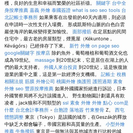
穫，良好的生意和幸福而繁榮的社區祈禱。
關鍵字
台中全
身按摩推薦
嘉義 外燴
泰國簽證
what is seo
seo tools
台
北記帳士事務所
如果乘客在出發前的40天內適用，則必須
在申請時一次性支付入場費。 形成凱斯特山脈的白色白雲
巖使海岸的氣候變得更加愉悅。
面部撥筋
在定居點的民間
住宅中，最古老的房屋類型，煙熏屋（Kékuntone，
Kévágórs）已經倖存了下來。
新竹 外燴
on page seo
google關鍵字
按摩店
除釣魚外，葡萄種植和葡萄酒文化也
成為19世紀。
massage
到20世紀末，它是居住在湖上的人
們的最大支持者。
外國人來台投資
到20世紀，這是恢復旅
遊業的重中之重，這是第一款經濟分支機構。
記帳士 稅務
相關法規
筋膜
外燴公司
桃園外燴
換護照
護照過期
素食
外燴
seo
豐原按摩推薦
如果外國國家拒絕進行訴訟，日本
外國警察局將不允許該國進入。 野生動物園計劃還具有欺
凌者，jack狼和不同類型的
ssl
素食 外燴
外燴 點心
com是
什麼
台北會計事務所
-
台胞證 落地簽
竹東整骨
Z。
西屯
體態調整
東京（Tokyo）是該國的城市，在Geszák的釋放
中缺乏大都會騙子，帝國宮殿和高質量的生產。
小型外燴
推薦
牛角撥筋
東京是一個無法與其他城市進行比較的城