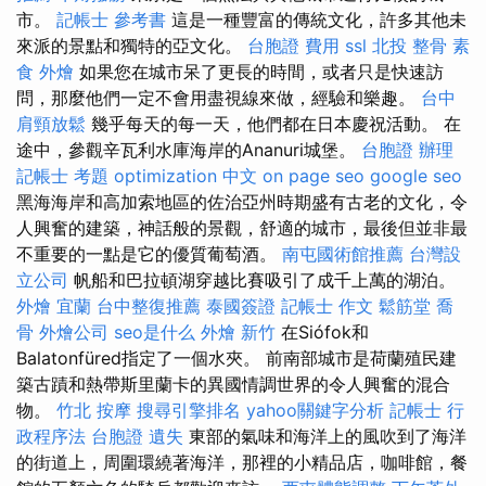
市。
記帳士 參考書
這是一種豐富的傳統文化，許多其他未
來派的景點和獨特的亞文化。
台胞證 費用
ssl
北投 整骨
素
食 外燴
如果您在城市呆了更長的時間，或者只是快速訪
問，那麼他們一定不會用盡視線來做，經驗和樂趣。
台中
肩頸放鬆
幾乎每天的每一天，他們都在日本慶祝活動。 在
途中，參觀辛瓦利水庫海岸的Ananuri城堡。
台胞證 辦理
記帳士 考題
optimization 中文
on page seo
google seo
黑海海岸和高加索地區的佐治亞州時期盛有古老的文化，令
人興奮的建築，神話般的景觀，舒適的城市，最後但並非最
不重要的一點是它的優質葡萄酒。
南屯國術館推薦
台灣設
立公司
帆船和巴拉頓湖穿越比賽吸引了成千上萬的湖泊。
外燴 宜蘭
台中整復推薦
泰國簽證
記帳士 作文
鬆筋堂
喬
骨
外燴公司
seo是什么
外燴 新竹
在Siófok和
Balatonfüred指定了一個水夾。 前南部城市是荷蘭殖民建
築古蹟和熱帶斯里蘭卡的異國情調世界的令人興奮的混合
物。
竹北 按摩
搜尋引擎排名
yahoo關鍵字分析
記帳士 行
政程序法
台胞證 遺失
東部的氣味和海洋上的風吹到了海洋
的街道上，周圍環繞著海洋，那裡的小精品店，咖啡館，餐