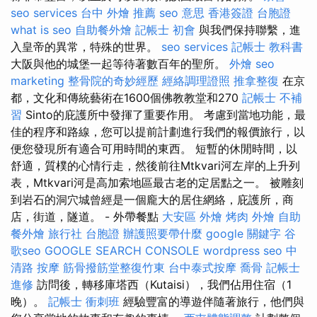
seo services
台中 外燴 推薦
seo 意思
香港簽證 台胞證
what is seo
自助餐外燴
記帳士 初會
與我們保持聯繫，進
入皇帝的異常，特殊的世界。
seo services
記帳士 教科書
大阪與他的城堡一起等待著數百年的聖所。
外燴
seo
marketing
整骨院的奇妙經歷
經絡調理證照
推拿整復
在京
都，文化和傳統藝術在1600個佛教教堂和270
記帳士 不補
習
Sinto的庇護所中發揮了重要作用。 考慮到當地功能，最
佳的程序和路線，您可以提前計劃進行我們的報價旅行，以
便您發現所有適合可用時間的東西。 短暫的休閒時間，以
舒適，質樸的心情行走，然後前往Mtkvari河左岸的上升列
表，Mtkvari河是高加索地區最古老的定居點之一。 被雕刻
到岩石的洞穴城曾經是一個龐大的居住網絡，庇護所，商
店，街道，隧道。 - 外帶餐點
大安區 外燴
烤肉 外燴
自助
餐外燴
旅行社 台胞證
辦護照要帶什麼
google 關鍵字
谷
歌seo
GOOGLE SEARCH CONSOLE
wordpress seo
中
清路 按摩
筋骨撥筋堂整復竹東
台中泰式按摩
喬骨
記帳士
進修
訪問後，轉移庫塔西（Kutaisi），我們佔用住宿（1
晚）。
記帳士 衝刺班
經驗豐富的導遊伴隨著旅行，他們與