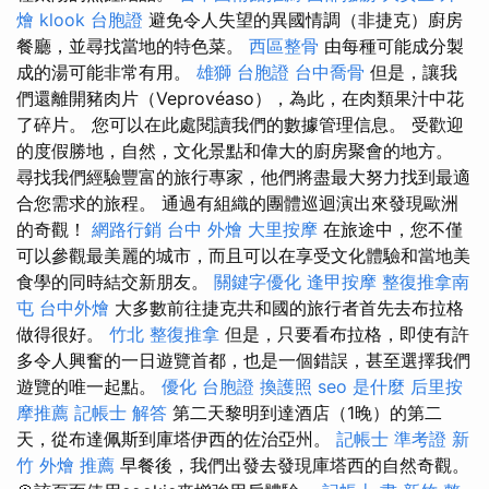
燴
klook 台胞證
避免令人失望的異國情調（非捷克）廚房
餐廳，並尋找當地的特色菜。
西區整骨
由每種可能成分製
成的湯可能非常有用。
雄獅 台胞證
台中喬骨
但是，讓我
們還離開豬肉片（Veprovéaso），為此，在肉類果汁中花
了碎片。 您可以在此處閱讀我們的數據管理信息。 受歡迎
的度假勝地，自然，文化景點和偉大的廚房聚會的地方。
尋找我們經驗豐富的旅行專家，他們將盡最大努力找到最適
合您需求的旅程。 通過有組織的團體巡迴演出來發現歐洲
的奇觀！
網路行銷
台中 外燴
大里按摩
在旅途中，您不僅
可以參觀最美麗的城市，而且可以在享受文化體驗和當地美
食學的同時結交新朋友。
關鍵字優化
逢甲按摩
整復推拿南
屯
台中外燴
大多數前往捷克共和國的旅行者首先去布拉格
做得很好。
竹北 整復推拿
但是，只要看布拉格，即使有許
多令人興奮的一日遊覽首都，也是一個錯誤，甚至選擇我們
遊覽的唯一起點。
優化
台胞證
換護照
seo 是什麼
后里按
摩推薦
記帳士 解答
第二天黎明到達酒店（1晚）的第二
天，從布達佩斯到庫塔伊西的佐治亞州。
記帳士 準考證
新
竹 外燴 推薦
早餐後，我們出發去發現庫塔西的自然奇觀。