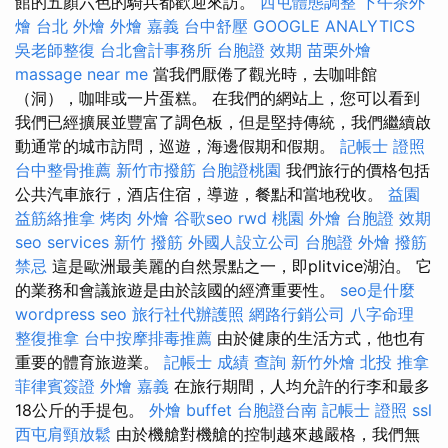
館的五顏六色的騎兵都歡迎來訪。
西屯體態調整
下午茶外
燴
台北 外燴
外燴 嘉義
台中舒壓
GOOGLE ANALYTICS
吳老師整復
台北會計事務所
台胞證 效期
苗栗外燴
massage near me
當我們厭倦了觀光時，去咖啡館
（洞），咖啡或一片蛋糕。 在我們的網站上，您可以看到
我們已經擴展並豐富了調色板，但是堅持傳統，我們繼續啟
動通常的城市訪問，巡遊，海邊假期和假期。
記帳士 證照
台中整骨推薦
新竹市撥筋
台胞證桃園
我們旅行的價格包括
公共汽車旅行，酒店住宿，導遊，餐點和當地稅收。
益園
益筋絡推拿
烤肉 外燴
谷歌seo
rwd
桃園 外燴
台胞證 效期
seo services
新竹 撥筋
外國人設立公司
台胞證
外燴
撥筋
禁忌
這是歐洲最美麗的自然景點之一，即plitvice湖泊。 它
的業務和會議旅遊是由於該國的經濟重要性。
seo是什麼
wordpress seo
旅行社代辦護照
網路行銷公司
八字命理
整復推拿
台中按摩排毒推薦
由於健康的生活方式，他也有
重要的體育旅遊業。
記帳士 成績 查詢
新竹外燴
北投 推拿
菲律賓簽證
外燴 嘉義
在旅行期間，人均允許的行李和最多
18公斤的手提包。
外燴 buffet
台胞證台南
記帳士 證照
ssl
西屯肩頸放鬆
由於機艙對機艙的控制越來越嚴格，我們無