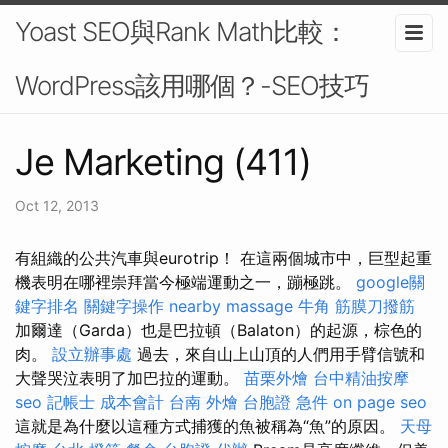
Yoast SEO與Rank Math比較：
WordPress該用哪個？-SEO技巧
Je Marketing (411)
Oct 12, 2013
有組織的公共汽車與eurotrip！ 在這兩個城市中，巨型起重
機表明在哪裡崇拜當今極端運動之一，蹦極跳。
google關
鍵字排名
關鍵字操作
nearby massage
牛角 筋膜刀撥筋
加爾達（Garda）也是巴拉頓（Balaton）的起源，棕色的
肉。
設立辦事處
過去，來自山上山頂的人們用手臂信號和
大聲哭泣表明了加巴拉的運動。
苗栗外燴
台中精油按摩
seo
記帳士 成本會計
台南 外燴
台胞證 急件
on page seo
這就是為什麼以這種方式捕獲的魚被稱為“魚”的原因。
天母