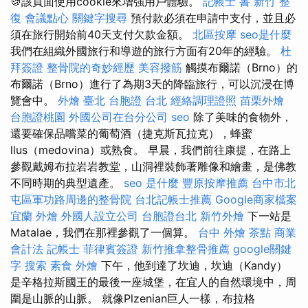
🍪該頁面使用cookie來增強用戶體驗。
記帳士 書
新竹 整
復
會議點心
關鍵字搜尋
預付款必須在申請中支付，並且必
須在旅行開始前40天支付欠款金額。
北區按摩
seo是什麼
我們在組織外國旅行和導遊的旅行方面有20年的經驗。
杜
拜簽證
整骨院的奇妙經歷
美容撥筋
觸摸布爾諾（Brno）的
布爾諾（Brno）進行了為期3天的降臨旅行，可以沉浸在博
覽會中。
外燴 臺北
台胞證 台北
經絡調理證照
苗栗外燴
台胞證桃園
外國公司在台分公司
seo
除了美味的食物外，
還要確保品嚐菜的葡萄酒（捷克斯瓦拉克），蜂蜜
llus（medovina）或熟食。 早晨，我們前往康提，在路上
參觀戴姆布拉岩岩教堂，山洞裡裝飾著雕像和繪畫，是佛教
不同時期的典型遺產。
seo 是什麼
豐原按摩推薦
台中市北
屯區軍功路周邊的整骨院
台北記帳士推薦
Google商家檔案
宜蘭 外燴
外國人設立公司
台胞證台北
新竹外燴
下一站是
Matalae，我們在那裡參觀了一個算。
台中 外燴 茶點
商業
會計法 記帳士
菲律賓簽證
新竹推拿整骨推薦
google關鍵
字
搜索
素食 外燴
下午，他到達了坎迪，坎迪（Kandy）
是辛格拉斯國王的最後一座城堡，在宜人的自然環境中，周
圍是山脈的山脈。 就像Plzenian巨人一樣，布拉格