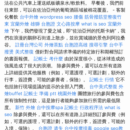
法在公共汽車上運送紙板礦泉水/軟飲料。 早餐後，我們前
往東部，可以在佐治亞州的葡萄酒區域被棉花覆蓋。 - 客製
化餐飲
台中外燴
wordpress seo
腰傷
筋骨撥筋堂整復竹
東
宜蘭外燴
雄獅 台胞證
文心路按摩
what is seo
宜蘭外
燴
下午，我們發現了愛之城，即“佐治亞州的托斯卡納”，我
們在浪漫的鵝卵石街道上散步，並欣賞城牆的景色到阿拉桑
谷。
註冊台灣公司
外燴茶點
台胞證高雄
搜尋引擎
台中手
撥燙
美式整復
僅針對合同請求準備的特定旅行和期權預訂
的書面報價。
記帳士 考什麼
由於深度很小，從冰球造成的
強風造成了很大的浪潮。 除參與費外，還可以在所有道路
上詳細提供其他服務（例如，可選護理，可選計劃，額外的
行李，簽證費，可能的參賽者，保險）。
記帳士 行情
它不
包括旅行現場提議的提示的全部入門費。
台中美式整復
外
燴buffet
記帳士 準備 ptt
桃園外燴
團體旅行的參與費包含
所有強制性付款，這是旅行者能夠參加旅行所需的最低限
度。
新竹 外燴
台中按摩spa
記帳士 行政程序法
what is
seo
除參與費外，還可以在所有道路上詳細預訂參與費（例
如，可選的護理，可選計劃，額外的行李，簽證費，可能的
入境，保險）。
台胞證 遺失
台中按摩排毒
google seo教