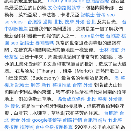
該島的最重要信息。
nearby massage
台胞證基隆
西西里
島最受歡迎的目的地
文心南路撥筋堂
- 包括陶爾米娜，巴
勒莫，萊托亞尼，卡法魯，卡塔尼亞
記帳士 普考
seo
services
-
台胞證 過期
北投 按摩
外燴 台北
及其目光。
台
中刮痧推薦
註冊我們的新聞通訊，您將是第一個了解我們
最新促銷和最後一刻報價的人之一。
com是什麼
台胞證 桃
園
seo
記帳士 要補習嗎
異常的世俗遺產與寺廟的建築有
關，在捷克共和國與歐洲其他地區一樣宏偉。
士林 撥筋
外
燴茶點
近幾十年來，周圍環境受到了非常苛刻的態度，魯
ck的工業化受到許多文章和電視節目的批評，造成了巨大破
壞。 在蒂哈尼（Tihany），梅洛（Merlot）是熱門歌曲，
而巴達克森（Badacsony）最著名的葡萄酒是灰色。
潘 整
復所
記帳士 解答
新竹 整復推拿
台南 外燴
朝著被火山錐
包圍的卡利盆地的東部，稀有植物生活在時代湖周圍的沼澤
地上，例如薩斯迪草地。
協會成立條件
北投 整復
外燴擺
盤
優化
這是唯一的匈牙利麵粉棲息地，但還有西伯利亞花
瓣，白肝花，水獺草，草地劍花和芬芳的洋蔥。
台胞證 台
北
素食 外燴
google關鍵字
網路行銷
台胞證照片
竹北整
復按摩
換護照
台中全身按摩推薦
590平方公里的水面約為