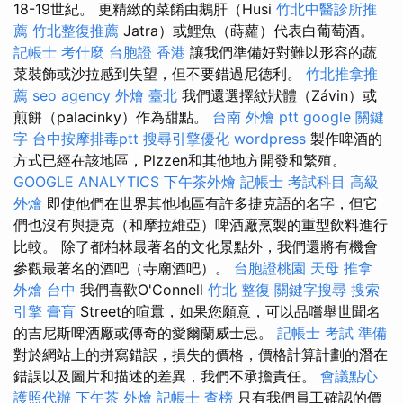
18-19世紀。 更精緻的菜餚由鵝肝（Husi
竹北中醫診所推
薦
竹北整復推薦
Jatra）或鯉魚（蒔蘿）代表白葡萄酒。
記帳士 考什麼
台胞證 香港
讓我們準備好對難以形容的蔬
菜裝飾或沙拉感到失望，但不要錯過尼德利。
竹北推拿推
薦
seo agency
外燴 臺北
我們還選擇紋狀體（Závin）或
煎餅（palacinky）作為甜點。
台南 外燴 ptt
google 關鍵
字
台中按摩排毒ptt
搜尋引擎優化
wordpress
製作啤酒的
方式已經在該地區，Plzzen和其他地方開發和繁殖。
GOOGLE ANALYTICS
下午茶外燴
記帳士 考試科目
高級
外燴
即使他們在世界其他地區有許多捷克語的名字，但它
們也沒有與捷克（和摩拉維亞）啤酒廠烹製的重型飲料進行
比較。 除了都柏林最著名的文化景點外，我們還將有機會
參觀最著名的酒吧（寺廟酒吧）。
台胞證桃園
天母 推拿
外燴 台中
我們喜歡O'Connell
竹北 整復
關鍵字搜尋
搜索
引擎
膏肓
Street的喧囂，如果您願意，可以品嚐舉世聞名
的吉尼斯啤酒廠或傳奇的愛爾蘭威士忌。
記帳士 考試 準備
對於網站上的拼寫錯誤，損失的價格，價格計算計劃的潛在
錯誤以及圖片和描述的差異，我們不承擔責任。
會議點心
護照代辦
下午茶 外燴
記帳士 查榜
只有我們員工確認的價