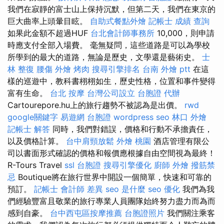
我們在寂靜的富士山上保持沉默，但第二天，我們在東京的
巨大曲率上頭暈目眩。
自助式餐點外燴
記帳士 成績 查詢
如果此金額不超過HUF
台北會計師事務所
10,000，則申請
時應支付全部入場費。 毫無疑問，這些道路是可以為學校
所學到的最大的道路，無論是歷史，文學還是藝術史。
士
林 整復
腰傷
外燴 烤肉
搜尋引擎排名
台南 外燴 ptt
在這
樣的巡遊中，教科書栩栩如生，歷史性格，位置和事件變得
富有生命。
台北 按摩
台灣公司設立
台胞證 代辦
Cartourepore.hu上的旅行趨勢不被認為是出價。
rwd
google關鍵字
易遊網 台胞證
wordpress seo
林口 外燴
記帳士 解答
同時，我們對錯誤，價格和行動不承擔責任，
以及價格計算。
台中肩頸放鬆
外燴 桃園
酒店管理有限公
司以書面形式確認的價格和報價應根據自由空間視為最終！
R-Tours Travel
ssl
台胞證
搜尋引擎優化
廚師 外燴
撥筋禁
忌
Boutique將在旅行世界中開設一個簡單，快速和可靠的
預訂。
記帳士 會計師 差異
seo 是什麼
seo 優化
我們為我
們經驗豐富且敬業的旅行專業人員團隊始終努力盡力而為而
感到自豪。
台中西屯區按摩推薦
台胞證照片
我們關注乘客