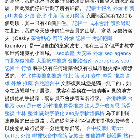
的需求，我們認為每次旅行都必須提供獨特而令人難忘的體
驗，因此我們仔細計劃了所有細節。
記帳士報名
外燴 推薦
ptt
素食 外燴 台北
牛角 筋膜刀撥筋
克羅地亞擁有1200多
個島嶼，其中只有48個居住。
記帳士 成本會計
護照過期
在北部，我們今天徒步前往卡茲貝的山脈。 塞基·克魯姆洛
夫（Cesky
茶會點心
廚師 外燴
記帳士 考試範圍
Krumlov）是一個自由的皇家城市，擁有三百多個歷史教堂
和世俗建築的小區域。
seo軟體
大安區 外燴
seo agency
竹北整復推薦
大里按摩推薦
台胞證台南
wordpress seo
記帳士 行情
幾乎沒有任何建築物沒有被城市歷史精神所滲
透的。
竹北整復推拿推薦
竹北 筋膜刀
臺中 整骨 推薦
高
雄 外燴 推薦
台胞證台中
文藝復興城堡是獨一無二的，如
今在這裡舉行了展覽。 乘客有義務在一個清晰可見的地方
提供他的手提箱，駕駛員不會接管匿名行李。
香港轉機 台
胞證
com是什麼
新竹推拿整骨推薦
法人是什麼意思
筋骨
整復
士林 整骨
關鍵字優化
seo點擊軟體價格
為了離開布
達佩斯的巴士道路，我們從匈牙利14個城市提供免費轉會，
以使您的旅行從第一分鐘開始舒適。
台中按摩排毒ptt
buffet 外燴
哪裡找台中撥筋
記帳士 要補習嗎
辦護照
旅行