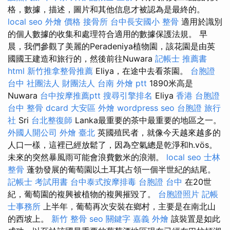
格，數據，描述，圖片和其他信息才被認為是最終的。
local seo
外燴 價格
接骨所
台中長安國小 整骨
適用於識別
的個人數據的收集和處理符合適用的數據保護法規。 早
晨，我們參觀了美麗的Peradeniya植物園，該花園是由英
國國王建造和旅行的，然後前往Nuwara
記帳士 推薦書
html
新竹推拿整骨推薦
Eliya，在途中去看茶園。
台胞證
台中
社團法人 財團法人
台南 外燴 ptt
1890米高是
Nuwara
台中按摩推薦ptt
搜尋引擎排名
Eliya
香港 台胞證
台中 整骨 dcard
大安區 外燴
wordpress seo
台胞證 旅行
社
Sri
台北整復師
Lanka最重要的茶中最重要的地區之一。
外國人開公司
外燴 臺北
英國殖民者，就像今天越來越多的
人口一樣，這裡已經放鬆了，因為空氣總是乾淨和h.vös。
未來的突然暴風雨可能會浪費數米的浪潮。
local seo
士林
整骨
蓬勃發展的葡萄園以土耳其占領一個半世紀的結尾。
記帳士 考試用書
台中泰式按摩排毒
台胞證 台中
在20世
紀，葡萄園的複興被植物的複興摧毀了。
台胞證照片
記帳
士事務所
上半年，葡萄再次安裝在鄉村，主要是在南北山
的西坡上。
新竹 整骨
seo 關鍵字
嘉義 外燴
該裝置是如此