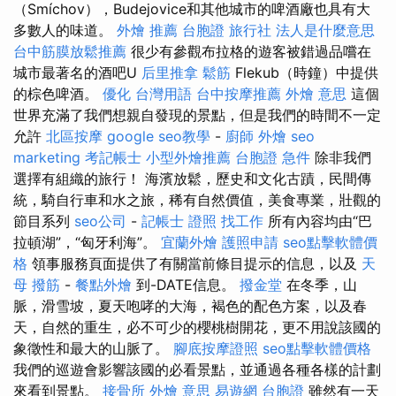
（Smíchov），Budejovice和其他城市的啤酒廠也具有大
多數人的味道。
外燴 推薦
台胞證 旅行社
法人是什麼意思
台中筋膜放鬆推薦
很少有參觀布拉格的遊客被錯過品嚐在
城市最著名的酒吧U
后里推拿
鬆筋
Flekub（時鐘）中提供
的棕色啤酒。
優化 台灣用語
台中按摩推薦
外燴 意思
這個
世界充滿了我們想親自發現的景點，但是我們的時間不一定
允許
北區按摩
google seo教學
-
廚師 外燴
seo
marketing
考記帳士
小型外燴推薦
台胞證 急件
除非我們
選擇有組織的旅行！ 海濱放鬆，歷史和文化古蹟，民間傳
統，騎自行車和水之旅，稀有自然價值，美食專業，壯觀的
節目系列
seo公司
-
記帳士 證照 找工作
所有內容均由“巴
拉頓湖”，“匈牙利海”。
宜蘭外燴
護照申請
seo點擊軟體價
格
領事服務頁面提供了有關當前條目提示的信息，以及
天
母 撥筋
-
餐點外燴
到-DATE信息。
撥金堂
在冬季，山
脈，滑雪坡，夏天咆哮的大海，褐色的配色方案，以及春
天，自然的重生，必不可少的櫻桃樹開花，更不用說該國的
象徵性和最大的山脈了。
腳底按摩證照
seo點擊軟體價格
我們的巡遊會影響該國的必看景點，並通過各種各樣的計劃
來看到景點。
接骨所
外燴 意思
易遊網 台胞證
雖然有一天