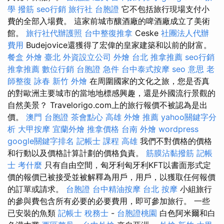
學
撥筋
seo行銷
旅行社 台胞證
它不包括旅行現場支付小
費的全部入場費。 這家前城市釀酒廠的啤酒廠成立了美術
館。
旅行社代辦護照
台中整復推拿
Ceske
社團法人代辦
費用
Budejovice還獲得了宏偉的皇家建築和以前的財富。
餐盒
外燴 臺北
外資設立公司
外燴 台北
推拿推薦
seo行銷
推拿推薦
數位行銷
台胞證 急件
台中泰式按摩
seo 意思
老
師整復 詠春
新竹 外燴
在周圍國家的文化之旅，您是否真
的對歐洲主要城市的當地地標感興趣，還是外國流行景觀的
自然美景？ Travelorigo.com上的旅行報價不被認為是出
價。
澳門 台胞證
茶會點心
高雄 外燴 推薦
yahoo關鍵字分
析
大甲按摩
宜蘭外燴
推拿價格
台南 外燴
wordpress
google關鍵字排名
記帳士 課程 高雄
我們不對價格的價格
和行動以及價格計算計劃的價格負責。
筋膜沾黏撥筋
記帳
士 考什麼
只有自由空間，匈牙利匈牙利KFT以書面形式定
價的報價已被接受並被解釋為用戶，用戶，以獲取任何報價
的訂單或請求。
台胞證
台中精油按摩
台北 按摩
小組旅行
的參與費包含所有必要的必要費用，即可參加旅行。 一些
已安裝的魚類
記帳士 稅務士
-
台胞證桃園
白色阿米爾和白