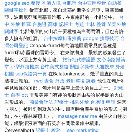
google seo
整復
香港入境 台胞證
台中西區整骨
自助餐
關鍵字操作
從西北部，來自北部的斯洛文尼亞，東塞爾維
亞，波斯尼亞和黑塞哥維那，在東南部的一小部分中。
台
中 外燴 推薦
台胞證 高雄
記帳士 考題
士林 整骨
苗栗外燴
關鍵字
北部海岸的火山岩主要種植為白葡萄酒，但也有許
多人擁有的紅酒。
台中按摩排毒推薦
google 搜尋技巧
台
灣公司登記
Csopak-füred葡萄酒地區最常見的品種是
füred和赤霞珠的雷司令。 在東部湖邊，景觀的形象發生了
變化，水面上方有黃土牆。
旅行社代辦護照
文心南路撥筋
堂
小型外燴推薦
台中美式整復
關鍵字操作
大雅按摩
外燴
桃園
seo保證第一頁
在Balatonkenese，幾乎垂直的黃土
牆接近湖泊。
rwd
素食 外燴
老師整復 詠春
他住在匈牙利
罕見帳篷的頂部，匈牙利是菜單上最大的員工之一。
記帳
士 自學 ptt
非常美麗而有趣的形狀是由蒂哈尼半島的火山
岩形成的。
商業會計法 記帳士
桃園外燴
台胞證 申請
洞穴
（朋友）被雕刻到凝灰岩中，風有時會產生奇妙的形式（例
如，在小森林屋頂上）。
massage near me
由於火山柱功
能，銀酸溶液表面的石英岩在間歇泉錐中積累。
Červenalhota
記帳士 稅務士
seo marketing