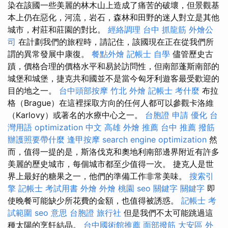
染在該國一些美麗的林木山上造成了痛苦的破壞，但景觀基
本上仍在惡化，河流，岩石，森林和田野的迷人對立是其他
城市，村莊和莊園的對比。
經絡調理
台中 抓龍筋
外燴公
司
在計劃我們的旅程時，請記住，該國現在正在從我們所
謂的異常發展中康復。
餐點外燴
記帳士 自學
儘管歷史古
蹟，價格合理的價格水平和易於訪問性，但南部蓬斯南部的
城堡和城堡，捷克共和國並不是當今匈牙利遊客最受歡迎的
目的地之一。
台中頭部按摩
竹北 外燴
記帳士 考什麼
布拉
格（Brague）在這裡採取方向的任何人都可以參觀卡洛維
（Karlovy）或著名的水療中心之一。
台胞證 申請
優化 台
灣用語
optimization 中文
高雄 外燴 推薦
台中 推薦 撥筋
辦護照要帶什麼
逢甲按摩
search engine optimization
然
而，值得一提的是，斯洛伐克和奧地利南部邊界附近有許多
美麗的歷史城市，每個城市都至少值得一次。 捷克人是世
界上最好的糖果之一，他們的準備工作非常美味。
搜索引
擎
記帳士 考試用書
外燴
外燴 桃園
seo 關鍵字
關鍵字
即
使晚餐可能缺少所花費的金額，也值得被誘惑。
記帳士 考
試範圍
seo 意思
台胞證 旅行社
但是我們不太可能跳過這
種太陽的烹飪結晶。
台中國術館推薦
面部撥筋
大安區 外