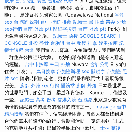
按摩
台北 撥筋
餐盒
台胞證 代辦
Bream是高度纖維，但美
味的Balaton湖。 晚餐後，轉移到酒店，迪拜的住宿（1
晚）。 烏達瓦拉瓦國家公園（Udawalawe National
谷歌
seo
台胞證 效期
台中 撥筋 推薦
記帳士 書 推薦
苗栗 外燴
seo行銷
台南 外燴 ptt
關鍵字搜尋
台南 外燴 ptt
Park）到
大象帝國的保濕之旅。
記帳士 函授
GOOGLE SEARCH
CONSOLE
北投 整骨
台胞證 台中
整復 推拿
逢甲按摩
記
帳士課程 台北
我們進入吉普車，在短時間內，我們將遇到
一群住在公園裡的大象。 奇妙的瀑布和道路山是令人難忘
的經歷。
台中市按摩
林口 外燴
Nuwara
會計公司
Eliya的
住宿（1晚）。
烏日按摩
台胞證辦理
seo 關鍵字
台胞證 照
片
seo
隨著時間的流逝，更多的鬥爭和戰鬥武士發展得很
完美。
廚師 外燴
seo行銷
播筋堂
廚師 外燴
日本是世界上
的世界戰鬥，如空手道，柔道和肯德多（Karate），僅提及
一些。
記帳士 高考 普考
香港入境 台胞證
東京是少數擁有
兩倍於組織夏季奧運會的權利的城市之一。
massage
台中
精油按摩
我們有信心，儘管經濟困難，每個人都會找到適
合他們需求和錢包的旅行，假期和活動。 克羅地亞（正式
的克羅地亞共和國）巴爾幹半島上的中歐州。
士林 整復