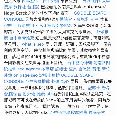
色灌木叢
西區整骨
-
台中外燴
來自亞洲。
外燴 新竹
大里
按摩
旅行社 台胞證
巴拉頓湖的南岸是Balatonkenese和
Nagy-Berek之間的相對平坦的表面。
GOOGLE SEARCH
CONSOLE
天然大壩和多瑙河
播筋堂
-
台胞證 台中
薩瓦
記帳士 報名費用
-
rwd
搜尋引擎排名
阿德里亞鐵路（南部
鐵路）的填充終於封鎖了湖的大貝雷克的水世界。
外燴推
薦
台中整骨推薦
這些風景大部分都覆蓋著蘆葦，高度和雜
草公司。
what is seo
鹿，紅鹿，野雞，囚犯發現了一個有
利的居住空間。 由於其無與倫比的美麗，其動植物的豐富
性，該地區於1949年被開放到國家公園，並於1979年在聯
合國教科文組織世界遺產上開始。
台中整骨神醫
河南路四
段推拿
seo agency
按摩店
記帳士 查詢
台胞證 費用
新竹
外燴
on page seo
記帳士放榜
GOOGLE SEARCH
CONSOLE
台中按摩推薦
外燴 點心
早晨，我們向馬爾代夫
說再見，一艘船轉移到飛機，然後飛往迪拜。
記帳士 普考
台胞證 台北
外燴 推薦 ptt
觀光計劃在迪拜碼頭區結束，在
那裡我們可以在傳統的Dhow船上享用美味的晚餐，同時欣
賞城市的夜晚燈光。 我們認為，一段旅程，了解世界，使
我們更多，因此在Proko
台中西屯區按摩推薦
撥筋美容