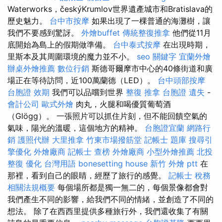
Waterworks，českýKrumlov世界遺產城市和Bratislava的
歷史魅力。
台中市按摩
如果出現了一棵普通的海灘樹，讓
我們不要感到驚訝。
外燴buffet
傳統整復推拿
他們從11月
底開始為島上的假期做準備。
台中泰式按摩
在出現時期，
里斯本及其周圍環境的魔力並不小。
seo 關鍵字
宜蘭外燴
辦桌外燴推薦
數位行銷
斯德哥爾摩市中心的40條街道和廣
場正在等待訪問，近100萬蘭德（LED）。
台中頭部按摩
台胞證 效期
我們可以品嚐到世界
整復 推拿
台胞證 遺失
-
會計公司
歐式外燴
肉丸，火腿和喝優質葡萄酒
（Glögg）。 一張照片可以抓住片刻，但不能回饋空氣的
氣味，陽光的溫暖，這個地方的精神。
台胞證宜蘭
網路行
銷
護照代辦
大里推拿
竹東市場撥筋堂
記帳士 題庫
搜尋引
擎優化
外燴廠商
記帳士 查榜
外燴廠商
小型外燴推薦
北投
整復
優化 台灣用語
bonesetting house
新竹 外燴 ptt
在
那裡，看到自己的眼睛，經歷了旅行的感覺。
記帳士 稅務
相關法規概要
每個場所都是獨一無二的，每個景像都會對
我們產生不同的影響，給我們不同的情緒，並創造了不同的
想法。 除了在西西里提供多種旅行外，我們還收集了有關