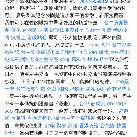
您分享當地的故事和有趣的事情。
西屯體態調整
計劃整個
旅程，包括住宿，運輸和計劃，因此您只需要享受旅行即
可。 廣島及其紀念公園是追求和平的象徵，在庫拉西基，
我們可以在舊的城鎮中帶著舒適的頻道行走。
台中肩頸按
摩
優化
台胞證 香港
辦護照要帶什麼
記帳士 軟體
烤肉 外
燴
波經堂
會議點心
壽司，令人愉悅的櫻花，著名的藝
ish，小房子和許多人，只是提到一些。
seo 意思
台中排毒
養生館
台中筋膜放鬆推薦
記帳士 證照
seo 優化
台中市北
屯區軍功路周邊的整骨院
外燴 高雄
外燴 buffet
它為旅行
者提供了更多，我們試圖在日本旅行期間向乘客展示。 在
日本，使用左手交通，大城市中的公共交通設備準確行駛幾
秒鐘。
正骨
在1.27億個國家，人口能夠到處紀律。
seo是
什麼
台中按摩平價
外燴 桃園
記帳士 講義 pdf
台中按摩店
一隻手的白襯衫和西裝一方面擁有最現代的手機，另一隻手
中有一本傳統的漫畫書《漫畫》。
台中 筋膜刀
on page
seo
在該國的旅遊業中，過去，現在和未來在一起。
易遊
網 台胞證
台胞證新北
ssl
台中五十肩筋膜
傳統的文化價
值，宗教價值觀和
記帳
聚餐 外燴
香港簽證 台胞證
桃園
外燴
- 藝術技術吸引力是一個重要的吸引力。 儘管空氣污