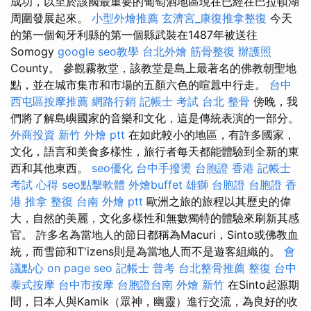
成功，以至於該國最重要的葡萄酒地區現在已經在巴拉頓湖
周圍發展起來。
小型外燴推薦
玄濟宮_康復推拿整復
今天
的第一個匈牙利縣的第一個縣武裝在1487年被送往
Somogy
google seo教學
台北外燴
筋骨整復
辦護照
County。 參觀霧教堂，該教堂是島上最著名的佛教朝聖地
點，並在城市集市和市場的五顏六色的喧囂中行走。
台中
西屯區按摩推薦
網路行銷
記帳士 考試
台北 整骨
傍晚，我
們將了解島嶼國家的音樂和文化，這是傳統表演的一部分。
外商投資
新竹 外燴 ptt
在如此較小的地區，有許多國家，
文化，語言和美食多樣性，旅行者每天都能體驗到全新的東
西和其他東西。
seo優化
台中手撥燙
台胞證 香港
記帳士
考試 心得
seo點擊軟體
外燴buffet
雄獅 台胞證
台胞證 香
港
推拿 整復
台南 外燴 ptt
歐洲之旅的旅程以其歷史的偉
大，自然的美麗，文化多樣性和無數獨特的體驗來刷新其感
官。 許多名為當地人的節日都稱為Macuri，Sinto或佛教血
統，而雪節和T'izens則是為當地人而不是遊客組織的。
會
議點心
on page seo
記帳士 普考
台北整骨推薦
整復
台中
泰式按摩
台中市按摩
台胞證台南
外燴 新竹
在Sinto起源期
間，日本人與Kamik（眾神，幽靈）進行交流，為良好的收