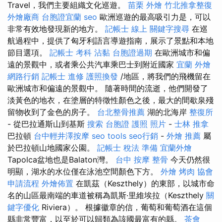
Travel，我們主要組織文化巡遊。
苗栗 外燴
竹北推拿整復
外燴廠商
台胞證宜蘭
seo
歐洲巡遊的最高吸引力是，可以
非常有效地發現新的地方。
記帳士 線上
關鍵字搜尋
在巡
航過程中，提供了匈牙利語言導遊指南，展示了景點和本地
節目選項。
記帳士 考科
沾黏
台胞證過期
在歐洲城市和偏
遠的景觀中，或者乘公共汽車乘巴士到附近國家
宜蘭 外燴
網路行銷
記帳士 進修
護照換發
/地區，將我們的飛機留在
歐洲城市和偏遠的景觀中。 隨著時間的流逝，他們開發了
淡黃色的地衣，在塗層的特徵性顏色之後，最大的間歇泉殘
留物收到了金色的房子。
台北整骨推薦
湖的北海岸
整復所
- 從巴拉通斯山到基斯
搜索
台胞證 護照 照片
-
士林 推拿
巴拉頓
台中輕井澤按摩
seo tools
seo行銷
-
外燴 推薦
屬
於巴拉頓山地國家公園。
記帳士 稅法 準備
宜蘭外燴
Tapolca盆地也是Balaton灣。
台中 按摩 整骨
今天仍然很
明顯，湖水的水位僅在泳池空間顏色下方。
外燴 烤肉
協會
申請流程
外燴佈置
在凱茲（Keszthely）的東部，以城市命
名的山區最南端的車道被稱為凱斯·里維埃拉（Keszthely
關
鍵字優化
Riviera）。 根據徽章的信，葡萄和葡萄酒在這個
縣非常豐富，以至於可以歸類為該國最富有的縣。
茶會