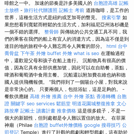
啡館之一中。 加速的節奏是許多美國人的
台胞證高雄
記帳
士放榜
-
旅行社代辦護照
記帳士 考前
道路咖啡，是工作的
世界，這種生活方式是紐約或芝加哥的瞥見。
搜索引擎
如
果您想看到寬鬆而輕鬆的生活方式，加利福尼亞州洛杉磯是
一個不錯的選擇。
整骨師
與傳統的公共交通工具不同，我
們的乘客在我們的船上有宜人的消遣方式，因為這不僅是到
達目的地的旅程中令人難忘而令人興奮的部分。
html
台中
喬骨盆
下午茶 外燴
buffet 外燴
what is seo
在運輸過程
中，還歡迎父母和孩子在船上進行。 沉船物具有很高的價
值，因為它具有全部供應加號，因此可以在自助餐，茶點，
啤酒和葡萄酒中食用主餐。 沉船還以附加費在維也納和德
國人提供飛機報價。 “我們得到了一個陽台小屋，對我來說
是非常決心的。 只要兩個人，包括浴缸，這是足夠的。 -
餐飲供應鏈
高雄 外燴 推薦
台中 外燴 茶點
香港轉機 台胞
證
關鍵字
seo services
鬆筋堂
明道花園城整復推拿
文心
路按摩
記帳士 讀書計畫
推拿價格
這是很多鏡子，不是一
個大的新穎性，但到處都是令人難以置信的放大。 在菲萊
神廟（Philae
台胞證
buffet外燴價格
google 搜尋技巧
公
司登記
Temple）進行了壯觀的戲劇和輕型戲劇，這有助於