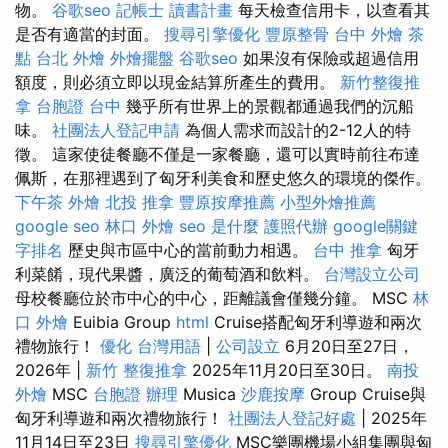
物。
谷歌seo
記帳士 讀書計畫
每天檢查信用卡，以查看其
是否有適當的封面。
搜尋引擎優化
豐原整骨
台中 外燴 茶
點
台北 外燴
外燴擺盤
谷歌seo
如果沒有保險或超過信用
額度，則必須立即以現金結算所產生的費用。
新竹整復推
拿
台胞證 台中
幾乎所有世界上的景觀都通過我們的沉船
味。
社團法人登記申請
為個人需求而設計的2-12人的特
徵。 這家使徒餐廳不僅是一家餐廳，還可以實時前往布達
佩斯，在那裡遇到了匈牙利美食和歷史悠久的環境的傑作。
下午茶 外燴
北投 推拿
豐原按摩推薦
小型外燴推薦
google seo
林口 外燴
seo 是什麼
護照代辦
google關鍵
字排名
歷史與市區中心的當前動力相遇。
台中 推拿
匈牙
利菜餚，現代果醬，廣泛的葡萄酒和飲料。
台灣設立公司
母校餐廳位於市中心的中心，距離議會僅幾分鐘。 MSC
林
口 外燴
Euibia Group
html
Cruise搭配匈牙利導遊和兩次
禮物旅行！
優化 台灣用語
|
公司設立
6月20日至27日，
2026年 |
新竹 整復推拿
2025年11月20日至30日。
南投
外燴
MSC
台胞證 辦理
Musica
沙鹿按摩
Group Cruise與
匈牙利導遊和兩次禮物旅行！
社團法人登記好處
| 2025年
11月14日至23日
搜尋引擎優化
MSC樂團機場小組集團與匈