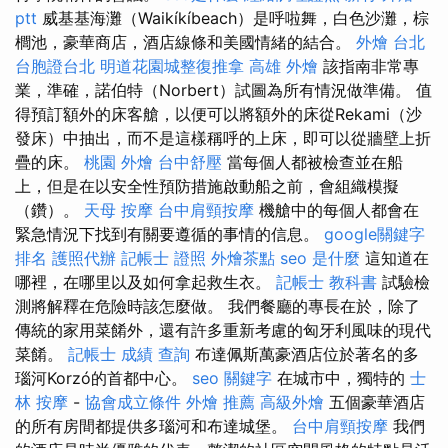
ptt
威基基海灘（Waikíkíbeach）是呼啦舞，白色沙灘，棕
櫚池，豪華商店，酒店線條和美國情緒的結合。
外燴 台北
台胞證台北
明道花園城整復推拿
高雄 外燴
該指南非常專
業，準確，諾伯特（Norbert）試圖為所有情況做準備。 值
得預訂額外的床客艙，以便可以將額外的床從Rekami（沙
發床）中抽出，而不是這樣稱呼的上床，即可以從牆壁上折
疊的床。
桃園 外燴
台中舒壓
當每個人都被檢查並在船
上，但是在以安全性預防措施啟動船之前，會組織模擬
（鑽）。
天母 按摩
台中肩頸按摩
機艙中的每個人都會在
緊急情況下找到有關要遵循的事情的信息。
google關鍵字
排名
護照代辦
記帳士 證照
外燴茶點
seo 是什麼
這知道在
哪裡，在哪里以及如何拿起救生衣。
記帳士 教科書
試驗檢
測將解釋在危險時該怎麼做。 我們餐廳的專長在於，除了
傳統的家用菜餚外，還有許多重新考慮的匈牙利風味的現代
菜餚。
記帳士 成績 查詢
布達佩斯萬豪酒店位於著名的多
瑙河Korzó的首都中心。
seo 關鍵字
在城市中，獨特的
士
林 按摩
-
協會成立條件
外燴 推薦
高級外燴
五個豪華酒店
的所有房間都提供多瑙河和布達城堡。
台中肩頸按摩
我們