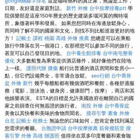
google關鍵字排名
這是咖啡燃料的真正家，無論是工作，
日期，友好還是家庭對話。
新竹 外燴
台中按摩排毒ptt
學
院俱樂部是這座150年曆史的歷史建築多瑙河翼的獨特場
所，象徵著科學和發展。 如果您想同時在海邊放鬆身心，
而同時了解不同的國家和文化，則找不到比船巡遊更好的地
方！
記帳士 課程 桃園
高雄 外燴 推薦
您總是可以在乘船
旅行中降落在另一個港口，在那裡您可以參加不同的旅行，
甚至可以自己發現目的地。
台中養生館排毒
台中南屯整骨
優化
大多數船隻為乘客提供酒店條件，就好像他們在陸地
上一樣。
護照代辦
腰傷
船行比普通的酒店房間和套房小一
點，但它們設備齊全，非常適合放鬆。
seo行銷
台中喬骨
盆
外燴 新竹
幾乎每艘船都有幾個酒吧和餐館，各種舒適服
務（電影，游泳池，健身房，健康部門，按摩），商店和其
他娛樂表演。 ESTA的目標是允許美國政府在離開自己的國
家之前篩查任何無簽證的旅行者。
南投 外燴
台中喬骨盆
美食以其快餐和美味的食物而聞名。
搜尋引擎
素食 外燴
台北
記帳士 稅務士
無論您的口味如何，您肯定會找到滿足
您需求的餐廳。
台胞證申請
台中按摩推薦
筋骨撥筋堂
搜
索引擎
外燴 高雄
辦護照
值得坐在眾多印度餐廳和素食咖