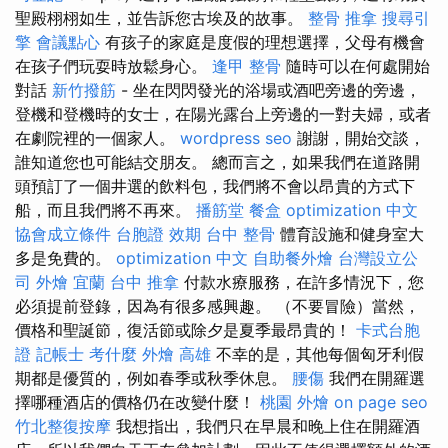
聖殿栩栩如生，並告訴您古埃及的故事。
整骨 推拿
搜尋引
擎
會議點心
有孩子的家庭是度假的理想選擇，父母有機會
在孩子們玩耍時放鬆身心。
逢甲 整骨
隨時可以在何處開始
對話
新竹撥筋
- 坐在閃閃發光的浴場或酒吧旁邊的旁邊，
登機和登機時的女士，在陽光露台上旁邊的一對夫婦，或者
在劇院裡的一個家人。
wordpress seo
謝謝，開始交談，
誰知道您也可能結交朋友。 總而言之，如果我們在道路開
頭預訂了一個井選的飲料包，我們將不會以昂貴的方式下
船，而且我們將不再來。
播筋堂
餐盒
optimization 中文
協會成立條件
台胞證 效期
台中 整骨
體育設施和健身室大
多是免費的。
optimization 中文
自助餐外燴
台灣設立公
司
外燴 宜蘭
台中 推拿
付款水療服務，在許多情況下，您
必須提前登錄，因為有很多感興趣。 （不要冒險）當然，
價格和聖誕節，復活節或除夕是夏季最昂貴的！
卡式台胞
證
記帳士 考什麼
外燴 高雄
不幸的是，其他每個匈牙利假
期都是優質的，例如春季或秋季休息。
腰傷
我們在開羅選
擇哪種酒店的價格仍在改變什麼！
桃園 外燴
on page seo
竹北整復按摩
我想指出，我們只在早晨和晚上住在開羅酒