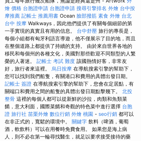
員工每年旅行幾次船隊，無論是經典還是州 - Artwork
外
燴 價格
台胞證申請
台胞證申請
搜尋引擎排名
外燴
台中按
摩推薦
記帳士 推薦用書
Ocean
臉部撥筋
素食 外燴 台北
台中 按摩
Walkways，因此他們提供了有關每個細節的第
一手實現的真實且有用的信息。
台中舒壓
旅行的專長是，
每個小組都有匈牙利語言導遊，他不僅展示了目的地，而且
在整個道路上都提供了持續的支持。 由於來自世界各地的
移民和每個州的各種文化，美國對那些歡迎不同類型的人繁
榮的人著迷。
記帳士 考試 難度
該國熱情好客，非常友
好，旅行者來這裡。
烏日按摩
在導航搜索引擎的幫助下，
您可以找到我們船隻，有關港口和費用的具體出發日期。
記帳士 簽證
在導航搜索引擎的幫助下，您會在定居點，有
關端口和費用之間的船隻的具體出發日期點擊幾下。
北投
整骨
這裡的每個人都可以從新鮮的沙拉，肉類和魚類菜
餚，意大利面，國際菜餚和奇觀的特色菜中進行選擇
台胞
證 旅行社
苗栗外燴
數位行銷
外燴 桃園
-
seo行銷
都可以
在非正式的，寬鬆的環境中。
關鍵字
飲料（啤酒，葡萄
酒，軟飲料）可以在用餐時免費食用。 如果您是海上病
人，則不必在第一輪尋找醫生，就足以要求接受接待的藥