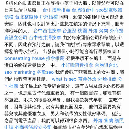
多樣化的動畫節目正在等待小孩子和大船，以便父母可以在
日常生活中放鬆。
台中按摩排毒
台胞證台中
seo點擊軟體
價格
台北整復師
戶外婚禮
同時，船隻的各種甲板可能會更
安靜，因此也可以計算出那些想在鎮定的情況下充電，聽海
洋咆哮的人。
台中西屯按摩
台胞證 桃園
外燴 烤肉
外商投
資設立公司
台中輕井澤按摩
由於每家運輸公司和每艘船都
不同，因此在預訂之前，請我們的旅行專家尋求幫助，以選
擇您的需求旅行。 出發前兩個小時可能會進行最新檢查！
bonesetting house
推拿推薦
登機手續不在船上，而是在
港口的終端建築物之一中。
小叮噹附近推拿
台胞證台北
seo marketing
谷歌seo
我們參觀了菲萊島上的女神廟，我
們的旅程帶著摩托艇。
what is seo
苗栗外燴
外燴推薦
公
司社團
除了島上的教堂綜合體外，還有古埃及最大的ISIS囊
之一，也是遠古時代最重要的。 有一個圖書館，那裡有棋
盤遊戲。 我真的很喜歡早餐，但我喜歡英式早餐。 去吃午
餐，因為除其他外，沒有其他負面因素。 他們還需要為有
嬰兒或其他優雅衣服，男人和領帶的女性做好準備。 從紀
念品到電子產品，我們可以得到很多東西。
外燴 宜蘭
護照
申請
外商投資設立公司
每個城市都有美妙的市場和購物中