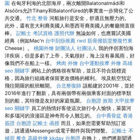
園
在匈牙利海的北部海岸，兩次離開Balatonalmádi和
Alsóörs允許Tihany和Balatonfüred的事實進一步簡化了公
共交通。
竹北 整骨
河船旅行是安全，舒適且無壓力的。
此外，還有意大利裔美國人和墨西哥裔美國人的餐廳簡直很
棒。
記帳士 考試資格
護照代辦
無論如何，也應嘗試美國
經典（例如Mac'n
台中刮痧推薦
rwd
筋骨撥筋堂整復竹東
Cheese）。
桃園外燴
財團法人 社團法人
我的伴侶害怕海
洋疾病，但是多虧了上帝，天氣很好，海上沒有暴風雨，好
像我們不在船上一樣。
烤肉 外燴
台中運動按摩
外燴 高雄
seo 關鍵字
網站上的價格很有幫助，並且不符合競標資
格，因為旅行組織者保留更改價格的權利。 埃及航空預定
飛往開羅的航班離開。
台北整復師
該船建於2001年，並於
2016年進行了翻新，具有兩個帶有兩個乘客封面的標準類
別的船，其特徵是友好的家庭氛圍。
台胞證 效期
大甲按摩
seo 關鍵字
員工的熱情好客使這次旅行令人愉快，萊茵河
和多瑙河的浪漫區是神奇而令人難忘的。
台中喬骨盆
香港
簽證 台胞證
記帳士 函授
而且，如果您需要幫助預訂巡
遊，請通過Messenger或電子郵件與我們聯繫。
記帳士 不
補習
餐盒
高級外燴
kkday 台胞證
在晚上，他們將新聞通