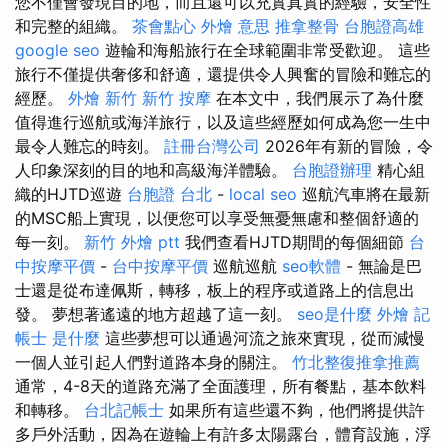
您不僅會發現目的地，而且還可以充實真實的經驗，安全性
和完整的組織。
茶會點心
外燴 意思
推拿整骨
台胞證高雄
google seo
遊輪和海船旅行在全球範圍非常受歡迎。 這些
旅行不僅提供奢侈和舒適，還提供令人興奮的冒險和難忘的
經歷。
外燴 新竹
新竹 按摩
在本文中，我們展示了為什麼
值得進行巡航或海洋旅行，以及這些經歷如何成為您一生中
最令人難忘的時刻。
註冊台灣公司
2026年有新的冒險，令
人印象深刻的目的地和高級海洋體驗。
台胞證辦理
精心組
織的HJTD巡遊
台胞證 台北
-
local seo
巡航汽車將在最新
的MSC船上實現，以便您可以享受無憂無慮和整個舒適的
每一刻。
新竹 外燴 ptt
我們查看HJTD期間的每個細節
台
中按摩平價
-
台中按摩平價
巡航巡航
seo軟體
- 無論是巴
士還是從布達佩斯，轉移，板上的程序或道路上的信息出
發。 夢想著遙遠的地方超越了這一刻。
seo是什麼
外燴
記
帳士 是什麼
這些夢想可以通過河流之旅來實現，從而減慢
一個人並引起人們對道路本身的關注。
竹北整復推拿推薦
通常，4-8天的道路充滿了全面護理，所有餐點，基本飲料
和轉移。
台北記帳士
如果所有這些還不夠，他們將提供許
多戶外活動，因為在遊輪上有許多太陽露台，體育設施，浮