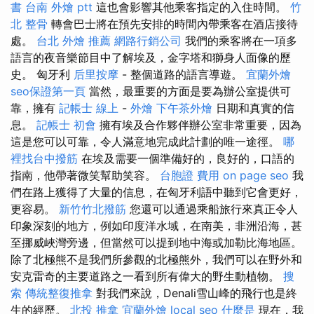
書
台南 外燴 ptt
這也會影響其他乘客指定的入住時間。
竹
北 整骨
轉會巴士將在預先安排的時間內帶乘客在酒店接待
處。
台北 外燴 推薦
網路行銷公司
我們的乘客將在一項多
語言的夜音樂節目中了解埃及，金字塔和獅身人面像的歷
史。 匈牙利
后里按摩
- 整個道路的語言導遊。
宜蘭外燴
seo保證第一頁
當然，最重要的方面是要為辦公室提供可
靠，擁有
記帳士 線上
-
外燴
下午茶外燴
日期和真實的信
息。
記帳士 初會
擁有埃及合作夥伴辦公室非常重要，因為
這是您可以可靠，令人滿意地完成此計劃的唯一途徑。
哪
裡找台中撥筋
在埃及需要一個準備好的，良好的，口語的
指南，他帶著微笑幫助笑容。
台胞證 費用
on page seo
我
們在路上獲得了大量的信息，在匈牙利語中聽到它會更好，
更容易。
新竹竹北撥筋
您還可以通過乘船旅行來真正令人
印象深刻的地方，例如印度洋水域，在南美，非洲沿海，甚
至挪威峽灣旁邊，但當然可以提到地中海或加勒比海地區。
除了北極熊不是我們所參觀的北極熊外，我們可以在野外和
安克雷奇的主要道路之一看到所有偉大的野生動植物。
搜
索
傳統整復推拿
對我們來說，Denali雪山峰的飛行也是終
生的經歷。
北投 推拿
宜蘭外燴
local seo
什麼是
現在，我