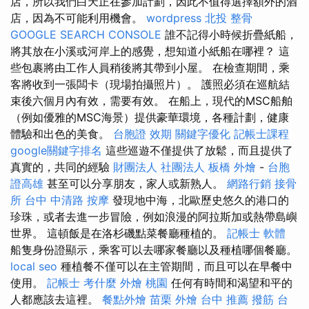
店，所以我們白天正在參加計劃，因此不值得選擇額外的酒
店，因為不可能利用機會。
wordpress
北投 整骨
GOOGLE SEARCH CONSOLE
誰不記得小時候折疊紙船，
將其放在小溪或河岸上的感覺，想知道小紙船在哪裡？ 這
些包裹將由工作人員稍後將其帶到小屋。 在檢查期間，乘
客將收到一張闆卡（現場拍攝照片）。 護照必須在巡航結
束後六個月內有效，需要有效。 在船上，現代的MSC船舶
（例如優雅的MSC海景）提供豪華環境，各種計劃，健康
體驗和出色的美食。
台胞證 效期
關鍵字優化
記帳士課程
google關鍵字排名
這些巡遊不僅提供了放鬆，而且提供了
真實的，共同的經驗
財團法人 社團法人
板橋 外燴
-
台胞
證高雄
甚至可以分享朋友，家人或新熟人。
網路行銷
接骨
所
台中 中清路 按摩
發現地中海，北歐歷史悠久的港口的
珍珠，或者去進一步冒險，例如浪漫的阿拉斯加或熱帶島嶼
世界。 這頓飯是在洛杉磯點菜餐廳種植的。
記帳士 軟體
船隻身份證顯示，乘客可以去哪家餐廳以及種植哪個餐廳。
local seo
種植餐不僅可以在主管期間，而且可以在早餐中
使用。
記帳士 考什麼
外燴 桃園
任何有時間和渴望和平的
人都應該去這裡。
餐點外燴
苗栗 外燴
台中 推薦 撥筋
台