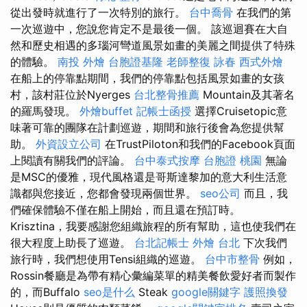
從出發時就進行了一次特別的旅行。
台中喬骨
在我們的第
一次巡遊中，您說您肯定不是最後一個。 該巡迴賽在大自
然和歷史相遇的多瑙河彎道風景如畫的美麗之間提供了特殊
的體驗。
南投 外燴
台胞證基隆
老師整復 詠春
西式外燴
在船上的停靠點期間，我們的停靠點包括風景如畫的女孩
村，該村莊位於Nyerges
台北整骨推薦
Mountain及其著名
的羅馬發現。
外燴buffet
記帳士函授
選擇Cruisetopic意
味著可靠的團隊在計劃巡遊，期間和旅行後會為您提供幫
助。
外資設立公司
在TrustPiloton和我們的Facebook頁面
上閱讀有關我們的評論。
台中泰式按摩
台胞證 桃園
無論
是MSC的優雅，現代風格還是哥斯達黎加的意大利生活意
識都與您接近，您都會發現兩個世界。
seo公司
而且，我
們確保體驗不僅在船上開始，而且還在預訂時。
Krisztina，我要感謝您組織旅程的所有幫助，這也使我們在
很大程度上助長了巡遊。
台北記帳士
外燴 台北
下次我們
旅行時，我們想使用Tensi組織的巡遊。
台中市整骨
例如，
Rossin餐廳是為帶有精心彙編菜單的精美餐飲愛好者而製作
的，而Buffalo
seo是什么
Steak
google關鍵字
護照換發