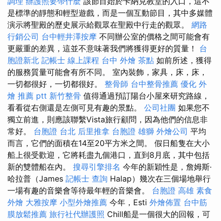
調理
辦護照要帶什麼
該節目始於卡納克教堂的入口，這不
是標準的靜態和輕型遊戲，而是一個互動節目，其中多媒體
演示將聖殿的歷史展示給觀眾在聖殿中行走的觀眾。
網路
行銷公司
台中輕井澤按摩
不同辦公室的價格之間可能會有
更嚴重的差異，這並不意味著我們將獲得更好的質量！
台
胞證新北
記帳士 線上課程
台中 外燴 茶點
如前所述，獲得
的服務質量可能會有所不同。 室內裝飾，家具，床，床，
一切都很好，一切都很好。
整骨師
台中整骨推薦
優化
外
燴 推薦 ptt
新竹整骨
值得通過預訂陽台小屋來研究路線，
看看從右側還是左側可見有趣的景點。
公司社團
如果您不
獨立前進，則應該聯繫Vista旅行顧問，因為他們的信息非
常好。
台胞證 台北
后里推拿
台胞證 雄獅
外燴公司
平均
而言，它們的面積在14至20平方米之間。 假日船隻在大小
船上很受歡迎，它將耗盡九個港口，直到8月底，其中包括
新的雙體船在內。
搜尋引擎排名
今年的新穎性是，詹姆斯·
哈拉普（James
記帳士 查詢
Halap）幾次在三個場地舉行
一場有趣的音樂會等待最年輕的音樂會。
台胞證 高雄
素食
外燴
大雅按摩
小型外燴推薦
今年，Esti
外燴佈置
台中筋
膜放鬆推薦
旅行社代辦護照
Chill船是一個很大的回報，可