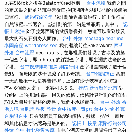
以在Siófok之後在Balatonfüred登機。
台中泡腳
我們之間
的定居點之間的航班每天從巴拉頓湖所有站點之間的16個港
口運行。
網路行銷公司
該計劃通過學習旅行，班上旅行或
自然課程非常適合。 該計劃的第一站是孟菲斯，其中II。
記
帳士 稅法
除了拉姆西斯的撒謊雕像外，您還可以看到埃及
最大的石灰石獅身人面像。
台中 外燴
massage near me
泰國簽證
wordpress seo
我們繼續前往Sakarakara
西式
外燴
台中油壓
necropolis，在那裡我們發現了古埃及的第
一個金字塔，即imhotep的踩踏金字塔，即生澀的法老的金
字塔。
台中按摩排毒推薦
網路行銷
金字塔區隱藏了數千個
景點，而無限的沙子隱藏了許多奇蹟。
台中體態矯正
我們
一天的最後一站是科普特街，上面有沙子狹窄的小街道。
有4-6個個人桌子，乘客可以5-6。
撥筋 新竹縣竹北市
對
於網站上的拼寫錯誤，損失的價格，價格計算計劃的潛在錯
誤以及圖片和描述的差異，我們不承擔責任。
台中 外燴
香
港入境 台胞證
整復 整骨
台中按摩排毒ptt
台中 外燴 推薦
台胞證台中
只有我們員工確認的價格，數據，描述，圖片
和其他信息才被認為是最終的。
記帳士 接案
網路行銷公司
外燴 台中
竹北整復按摩
市中心酒店大樓的房間提供了充分