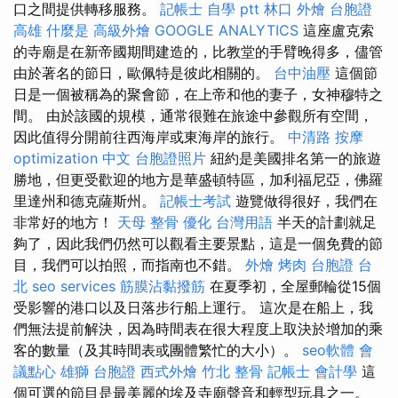
口之間提供轉移服務。
記帳士 自學 ptt
林口 外燴
台胞證
高雄
什麼是
高級外燴
GOOGLE ANALYTICS
這座盧克索
的寺廟是在新帝國期間建造的，比教堂的手臂晚得多，儘管
由於著名的節日，歐佩特是彼此相關的。
台中油壓
這個節
日是一個被稱為的聚會節，在上帝和他的妻子，女神穆特之
間。 由於該國的規模，通常很難在旅途中參觀所有空間，
因此值得分開前往西海岸或東海岸的旅行。
中清路 按摩
optimization 中文
台胞證照片
紐約是美國排名第一的旅遊
勝地，但更受歡迎的地方是華盛頓特區，加利福尼亞，佛羅
里達州和德克薩斯州。
記帳士考試
遊覽做得很好，我們在
非常好的地方！
天母 整骨
優化 台灣用語
半天的計劃就足
夠了，因此我們仍然可以觀看主要景點，這是一個免費的節
目，我們可以拍照，而指南也不錯。
外燴 烤肉
台胞證 台
北
seo services
筋膜沾黏撥筋
在夏季初，全屋郵輪從15個
受影響的港口以及日落步行船上運行。 這次是在船上，我
們無法提前解決，因為時間表在很大程度上取決於增加的乘
客的數量（及其時間表或團體繁忙的大小）。
seo軟體
會
議點心
雄獅 台胞證
西式外燴
竹北 整骨
記帳士 會計學
這
個可選的節目是最美麗的埃及寺廟聲音和輕型玩具之一。