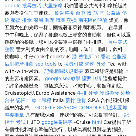
google 搜尋技巧
大里按摩
我們通過公共汽車和摩托艇將
參與者從住宿中運送。
筋骨整復
台中 撥 筋 堂 公益店 傳
統 整復 推拿 深層 調理 職業 勞損 南屯區的評論
燈光，像
五顏六色的光環一樣，圍繞著菲萊神廟和觀眾。 在早晨，
中午和晚上，保證了餐廳地板上豐富的自助餐，但也可以選
擇搭配的餐廳，您可以從菜單中選擇而不排隊。
台中美式
整復
意大利美食由全能的茶，咖啡，咖啡，咖啡，飲料，
軟咖啡，牛仔cock牛cocktails
潘 整復所
of
香港 台胞證
后里按摩推薦
seo tools
te
搜尋引擎
烤肉 外燴
Tea-with-
with-with-with。
記帳相關法規概要
豪華和舒適是郵輪上
的主要考慮因素。
google seo教學
護照申請
這些船提供
了許多娛樂機會，包括游泳池，水療中心，餐館和劇院。
Cruisetopic與Europ Assistance
牛排 外燴
護照換發
外燴
台中
記帳士 線上課程
Italia
新竹 整骨
S.P.A.合作服務以保
護您的客戶。
GOOGLE SEARCH CONSOLE
明道花園城
整復推拿
具有辭職保修，使我們的客戶可以提前預訂。
記
帳士 考試
HJTD
google關鍵字
-Cruise
html
Car提供了所
有個性化和精心準備的旅行，以成為獨特且難忘的體驗。