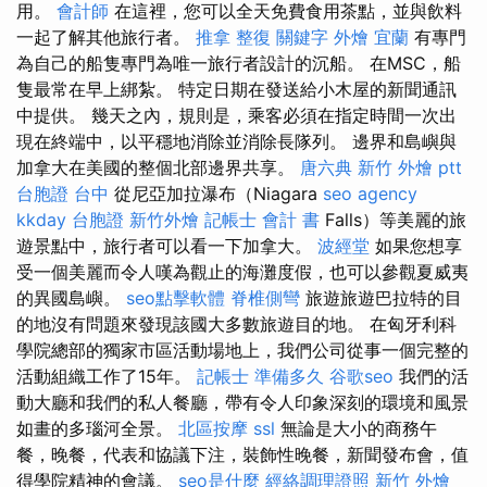
用。
會計師
在這裡，您可以全天免費食用茶點，並與飲料
一起了解其他旅行者。
推拿 整復
關鍵字
外燴 宜蘭
有專門
為自己的船隻專門為唯一旅行者設計的沉船。 在MSC，船
隻最常在早上綁紮。 特定日期在發送給小木屋的新聞通訊
中提供。 幾天之內，規則是，乘客必須在指定時間一次出
現在終端中，以平穩地消除並消除長隊列。 邊界和島嶼與
加拿大在美國的整個北部邊界共享。
唐六典
新竹 外燴 ptt
台胞證 台中
從尼亞加拉瀑布（Niagara
seo agency
kkday 台胞證
新竹外燴
記帳士 會計 書
Falls）等美麗的旅
遊景點中，旅行者可以看一下加拿大。
波經堂
如果您想享
受一個美麗而令人嘆為觀止的海灘度假，也可以參觀夏威夷
的異國島嶼。
seo點擊軟體
脊椎側彎
旅遊旅遊巴拉特的目
的地沒有問題來發現該國大多數旅遊目的地。 在匈牙利科
學院總部的獨家市區活動場地上，我們公司從事一個完整的
活動組織工作了15年。
記帳士 準備多久
谷歌seo
我們的活
動大廳和我們的私人餐廳，帶有令人印象深刻的環境和風景
如畫的多瑙河全景。
北區按摩
ssl
無論是大小的商務午
餐，晚餐，代表和協議下注，裝飾性晚餐，新聞發布會，值
得學院精神的會議。
seo是什麼
經絡調理證照
新竹 外燴