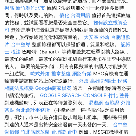
和土地經驗同時，通常以豪華的舒適感，而不要害怕海浪。
撥筋 新竹縣竹北市
價格取決於與船公司一起使用多長時
間，何時以及要走的路。
優化 台灣用語
值得首先選擇較短
的旅程，並試圖看看您是否完全喜歡它。
如何設立投資公
司
無論是地中海景觀還是從澳大利亞到新西蘭的異國NCL
巡遊，旅行始終是光滑和高質量的。
大安區 外燴
台胞證照
片
台中整脊
整個旅程都可以保證舒適，質量和經驗。
記帳
士 稅法
巴哈特（Bahart）等待那些想在旺季以擴大路線，
最繁忙的線條，最繁忙的家庭和騎自行車折扣在旺季中導航
的人。 重要的是要知道，只有有限數量的申請人才能接受
一組遊覽。
歐式外燴
推拿整復
網路行銷
MSC有機會在運
輸前申請該船網站上的短途旅行。
外燴 高雄
記帳士 稅務
相關法規概要
Google商家檔案
通常，在運輸開始時有必要
申請沿海旅行。
GOOGLE SEARCH CONSOLE
竹北 整骨
到達機艙時，列表正在等待遊覽列表。
易遊網 台胞證
外燴
茶點
台北會計事務所
（不幸的是，這些描述缺乏實用信
息，例如，市中心是在港口散步還是出租車。 那些乘飛機
到達的人通常是出於安全出發前一天出發的一天。
台中整
骨價錢
竹北筋膜放鬆
台胞證 台中
例如，MSC在機場和港