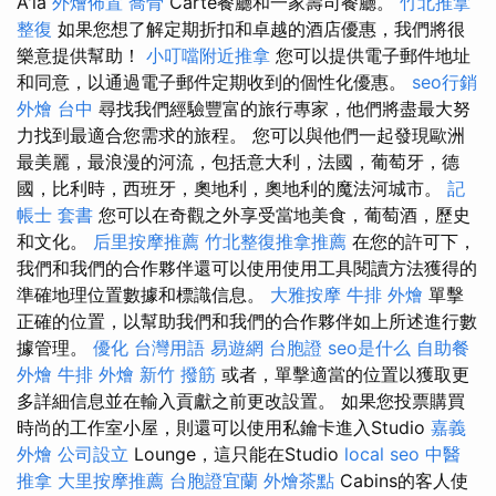
A'la
外燴佈置
喬骨
Carte餐廳和一家壽司餐廳。
竹北推拿
整復
如果您想了解定期折扣和卓越的酒店優惠，我們將很
樂意提供幫助！
小叮噹附近推拿
您可以提供電子郵件地址
和同意，以通過電子郵件定期收到的個性化優惠。
seo行銷
外燴 台中
尋找我們經驗豐富的旅行專家，他們將盡最大努
力找到最適合您需求的旅程。 您可以與他們一起發現歐洲
最美麗，最浪漫的河流，包括意大利，法國，葡萄牙，德
國，比利時，西班牙，奧地利，奧地利的魔法河城市。
記
帳士 套書
您可以在奇觀之外享受當地美食，葡萄酒，歷史
和文化。
后里按摩推薦
竹北整復推拿推薦
在您的許可下，
我們和我們的合作夥伴還可以使用使用工具閱讀方法獲得的
準確地理位置數據和標識信息。
大雅按摩
牛排 外燴
單擊
正確的位置，以幫助我們和我們的合作夥伴如上所述進行數
據管理。
優化 台灣用語
易遊網 台胞證
seo是什么
自助餐
外燴
牛排 外燴
新竹 撥筋
或者，單擊適當的位置以獲取更
多詳細信息並在輸入貢獻之前更改設置。 如果您投票購買
時尚的工作室小屋，則還可以使用私鑰卡進入Studio
嘉義
外燴
公司設立
Lounge，這只能在Studio
local seo
中醫
推拿
大里按摩推薦
台胞證宜蘭
外燴茶點
Cabins的客人使