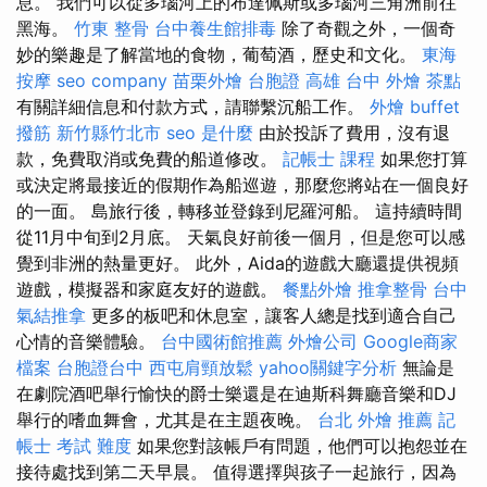
息。 我們可以從多瑙河上的布達佩斯或多瑙河三角洲前往
黑海。
竹東 整骨
台中養生館排毒
除了奇觀之外，一個奇
妙的樂趣是了解當地的食物，葡萄酒，歷史和文化。
東海
按摩
seo company
苗栗外燴
台胞證 高雄
台中 外燴 茶點
有關詳細信息和付款方式，請聯繫沉船工作。
外燴 buffet
撥筋 新竹縣竹北市
seo 是什麼
由於投訴了費用，沒有退
款，免費取消或免費的船道修改。
記帳士 課程
如果您打算
或決定將最接近的假期作為船巡遊，那麼您將站在一個良好
的一面。 島旅行後，轉移並登錄到尼羅河船。 這持續時間
從11月中旬到2月底。 天氣良好前後一個月，但是您可以感
覺到非洲的熱量更好。 此外，Aida的遊戲大廳還提供視頻
遊戲，模擬器和家庭友好的遊戲。
餐點外燴
推拿整骨
台中
氣結推拿
更多的板吧和休息室，讓客人總是找到適合自己
心情的音樂體驗。
台中國術館推薦
外燴公司
Google商家
檔案
台胞證台中
西屯肩頸放鬆
yahoo關鍵字分析
無論是
在劇院酒吧舉行愉快的爵士樂還是在迪斯科舞廳音樂和DJ
舉行的嗜血舞會，尤其是在主題夜晚。
台北 外燴 推薦
記
帳士 考試 難度
如果您對該帳戶有問題，他們可以抱怨並在
接待處找到第二天早晨。 值得選擇與孩子一起旅行，因為