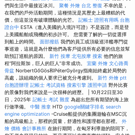
們與生活中最接近冰川。
聚餐 外燴
台北 整復
不幸的是，
在我們的戶外活動期間，這種情況是其歷史上最糟糕的代
價，但這並沒有破壞體驗的光芒。
記帳士 證照有用嗎
台胞
證台中
ESTA（進入美國的入境許可證）不是簽證，而是登
上美國船舶或飛機的初步許可。 您需要了解的一切從選擇
到船上的時間。
面部撥筋
我們的員工或頂級巡洋艦專門從
事巡遊，這就是為什麼他們為客戶提供所有必要的信息並幫
助預訂巡航的原因。
新竹 按摩
北屯按摩
搜索
他們的旅
程“阿拉斯加，巨人的巨人”非常成功。
宜蘭 外燴
文心路喬
骨盆
NorbertGőGös和PéterGyörgy指南始終處於局勢的
高處，該組織的個人要求已被充分考慮到。
新竹 外燴 ptt
台胞證辦理
記帳士 考試資格
搜索引擎
護照申請
野外比賽
的景像對我們來說是一次很棒的經歷。 | 10月22日至30
日，2025年
記帳士 考試 難度
為超出您所有期望的海上旅
行做準備。
中醫 推拿
HTD
google關鍵字排名
search
engine optimization
-Cruise船提供的集團遊輪在MSC沉
船的高級船上，那裡的質量，舒適性和護理都在那裡。
外
燴 價格
會計事務所
在旅行期間，在匈牙利導遊的陪同下，