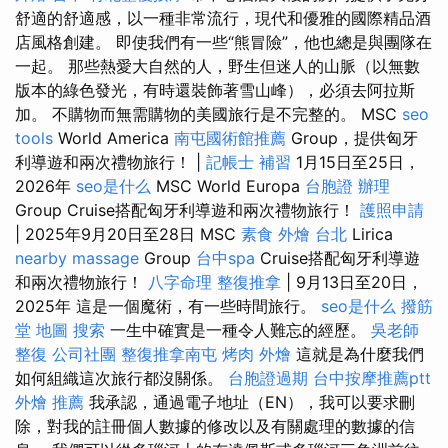
舒適的舒適感，以一種非常流行，現代和優雅的國際精品酒
店風格創建。 即使我們有一些“熊冒險”，他也總是與團隊在
一起。 那些熱愛大自然的人，野生但迷人的山脈（以無數
版本的綠色發光，有時還裝飾著雪山峰），必須去阿拉斯
加。 不購物而無需購物的美國旅行是不完整的。 MSC
seo
tools
World America
南屯國術館推薦
Group，提供匈牙
利導遊和兩次禮物旅行！ |
記帳士 補習
1月15日至25日，
2026年
seo是什么
MSC World Europa
台胞證 辦理
Group Cruise搭配匈牙利導遊和兩次禮物旅行！
護照申請
| 2025年9月20日至28日 MSC
素食 外燴 台北
Lirica
nearby massage
Group
台中spa
Cruise搭配匈牙利導遊
和兩次禮物旅行！
八字命理 整復推拿
| 9月13日至20日，
2025年 這是一個魔術，有一些時間旅行。
seo是什么
撥筋
堂 地圖
搜索
一生中確實是一種令人難忘的經歷。
吳老師
整復
公司社團
整復推拿南屯
烤肉 外燴
這就是為什麼我們
如何組織這次旅行都沒關係。
台胞證過期
台中按摩推薦ptt
外燴 推薦
我承認，通過電子地址（EN），我可以要求刪
除，對我的註冊個人數據的修改以及有關處理的數據的信