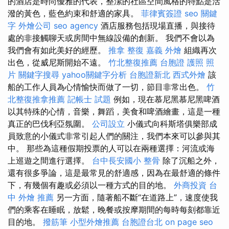
的酒店是時尚優雅的代表，整潔的社區空間風格的特點是活
潑的黃色，藍色約束和舒適的家具。
菲律賓簽證
seo 關鍵
字
外燴公司
seo agency
酒店服務包括現場直播，與接待
處的非接觸聊天或房間中無線設備的創新。 我們不會以為
我們會有如此美好的經歷。
推拿 整復
嘉義 外燴
組織再次
出色，從威尼斯開始不遠。
竹北整復推薦
台胞證 護照 照
片
關鍵字搜尋
yahoo關鍵字分析
台胞證新北
西式外燴
該
船的工作人員為心情愉快而做了一切，節目非常出色。
竹
北整復推拿推薦
記帳士 試題
例如，現在慕尼黑慕尼黑啤酒
以其特殊的心情，音樂，舞蹈，美食和啤酒繪畫，這是一種
真正的巴伐利亞氛圍。
公司設立
小儀式向科斯塔俱樂部成
員致意的小儀式非常引起人們的關注，我們本來可以參與其
中。 那些為這種假期投票的人可以在兩種選擇：河流或海
上巡遊之間進行選擇。
台中長安國小 整骨
除了沉船之外，
還有很多爭論，這是最常見的舒適感，因為在最舒適的條件
下，有幾個有趣或必須以一種方式的目的地。
外商投資
台
中 外燴 推薦
另一方面，隨著船不斷“在道路上”，速度使我
們的乘客在睡眠，放鬆，晚餐或按摩期間的每時每刻都靠近
目的地。
撥筋筆
小型外燴推薦
台胞證台北
on page seo