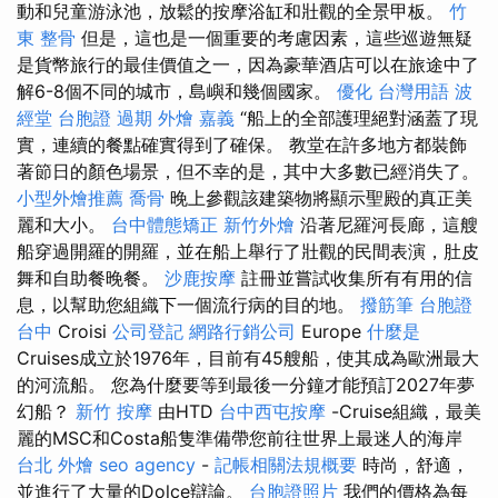
動和兒童游泳池，放鬆的按摩浴缸和壯觀的全景甲板。
竹
東 整骨
但是，這也是一個重要的考慮因素，這些巡遊無疑
是貨幣旅行的最佳價值之一，因為豪華酒店可以在旅途中了
解6-8個不同的城市，島嶼和幾個國家。
優化 台灣用語
波
經堂
台胞證 過期
外燴 嘉義
“船上的全部護理絕對涵蓋了現
實，連續的餐點確實得到了確保。 教堂在許多地方都裝飾
著節日的顏色場景，但不幸的是，其中大多數已經消失了。
小型外燴推薦
喬骨
晚上參觀該建築物將顯示聖殿的真正美
麗和大小。
台中體態矯正
新竹外燴
沿著尼羅河長廊，這艘
船穿過開羅的開羅，並在船上舉行了壯觀的民間表演，肚皮
舞和自助餐晚餐。
沙鹿按摩
註冊並嘗試收集所有有用的信
息，以幫助您組織下一個流行病的目的地。
撥筋筆
台胞證
台中
Croisi
公司登記
網路行銷公司
Europe
什麼是
Cruises成立於1976年，目前有45艘船，使其成為歐洲最大
的河流船。 您為什麼要等到最後一分鐘才能預訂2027年夢
幻船？
新竹 按摩
由HTD
台中西屯按摩
-Cruise組織，最美
麗的MSC和Costa船隻準備帶您前往世界上最迷人的海岸
台北 外燴
seo agency
-
記帳相關法規概要
時尚，舒適，
並進行了大量的Dolce辯論。
台胞證照片
我們的價格為每