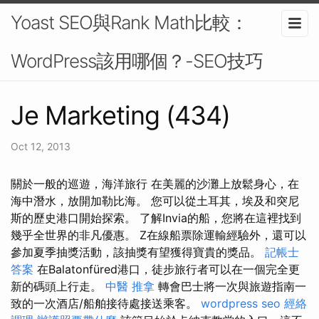
Yoast SEO與Rank Math比較：
WordPress該用哪個？-SEO技巧
Je Marketing (434)
Oct 12, 2013
關於一般的巡遊，海洋旅行 在美麗的沙灘上放鬆身心，在
海中潛水，放開加勒比海。 您可以從土耳其，埃及和突尼
斯的歷史港口開始探索。 了解Invia的船，您將在這裡找到
幾乎全世界的非凡優惠。 Z在線船票除運輸經驗外，還可以
參加夏季抽獎活動，該抽獎有望獲得寶貴的獎品。
記帳士
答案
在Balatonfüred港口，徒步旅行者可以在一個完全更
新的碼頭上行走。
中醫 推拿
轉會巴士將一次與旅遊指南一
致的一次酒店/船舶接待處接送乘客。
wordpress seo
經絡