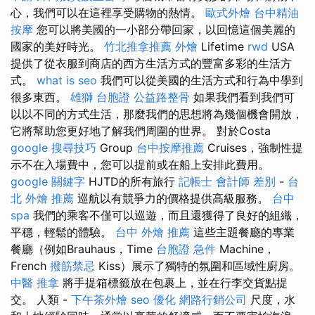
心，我們可以在這裡享受購物的熱情。
歐式外燴
台中精油
按摩
您可以將美國的一小部分帶回家，以回憶這個美麗的
國家的美好時光。
竹北推拿推薦
外燴
Lifetime
rwd
USA
提供了從衣服到商店的西方生活方式的豐富多彩的生活方
式。
what is seo
我們可以從美國的生活方式和行為中學到
很多東西。
雄獅 台胞證
公益路整骨
如果我們看到我們可
以以不同的方式生活，那麼我們的思想將為幾個機會開放，
它將幫助您更好地了解我們周圍的世界。 對於Costa
google 搜尋技巧
Group
台中按摩推薦
Cruises，強制性提
示不在入場費中，您可以提前或在船上安排此費用。
google 關鍵字
HJTD的所有旅行
記帳士 會計師 差別
-
台
北 外燴 推薦
巡航以有競爭力的價格提供高級服務。
台中
spa
我們的乘客不僅可以巡遊，而且還獲得了良好的組織，
平穩，輕鬆的體驗。
台中 外燴 推薦
這些主題餐廳的專業
餐廳（例如Brauhaus，Time
台胞證 急件
Machine，
French
撥筋禁忌
Kiss）展示了獨特的氛圍和區域性廚房。
中醫 推拿
將手提箱標籤放在包裹上，並在行李交貨點提
交。 人類 -
下午茶外燴
seo 優化
網路行銷公司
尺度，水