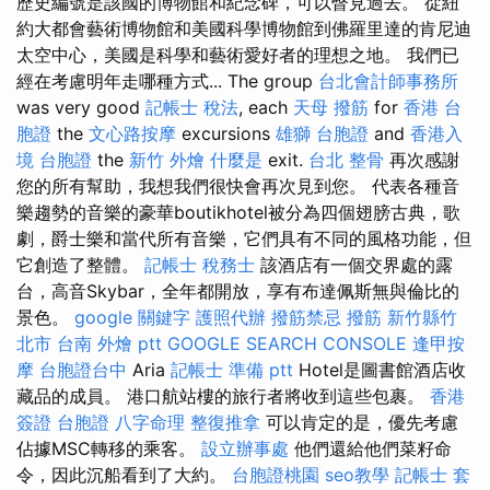
歷史編號是該國的博物館和紀念碑，可以瞥見過去。 從紐
約大都會藝術博物館和美國科學博物館到佛羅里達的肯尼迪
太空中心，美國是科學和藝術愛好者的理想之地。 我們已
經在考慮明年走哪種方式... The group
台北會計師事務所
was very good
記帳士 稅法
, each
天母 撥筋
for
香港 台
胞證
the
文心路按摩
excursions
雄獅 台胞證
and
香港入
境 台胞證
the
新竹 外燴
什麼是
exit.
台北 整骨
再次感謝
您的所有幫助，我想我們很快會再次見到您。 代表各種音
樂趨勢的音樂的豪華boutikhotel被分為四個翅膀古典，歌
劇，爵士樂和當代所有音樂，它們具有不同的風格功能，但
它創造了整體。
記帳士 稅務士
該酒店有一個交界處的露
台，高音Skybar，全年都開放，享有布達佩斯無與倫比的
景色。
google 關鍵字
護照代辦
撥筋禁忌
撥筋 新竹縣竹
北市
台南 外燴 ptt
GOOGLE SEARCH CONSOLE
逢甲按
摩
台胞證台中
Aria
記帳士 準備 ptt
Hotel是圖書館酒店收
藏品的成員。 港口航站樓的旅行者將收到這些包裹。
香港
簽證 台胞證
八字命理 整復推拿
可以肯定的是，優先考慮
佔據MSC轉移的乘客。
設立辦事處
他們還給他們菜籽命
令，因此沉船看到了大約。
台胞證桃園
seo教學
記帳士 套