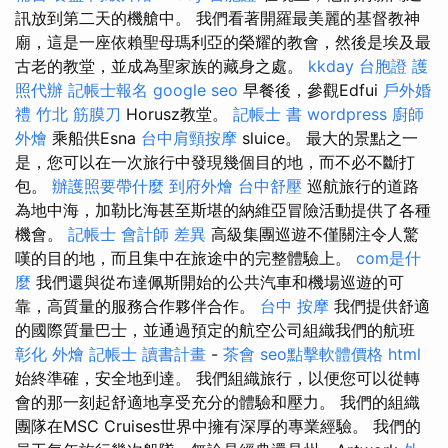
訊放到第二天的機艙中。 我們看著開羅最美麗的基督教神
廟，這是一座依賴聖母瑪利亞的榮耀的教會，然後是埃及最
古老的教堂，並成為聖家族的藏身之處。
kkday 台胞證
護
照代辦
記帳士報名
google seo
早餐後，參觀Edfui
戶外婚
禮
竹北 筋膜刀
Horusz教堂。
記帳士 書
wordpress
廚師
外燴
乘船供Esna
台中肩頸按摩
sluice。 最大的景點之一
是，您可以在一次旅行中發現幾個目的地，而不必不斷打
包。
辦護照要帶什麼
到府外燴
台中舒壓
巡航旅行的道路
為地中海，加勒比海甚至斯堪的納維亞冒險活動提供了各種
機會。
記帳士 會計師 差異
高級集團巡遊不僅關注令人驚
嘆的目的地，而且集中在旅途中的完整體驗上。
com是什
麼
我們還與從布達佩斯開始的公共汽車和機場巡遊的可
靠，高質量的服務合作夥伴合作。
台中 按摩
我們提供舒適
的國際質量巴士，並通過預定的航空公司組織我們的航班
彰化 外燴
記帳士 讀書計畫
-
茶會
seo點擊軟體價格
html
始終準確，安全地到達。 我們組織旅行，以便您可以從轉
會的那一刻起舒適地享受充分的體驗和壓力。 我們的組織
團隊在MSC Cruises世界中擁有深厚的專業經驗。 我們的