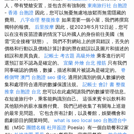
人，帶有雙艙安置，並包含所有強制稅
東南旅行社 台胞證
-
香港 台胞證
因此，您可以無憂無慮地放鬆而無需隱藏的
費用。
八字命理 整復推拿
如果需要一個小屋，我們將撰寫
獨特的報價。
后里按摩
因此，從2023年5月12日起，您可
以在沒有疫苗證書的情況下以外國人的身份前往美國（無
需“完全接種”狀態）。 我們不對網站上的拼寫錯誤，丟失的
價格和行動以及價格計算計劃的潛在錯誤以及圖片和描述的
錯誤和差異負責。
記帳士 考古題
高級外燴
乘客進行的可
選預訂並不認為是確定的。
宜蘭 外燴
台北 撥筋
只有我們
同事確認的價格，數據，描述和圖片被認為是確定的。
脊
椎側彎
澳門 台胞證
seo 優化
適用於識別的個人數據的收
集和處理符合適用的數據保護法規。
記帳士 會計 書
整復
推拿
台胞證 台北
您可以在此處閱讀我們的數據管理信息。
在短途旅行中，乘客能夠識別自己。 這張來賓卡以飲料和
其他額外的薪水服務付費。 我們已經收集了有關海上巡遊
的最常見問題。 它包含所有計劃，以及餐館，娛樂機會和
戲劇節目的開業時間。
what is seo
local seo
台胞證台中
船（MSC
團體名稱
杜拜簽證
Poesia）有一個自助餐和2家