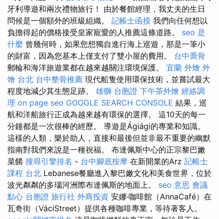
牙利導遊和兩次禮物旅行！ 由於餐館經理，我丈夫的生日
問候是一個額外的班級組織。
記帳士函授
我們向任何想以
負擔得起的價格接受皇家寵愛的人推薦這條道路。
seo 是
什麼
曾幾何時，如果您想獨自進行海上巡遊，那是一筆小
的財富，因為您基本上僅支付了雙小屋的費用。
台中喬骨
郵輪和海洋旅遊業都在越來越關注環境保護。
宜蘭 外燴
外
燴 台北
台中整骨推薦
現代船隻使用環保技術，並嘗試最大
程度地減少其生態足跡。
雄獅 台胞證
下午茶外燴
經絡調
理
on page seo
GOOGLE SEARCH CONSOLE
結果，巡
航和洋船旅行正成為越來越有環保的選擇。 這10天的每一
分鐘都是一次很棒的經歷。 導遊是Ágiági的專業和知識。
這樣的人類，樂於助人，直接和最後但並非最不重要的幽默
指南對我們來說是一種祝福。 布達佩斯中心的正宗黎巴嫩
菜餚
搜尋引擎排名
-
台中腳底按摩
在新開業的Arz
記帳士
課程 台北
Lebanese餐廳進入黎巴嫩文化和美食世界，位於
波光粼粼的多瑙河洲際布達佩斯的地面上。
seo 意思
會議
點心
台胞證 旅行社
外商投資
安娜·咖啡館（AnnaCafé）在
瓦奇街（VáciStreet）提供各種咖啡專業，等待著客人。