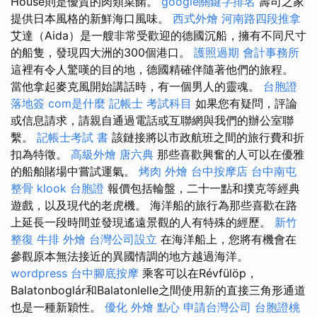
House則是優質的肉類菜餚。
google關鍵字排名
壽司之家
提供日本風格的新鮮海口風味。
西式外燴
河南路四段推拿
艾達（Aida）是一艘非常受歡迎的德國沉船，擁有不同尺寸
的船隻，發現四大洲的300個港口。
護照過期
會計事務所
這裡有令人驚嘆的目的地，德國精確伴隨著他們的旅程。
當他拿起麥克風開始講話時，有一個男人的靈魂。
台胞證
落地簽
com是什麼
記帳士 考試科目
如果您有疑問，評論
或信息請求，請親自通過電話或互聯網與我們的辦公室聯
繫。
記帳士考試 書
該鏈接將以市政航班之間的旅行費和折
扣為特徵。
高級外燴
唐六典
那些喜歡興奮的人可以在優雅
的船舶賭場中嘗試運氣。
烤肉 外燴
台中按摩店
台中南屯
整骨
klook 台胞證
報價包括輪盤，二十一點和撲克等經典
遊戲，以及現代的老虎機。 海洋船的旅行為那些喜歡在路
上延長一段時間並發現遙遠景觀的人有特殊的經歷。
新竹
整復
牛排 外燴
台灣公司設立
在海洋船上，您將有機會在
參觀原本無法接近的異國情調的地方越過海洋。
wordpress
台中腳底按摩
乘客可以在Révfülöp，
Balatonboglár和Balatonlelle之間使用新的直接三角形通道
也是一種新穎性。
優化
外燴 點心
申請台灣公司
台胞證桃