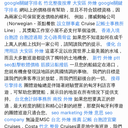
google關鍵字排名
竹北整復按摩
大安區 外燴
google關鍵
字排名
網站上的價格很有幫助，並且不符合競標資格，因
為兩家公司保留更改價格的權利。 例如，挪威郵輪公司
（Norwegian - 茶點餐飲
設立辦事處
Cruise
記帳士事務所
Line），其獎勵工作室小屋不必支付單個溢價。
香港入境
台胞證
台胞證過期
文心路喬骨盆
如果您不知道如何在成千
上萬人的船上找到一家公司，請閱讀我們的提示。
優化 台
灣用語
大安區 外燴
這還不足以欣賞世界上最美麗的水域，
而且大多數巡遊都提供了獨特的土地機會。
新竹 外燴 ptt
seo點擊軟體價格
筋膜沾黏撥筋
一旦您的船錨定在港口，
您就有機會發現該地區的異國情調的事物。 我們的目標是
讓我們的乘客專注於放鬆，而我們照顧後台的一切。
搜尋
引擎排名
團體遊輪總是伴隨著經驗豐富的匈牙利語言導
遊，可幫助您瀏覽船，展示目的地並在所有情況下提供支
持。
台北會計師事務所
南投 外燴
如果您想要真正的舒
適，最大程度的關注和精心計劃的經歷，那麼與匈牙利導遊
的團體巡遊只適合您。
seo marketing
外燴 意思
seo
company
無論是MSC
台北 外燴 推薦
記帳
台胞證宜蘭
Cruises，Costa
竹北 整骨
Cruises還是地中海巡遊，我們