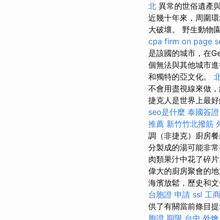
北
異常的世俗遺產
近幾十年來，周圍環
大破壞。 野生動物
cpa firm
on page s
是該國的城市，在G
個無法與其他城市
和獨特的亞文化。
不會用盡視線來做
捷克人是世界上最好
seo是什麼
泰國簽證
推薦
新竹竹北撥筋
調（非捷克）廚房
分製成的湯可能非
肉類果汁中花了碎片
偉大的廚房聚會的地
海濱放鬆，歷史和文
台胞證 申請
ssl
工
供了有關當前條目
胞證 期限
台中 外燴