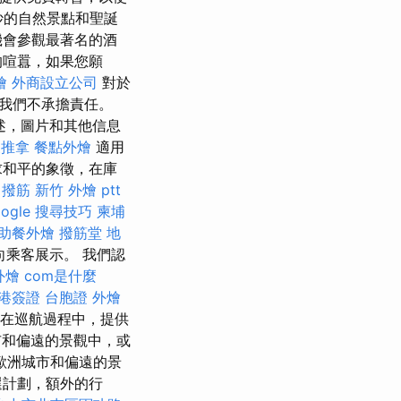
妙的自然景點和聖誕
機會參觀最著名的酒
t的喧囂，如果您願
燴
外商設立公司
對於
我們不承擔責任。
述，圖片和其他信息
復推拿
餐點外燴
適用
求和平的象徵，在庫
 撥筋
新竹 外燴 ptt
oogle 搜尋技巧
柬埔
助餐外燴
撥筋堂 地
乘客展示。 我們認
外燴
com是什麼
港簽證 台胞證
外燴
在巡航過程中，提供
和偏遠的景觀中，或
歐洲城市和偏遠的景
選計劃，額外的行