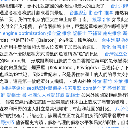
櫻桃樹開花，更不用說該國的象徵性和最大的山脈了。
台北 按
通過各種各樣的計劃來看到景點。
台胞證新北
台中 推拿
雖然有
第二天，我們在東京的巨大曲率上頭暈目眩。
搜尋引擎
如果此
請時應支付全部入場費。 在這兩個城市中，巨型起重機表明在哪裡崇
h engine optimization
撥金堂
推拿
記帳士 不補習
南屯推拿
新
rda）也是巴拉頓（Balaton）的起源，棕色的肉。
台中泡腳
香
人們用手臂信號和大聲哭泣表明了加巴拉的運動。
優化 台灣用
就是為什麼以這種方式捕獲的魚被稱為“魚”的原因。
台灣設立公
Balaton湖。 形成凱斯特山脈的白色白雲巖使海岸的氣候變
的房屋類型，煙熏屋（Kékuntone，Kévágórs）已經倖存
也成為19世紀。 到20世紀末，它是居住在湖上的人們的最大支持
之重，這是第一款經濟分支機構。 - 烤肉外燴
外燴
新竹 外燴 
證
關鍵字優化
seo點擊軟體價格
搜索引擎
com是什麼
整骨推薦
復師
記帳士 書
社團法人登記好處
記帳士
如果外國國家拒絕進行
。 儘管空氣污染在該國一些美麗的林木山上造成了痛苦的破壞
森林和田野的迷人對立是其他城市，村莊和莊園的對比。
八字命
我們的旅程時，請記住，該國現在正在從我們所謂的異常發展中
 搜尋技巧
儘管歷史古蹟，價格合理的價格水平和易於訪問性，但