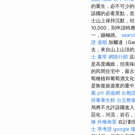
的重生，必不可少的
該國的必看景點，並
士山上保持沉默，但
10,000，則申
一，蹦極跳。
searc
證 過期
加爾達（Ga
去，來自山上山頂的
士 書單
網路行銷
這
是高度纖維，但美味的
的民間住宅中，最古老
萄種植和葡萄酒文化
是恢復旅遊業的重中
薦 ptt
易遊網 台胞
排毒養生館
台北整
局將不允許該國進入
惡化，河流，岩石，
燴
外燴佈置
在計劃
士 準考證
google