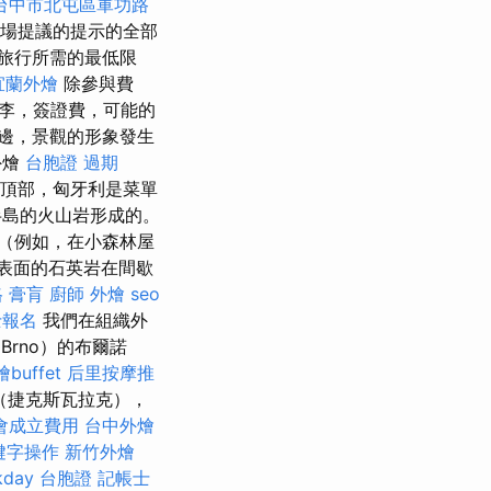
台中市北屯區軍功路
場提議的提示的全部
旅行所需的最低限
宜蘭外燴
除參與費
李，簽證費，可能的
邊，景觀的形象發生
外燴
台胞證 過期
頂部，匈牙利是菜單
半島的火山岩形成的。
（例如，在小森林屋
表面的石英岩在間歇
格
膏肓
廚師 外燴
seo
士報名
我們在組織外
Brno）的布爾諾
buffet
后里按摩推
（捷克斯瓦拉克），
會成立費用
台中外燴
鍵字操作
新竹外燴
kday 台胞證
記帳士