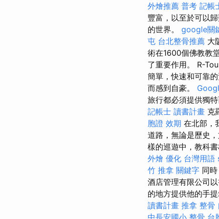
外燴推薦
普考 記帳
豐富，以至於可以
的世界。
google
屯
台北整骨推薦
大
術在1600個佛教教堂
了重要作用。 R-Tours
簡單，快速和可靠
而感到自豪。
Goo
旅行都必須提供獨特
記帳士 讀書計畫
克
胞證 效期
在北部，
道路，無論是歷史
樣的巡遊中，教科書
外燴
優化 台灣用語
竹 推拿
關鍵字
同時
酒店管理有限公司以
的地方提供他的手提
讀書計畫
推拿 整骨
中長安國小 整骨
台