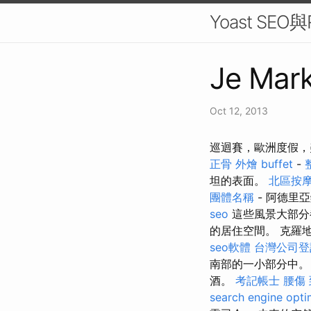
Yoast SE
Je Mark
Oct 12, 2013
巡迴賽，歐洲度假，
正骨
外燴 buffet
-
坦的表面。
北區按
團體名稱
- 阿德里
seo
這些風景大部分
的居住空間。 克羅
seo軟體
台灣公司登
南部的一小部分中
酒。
考記帳士
腰傷
search engine opti