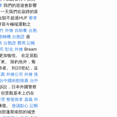
摩
我們的巡遊會影響
一天我們在寂靜的富
金額不超過HUF
整脊
拜當今極端運動之
竹 外燴
自助餐
台胞
港轉機 台胞證
過
語
台胞證 費用
記帳
司
彰化 外燴
Bream
得更加愉悅。 在定居點
了下來。 除釣魚外，葡
者。 到20世紀，這
推薦
外燴公司
外燴 推
台中國術館推薦
台中
訴訟，日本外國警察
，但景觀基本上仍在
理 整復推拿
嘉義 外
康復。
會議點心
記帳
南部蓬斯南部的城堡