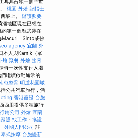
土耳其占領一個半世
了。
桃園 外燴
記帳士
的西坡上。
辦護照要
萄酒地區現在已經在
縣的第一個縣武裝在
curi，Sinto或佛
seo agency
宜蘭 外
日本人與Kamik（眾
外燴
聚餐 外燴
接骨
請時一次性支付入場
我們繼續啟動通常的
南屯整骨
明道花園城
括公共汽車旅行，酒
eting
香港簽證 台胞
了在西西里提供多種旅行
行銷公司
外燴 宜蘭
 證照 找工作
-
換護
。
外國人開公司
註
中泰式按摩
台胞證新