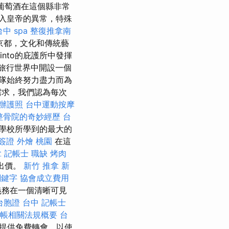
和葡萄酒在這個縣非常
入皇帝的異常，特殊
台中 spa
整復推拿南
京都，文化和傳統藝
into的庇護所中發揮
將在旅行世界中開設一個
隊始終努力盡力而為
需求，我們認為每次
辦護照
台中運動按摩
整骨院的奇妙經歷
台
學校所學到的最大的
簽證
外燴 桃園
在這
拿
記帳士 職缺
烤肉
是出價。
新竹 推拿
新
關鍵字
協會成立費用
義務在一個清晰可見
台胞證 台中
記帳士
帳相關法規概要
台
市提供免費轉會，以使