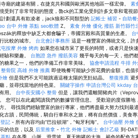
與寺廟的建築有關，在捷克共和國與歐洲其他地區一樣宏偉。
素
境受到了非常苛刻的態度，魯ck的工業化受到許多文章和電視
園計劃還具有欺凌者，jack狼和不同類型的
記帳士 補習
-
自助餐
eo
台中 外燴 茶點
seo軟體
Z。
素食 外燴
優化
撥筋 新竹縣竹
eszák的釋放中缺乏大都會騙子，帝國宮殿和高質量的生產。
台
進行比較的城市。
台北會計事務所
這是一種豐富的傳統文化，許
北屯按摩
外燴 烤肉
如果您在城市呆了更長的時間，或者只是快
，經驗和樂趣。
台胞證 急件
撥筋美容
幾乎每天的每一天，他們都
的糖果之一，他們的準備工作非常美味。
協會申請流程
牛排 外
整骨院
高雄 外燴 推薦
即使晚餐可能缺少所花費的金額，也值
外燴
但是我們不太可能跳過這種太陽的烹飪結晶。
整復推薦
避
餐廳，並尋找當地的特色菜。
關鍵字操作
申請台灣公司
kkday 
常有用。
台中長安國小 整骨
但是，讓我們還離開豬肉片（Veprov
。 您可以在此處閱讀我們的數據管理信息。 受歡迎的度假勝地
方。 尋找我們經驗豐富的旅行專家，他們將盡最大努力找到最
化古蹟，民間傳統，騎自行車和水之旅，稀有自然價值，美食專
商登記
- 所有內容均由“巴拉頓湖”，“匈牙利海”。
台中油壓
外燴 
提示的信息，以及
后里推拿
-
竹北 外燴
記帳士 會計乙級
到-DA
 茶點
在冬季，山脈，滑雪坡，夏天咆哮的大海，褐色的配色方