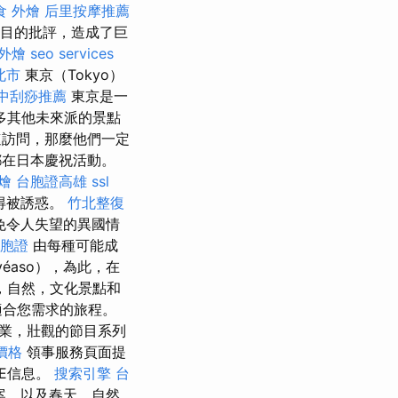
食 外燴
后里按摩推薦
節目的批評，造成了巨
外燴
seo services
北市
東京（Tokyo）
中刮痧推薦
東京是一
多其他未來派的景點
速訪問，那麼他們一定
在日本慶祝活動。
燴
台胞證高雄
ssl
得被誘惑。
竹北整復
免令人失望的異國情
台胞證
由每種可能成
éaso），為此，在
，自然，文化景點和
適合您需求的旅程。
業，壯觀的節目系列
價格
領事服務頁面提
TE信息。
搜索引擎
台
案，以及春天，自然