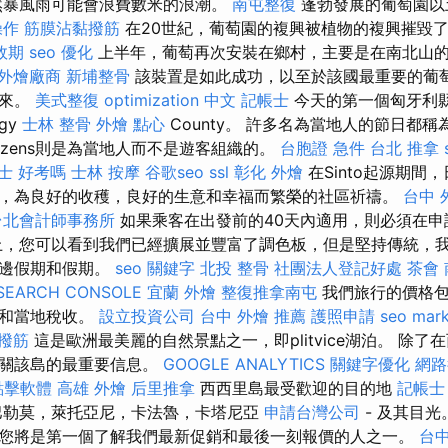
然暴風雨可能會浪費數米的浪潮。
南屯整復
蓬勃發展的葡萄園以
操作
筋膜沾黏撥筋
在20世紀，葡萄園的複興被植物的複興摧毀
效期
seo 優化
上半年，葡萄再次安裝在鄉村，主要是在南北山
外燴廠商
新埔整骨
該裝置是如此成功，以至於該國最重要的葡
起來。
美式整復
optimization 中文
記帳士
今天的第一個匈牙利
gy
士林 整骨
外燴 點心
County。 許多名為當地人的節日都稱為Ma
izens則是為當地人而不是遊客組織的。
台胞證 急件
台北 推拿
士 好考嗎
士林 按摩
谷歌seo
ssl
彰化 外燴
在Sinto起源期間，
，為良好的收穫，良好的生意和幸福而繁榮的社區祈禱。
台中 
台北會計師事務所
如果乘客在出發前的40天內適用，則必須在申
上，您可以看到我們已經擴展並豐富了調色板，但是堅持傳統，
海邊假期和假期。
seo 關鍵字
北投 整骨
社團法人登記好處
茶會
SEARCH CONSOLE
宜蘭 外燴
整復推拿南屯
我們旅行的價格包
點和當地稅收。
設立投資公司
台中 外燴 推薦
護照申請
seo mark
撥筋
這是歐洲最美麗的自然景點之一，即plitvice湖泊。 除
有關該島的最重要信息。
GOOGLE ANALYTICS
關鍵字優化
網路
點擊軟體
高雄 外燴
后里推拿
西西里島最受歡迎的目的地
記帳士
巴勒莫，萊托亞尼，卡法魯，卡塔尼亞
申請台灣公司
- 及其目光
您將是第一個了解我們最新促銷和最後一刻報價的人之一。
台