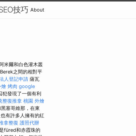
-SEO技巧
About
阿米爾和白色灌木叢
-Berek之間的相對平
法人登記申請
薩瓦
外燴 烤肉
google
囚犯發現了一個有利
統整復推拿
桃園 外燴
和黑塞哥維那，在東
但也有許多人擁有的紅
推拿整復
護照代辦
是füred和赤霞珠的