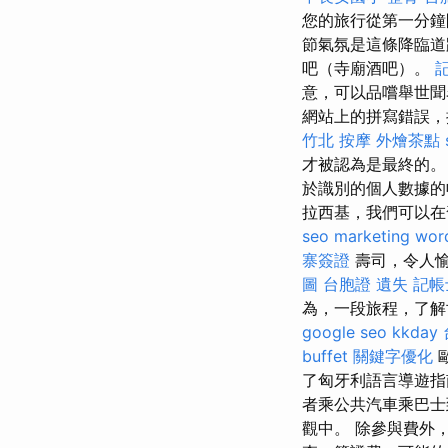
您的旅行從第一分
節氣氛是這條降臨道
吧（寺廟酒吧）。
意，可以品嚐舉世聞
網站上的拼寫錯誤，
竹北 按摩
外燴茶點
才被認為是最終的
於識別的個人數據的
拉西基，我們可以在
seo marketing
wor
寨簽證
壽司，令人愉
圖
台胞證 遺失
記帳
為，一段旅程，了解
google seo
kkday
buffet
關鍵字優化
了匈牙利語言導遊指
者乘公共汽車乘巴
觀中。 除參與費外