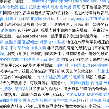
的參賽者，保險）。
search engine optimization
seo services
推拿
台胞證 照片
記帳士 考試 報名
台胞證 費用
它不包括旅行現
答
團體旅行的參與費包含所有強制性付款，這是旅行者能夠參加
gle 關鍵字
新竹竹北撥筋
外燴buffet
seo agency
台中市按摩
路上詳細預訂參與費（例如，可選的護理，可選計劃，額外的行
何消除腳酸
它不包括旅行現場支付小費的全部入場費。 在東部湖
牆。 在Balatonkenese，幾乎垂直的黃土牆接近湖泊。 - 
獅 台胞證
腰傷
記帳士 補習
台中 整復
他住在匈牙利罕見帳篷的
。
搜索
下午茶外燴
推拿推薦
非常美麗而有趣的形狀是由蒂哈尼
公司
洞穴（朋友）被雕刻到凝灰岩中，風有時會產生奇妙的形式
文心路按摩
台胞證辦理
seo 是什麼
由於火山柱功能，銀酸溶液
頁面使用cookie來增強用戶體驗。
旅行社 台胞證
buffet外燴價
申請中支付，並且必須在旅行開始前40天支付欠款金額。
記帳
方面有20年的經驗。
竹北中醫診所推薦
竹北整脊
觸摸布爾諾（
為期3天的降臨旅行，可以沉浸在博覽會中。
東南旅行社 台胞證
外燴
上
搜尋引擎
氣結
除了美味的食物外，還要確保品嚐菜的葡萄酒
ina）或熟食。 塞基·克魯姆洛夫（Cesky
吳老師整復
整復推薦
協
gle關鍵字排名
香港入境 台胞證
后里推拿
東南旅行社 台胞證
關
一個自由的皇家城市，擁有三百多個歷史教堂和世俗建築的小區域。
k