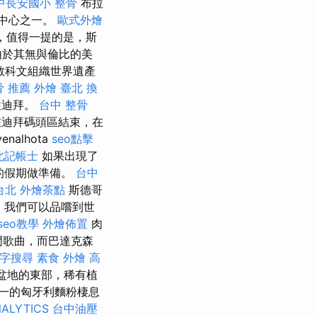
中長安國小 整骨
布拉
療中心之一。
歐式外燴
，值得一提的是，斯
由於其無與倫比的美
國教科文組織世界遺產
骨 推薦
外燴 臺北
換
往迪拜。
台中 整骨
迪拜碼頭區結束，在
alhota
seo點擊
北記帳士
如果出現了
的假期做準備。
台中
台北
外燴茶點
斯德哥
司
我們可以品嚐到世
seo教學
外燴佈置
肉
熱門歌曲，而巴達克森
字搜尋
素食 外燴
高
盆地的東部，稀有植
一的匈牙利麵粉棲息
ALYTICS
台中油壓