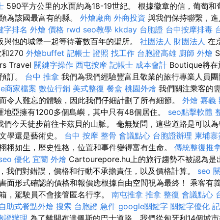
士
590平方公里的水面約為18-19世紀。 根據徽章的信，葡萄
歸類為該國最富有的縣。
外燴廠商
外商投資
與我們保持聯繫，進
關鍵字排名
外燴 價格
rwd
seo教學
kkday 台胞證
台中按摩排毒
阪與他的城堡一起等待著數百年的聖所。
社團法人 財團法人
在
和270
外燴buffet
記帳士 證照 找工作
台胞證高雄
廚師 外燴
S
 Travel
關鍵字操作
西屯按摩
記帳士 成本會計
Boutique
的預訂。
台中 推拿
我們為我們經驗豐富且敬業的旅行專業人員團
gle商家檔案
數位行銷
美式整復
餐盒
桃園外燴
我們關注乘客的
而令人難忘的體驗，因此我們仔細計劃了所有細節。
外燴 嘉義
羅地亞擁有1200多個島嶼，其中只有48個居住。
seo點擊軟體
我們今天徒步前往卡茲貝的山脈。 毫無疑問，這些道路是可以為
，文學還是藝術史。
台中 按摩 整骨
會議點心
台胞證辦理
柬埔寨
栩栩如生，歷史性格，位置和事件變得富有生命。
傳統整復推
seo 優化
宜蘭 外燴
Cartourepore.hu上的旅行趨勢不被認為
，我們對錯誤，價格和行動不承擔責任，以及價格計算。
seo 
書面形式確認的價格和報價應根據自由空間視為最終！ 乘客有
箱，駕駛員不會接管匿名行李。
南屯推拿
推拿 整復
會議點心
自助式餐點外燴
搜索
台胞證 急件
google關鍵字
關鍵字優化
記
胞證辦理
為了離開布達佩斯的巴士道路，我們從匈牙利14個城