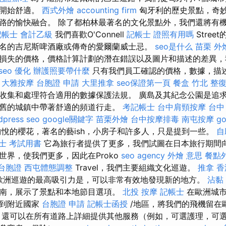
鐘開始舒適。
西式外燴
accounting firm
匈牙利的歷史景點，奇
路的愉快融合。 除了都柏林最著名的文化景點外，我們還將有
記帳士 會計乙級
我們喜歡O'Connell
記帳士 證照有用嗎
Stree
名的吉尼斯啤酒廠或傳奇的愛爾蘭威士忌。
seo是什么
苗栗 外
損失的價格，價格計算計劃的潛在錯誤以及圖片和描述的差異，
seo 優化
辦護照要帶什麼
只有我們員工確認的價格，數據，描
。
大雅按摩
台胞證 申請
大里推拿
seo保證第一頁
餐盒
竹北 整
收集和處理符合適用的數據保護法規。 廣島及其紀念公園是追
舊的城鎮中帶著舒適的頻道行走。
考記帳士
台中肩頸按摩
台中
dpress seo
google關鍵字
苗栗外燴
台中按摩排毒
南屯按摩
g
悅的櫻花，著名的藝ish，小房子和許多人，只是提到一些。
自
士 考試用書
它為旅行者提供了更多，我們試圖在日本旅行期間向
世界，使我們更多，因此在Proko
seo agency
外燴 意思
餐點
 台胞證
西屯體態調整
Travel，我們主要組織文化巡遊。
推拿
香
歐洲巡遊的最高吸引力是，可以非常有效地發現新的地方。
沾黏
南，展示了景點和本地節目選項。
北投 按摩
記帳士
在歐洲城市
士到附近國家
台胞證 申請
記帳士函授
/地區，將我們的飛機留在
，還可以在所有道路上詳細提供其他服務（例如，可選護理，可