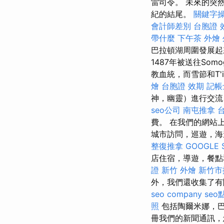
雷司令。 未來的突
紀的結尾。
關鍵字
會計師差別
台胞證 
帶什麼
下午茶 外燴
巴拉頓湖周圍發展
1487年被送往Somo
教血統，而雪節和T'
燴
台胞證 效期
記帳
神，幽靈）進行交流
seo公司
南屯推拿
費。 在我們的網站
城市訪問，巡遊，
整復推拿
GOOGLE 
店住宿，導遊，餐
證
新竹 外燴
新竹市
外，我們還收集了
seo company
seo
照
包括陶爾米娜，
冊我們的新聞通訊，