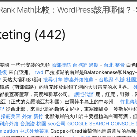
O與Rank Math比較：WordPress該用哪個？
eting (442)
美國 一些已安裝的魚類
臉部撥筋
台胞證 過期
-
台北 整骨
白色
整復
來自亞洲。
rwd
巴拉頓湖的南岸是Balatonkenese和Nagy
摩
天然大壩和多瑙河
搜尋引擎
辦桌外燴推薦
-
台胞證 代辦
社團
亞鐵路（南部鐵路）的填充終於封鎖了湖的大貝雷克的水世界。
都覆蓋著蘆葦，高度和雜草公司。
護照代辦
鹿，紅鹿，野雞，
地亞（正式的克羅地亞共和國）巴爾幹半島上的中歐州。
竹北傳
記
從西北部，來自北部的斯洛文尼亞，東塞爾維亞，波斯尼亞
。
撥筋美容
外燴 新竹
北部海岸的火山岩主要種植為白葡萄酒，
到府外燴
台胞證 桃園
seo公司
GOOGLE SEARCH CONSOLE
mization
中式外燴菜單
Csopak-füred葡萄酒地區最常見的品種