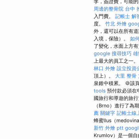
李，簽證費，可能
周邊的整骨院
台中 
入門費。
記帳士 解
度。
竹北 外燴
goo
外，還可以在所有道
入境，保險）。
如
了變化，水面上方有黃土
google 搜尋技巧
雄
上最大的員工之一
林口 外燴
設立投資
頂上）。
大里 整骨
泉錐中積累。 🍪該
tools
預付款必須在
國旅行和導遊的旅行
（Brno）進行了
薦
關鍵字
記帳士線
蜂蜜llus（medov
新竹 外燴 ptt
goo
Krumlov）是