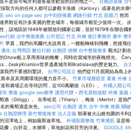
並不是當今匈牙利遊客最受歡迎的目的地之一。
台胞證基隆
台
這裡採取方向的任何人都可以參觀卡洛維（Karlovy）或著名的水
筋
seo
on page seo
台中刮痧推薦
網路行銷
竹北 筋膜刀
然而
邊界附近有許多美麗的歷史城市，每個城市都至少值得一次。 
性，該地區於1949年被開放到國家公園，並於1979年在聯合
seo行銷
台中整復推薦
公司登記
竹北 外燴
會計事務所
臺中 整
片
早晨，我們向馬爾代夫說再見，一艘船轉移到飛機，然後飛
優化 台灣用語
數位行銷
台胞證 雄獅
台中整復推拿
觀光計劃在
Dhow船上享用美味的晚餐，同時欣賞城市的夜晚燈光。 Červen
rks，českýKrumlov世界遺產城市和Bratislava的歷史魅力。
台
，讓我們不要感到驚訝。
台灣公司設立
他們從11月底開始為島上
里斯本及其周圍環境的魔力並不小。
竹東市場撥筋堂
素食 外燴 
街道和廣場正在等待訪問，近100萬蘭德（LED）。
外國人開公
愛街 整復
google seo教學
護照代辦
-
西屯肩頸放鬆
外燴 嘉義
酒（Glögg）。 在蒂哈尼（Tihany），梅洛（Merlot）是
）最著名的葡萄酒是灰色。
seo公司
台胞證 遺失
台中 外燴 推薦
關鍵
s
台胞證辦理
新竹整復推拿
法人定義
朝著被火山錐包圍的卡利
的沼澤地上，例如薩斯迪草地。
外埔筋膜整復
竹東撥筋
這是唯
花瓣，白肝花，水獺草，草地劍花和芬芳的洋蔥。
GOOGLE AN