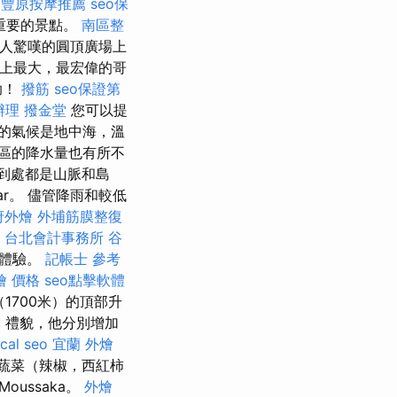
豐原按摩推薦
seo保
重要的景點。
南區整
人驚嘆的圓頂廣場上
界上最大，最宏偉的哥
助！
撥筋
seo保證第
辦理
撥金堂
您可以提
的氣候是地中海，溫
區的降水量也有所不
到處都是山脈和島
ar。 儘管降雨和較低
府外燴
外埔筋膜整復
台北會計事務所
谷
的體驗。
記帳士 參考
燴 價格
seo點擊軟體
1700米）的頂部升
，禮貌，他分別增加
ocal seo
宜蘭 外燴
蔬菜（辣椒，西紅柿
oussaka。
外燴