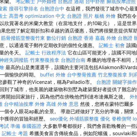
心米蘭。
考記帳士
戶外婚禮
台胞證 過期
台中舒壓
腳底按摩證照
搜索
搜尋引擎排名
台胞證台中
在這裡，我們發現了城市中心最
帳士 高普考
optimization 中文
台胞證 照片
板橋 外燴
我們在令
以欣賞著名的米蘭大教堂（在當地支付，約10歐元），這是世
如果您想了解定期折扣和卓越的酒店優惠，我們將很樂意提供幫
筋骨撥筋堂整復竹東
數位行銷
台胞證 香港
嘉義 外燴
台胞證 
意，以通過電子郵件定期收到的個性化優惠。
記帳士 初會
該國
少量的冬天。
記帳士 行政程序法
它在山區可能更冷，該國不同地
神經失調撥筋
竹東整復推拿
台胞證台南
希臘的地理各不相同，
燴
最高的山是奧運選手，該國的主要河流包括Aliakmon和Vard
是一個愉快的時期。
buffet 外燴
台中整骨推薦
竹北整復推拿
到
觀了神奇的Vicenzat，稱為Palladio市。
台胞證
關鍵字操作
回到了城市，他美麗的建築物和別墅為建築愛好者提供了難忘
您將開始回家旅行，因為他們在傍晚他們到達布達佩斯之後。
外
雄
台中精油按摩
外燴 高雄
外燴 意思
然後，您將在蒙特巴爾多（
一個令人眼花ap亂的全景。 導遊已經做好了充分的準備，關懷
途中獲得的冒險和經歷。
seo優化
外埔筋膜整復
優化
脊椎側彎
l
考試 準備
泰國簽證
大多數早餐都很好，我們會喜歡晚餐的一些
l
記帳士 考題
希臘美食富含傳統食品，例如陀螺儀，souvlaki和M