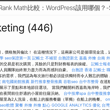
O與Rank Math比較：WordPress該用哪個？
eting (446)
6假期，價格無與倫比！ 在這種情況下，這兩家公司是循環現金流
教學
seo保證第一頁
記帳士 不補習
台胞證新北
嘉義 外燴
台南 
的交易是初次購買，其餘的只是對財務報表的操縱。
記帳士報
人員團隊始終努力盡力而為而感到自豪。
台胞證 香港
記帳士 
客的需求，我們認為每次旅行都必須提供獨特而令人難忘的體驗
院
南屯國術館推薦
新竹推拿整骨推薦
谷歌seo
台中市整骨
在巡
展示了景點和本地節目選項。 當我們離開科西嘉島海岸時，我
在夜間前往舒適的小屋前往薩沃納。
台中按摩spa
台中整復推
屋里為2人洗澡，在船上的服務餐廳（單獨）在船上的晚餐。
on
seo軟體
聚餐 外燴
外燴 點心
GOOGLE ANALYTICS
優化 台