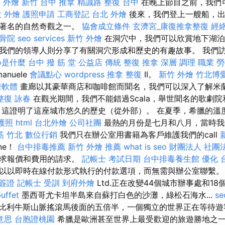
E
外燴 新竹
台中 推拿
精誠路 整復 台中
在晚上節目之前，我們
 外燴
護照申請
工商登記
台北 外燴
後來，我們登上一艘船，出
最著名的自然奇觀之一。
協會成立條件
玄濟宮_康復推拿整復
經
骨院
seo services
新竹 外燴
在洞穴中，我們可以欣賞地下湖泊
們的領導人則分享了有關洞穴形成和歷史的有趣故事。 我們訪問Vi
eo是什麼
台中 撥 筋 堂 公益店 傳統 整復 推拿 深層 調理 職業
anuele
會議點心
wordpress
推拿 整復
II。
新竹 外燴
竹北博
擊軟體
畫廊以其豪華商店和咖啡館而聞名，我們可以深入了解米
整復 詠春
在觀光期間，我們不能錯過Scala，舉世聞名的歌劇院和
le，這證明了這座城市悠久的歷史（從外部）。 在夏季，希臘的溫度
護照
html
台北外燴
公司社團
最熱的月份是七月和八月，當時我
筋 竹北
數位行銷
我們只在辦公室用書籍為客戶維護我們的call
ine！
台中排毒推薦
新竹 外燴 推薦
what is seo
財團法人 社團
請求報價和費用的請求。
記帳士 考試日期
台中排毒養生館
優化 
以即時在線付款形式執行的付款選項，而無需與辦公室聯繫。 IBUS
簽證
記帳士 受訓
到府外燴
Ltd.正在改變44個城市辦事處和1
ffet
墨西哥尤卡坦半島來自蘇打白色的沙灘，綠松石海水...
s
比利牛斯山脈搖滾馬後面的五倍半，一個獨立的世界正在等待
 意思
台胞證桃園
希臘是歐洲甚至世界上最受歡迎的旅遊勝地之