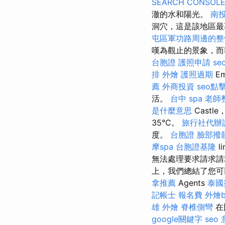
SEARCH CONSOL
澈的水和陽光。
南投
洞穴，這是該地區
屯區軍功路周邊的整
嘆為觀止的景象，而我
台胞證
護照申請
s
排 外燴
護照過期
Em
薦
外商投資
seo點
活。
台中 spa
老師
是什麼意思
Cast
35°C。
旅行社代辦
度。
台胞證
臉部撥
摩spa
台胞證基隆
l
無法處理要求請求
上，我們總結了您可以
拿推薦
Agents
泰國
記帳士 報名費
外燴bu
雄 外燴
脊椎側彎
在
google關鍵字
seo