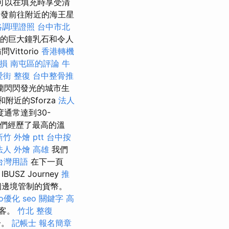
可以在填充時享受清
發前往附近的海王星
絡調理證照
台中市北
的巨大鐘乳石和令人
ttorio
香港轉機
 勞損 南屯區的評論
牛
愛街 整復
台中整骨推
蘭閃閃發光的城市生
附近的Sforza
法人
通常達到30-
們經歷了最高的溫
新竹 外燴 ptt
台中按
法人
外燴 高雄
我們
台灣用語
在下一頁
Z Journey
推
8個邊境管制的貨幣。
eo優化
seo 關鍵字
高
遊客。
竹北 整復
一。
記帳士 報名簡章