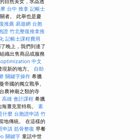
的自然美女，水晶透
按摩
台中 推拿
記帳士
關者。 此舉也是慶
復推薦
易遊網 台胞
胞證
竹北整復推拿推
化
記帳士課程費用
了晚上，我們到達了
或組織出售商品或服務
optimization 中文
發現新的地方。
自助
脊
關鍵字操作
希臘
曼帝國的獨立戰爭。
台農神廟之類的寺
師
高雄 會計課程
希臘
si的海灘克里特島。
素
是什麼
台胞證申請
竹
當地傳統。 在這樣的
照申請
筋骨整復
早餐
eo 關鍵字
童話中世