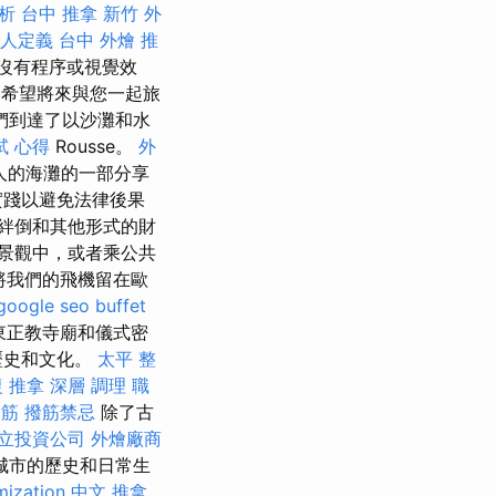
分析
台中 推拿
新竹 外
人定義
台中 外燴 推
為沒有程序或視覺效
希望將來與您一起旅
我們到達了以沙灘和水
試 心得
Rousse。
外
人的海灘的一部分享
實踐以避免法律後果
絆倒和其他形式的財
景觀中，或者乘公共
將我們的飛機留在歐
google seo
buffet
東正教寺廟和儀式密
歷史和文化。
太平 整
復 推拿 深層 調理 職
撥筋
撥筋禁忌
除了古
立投資公司
外燴廠商
了城市的歷史和日常生
mization 中文
推拿