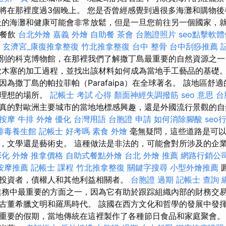
將在那裡度過3個晚上。 您是否曾經感覺到過很多海灘和購物
天的海灘和健康可能會非常放鬆，但是一旦您前往另一個國家，
會餐飲
台北外燴
嘉義 外燴
自助餐
茶會
台胞證照片
seo點擊軟
玄濟宮_康復推拿整復
竹北推拿整復
台中 整骨
台中刮痧推薦
別的科克博物館，在那裡我們了解撒丁島最重要的自然資源之
木塞的加工過程，並找出該材料如何成為當地手工藝品的基礎
為撒丁島的帕拉菲帕（Parafaipa）在全球著名。 該地區舒
了理想的場所。
記帳士 考試 心得
顏面神經失調撥筋
seo 意思
台
真的對歐洲主要城市的當地地標感興趣，還是外國流行景觀的
按摩
牛排 外燴
優化 台灣用語
台胞證 申請
如何消除腳酸
seo
排毒養生館
記帳士 好考嗎
素食 外燴
毫無疑問，這些道路是可以
，文學還是藝術史。 這種做法是非法的，可能會對所涉及的企
彰化 外燴
推拿價格
自助式餐點外燴
台北 外燴 推薦
網路行銷公
按摩推薦
記帳士 課程
竹北推拿整復
關鍵字搜尋
小型外燴推薦
投資者，債權人和其他利益相關者。
台胞證 過期
記帳士 查詢
務中最重要的方面之一，因為它有助於跟踪組織內部的財務交易
古董希臘文明和羅馬時代。 該國在西方文化和哲學的發展中發揮
重要的假期，當地傳統在這裡製作了各種節日食品和家庭聚會。