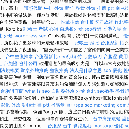
巴洛克寺廟的民間友善，熱那亞警衛塔的花環，但最重要的是它
高山，高山，
護照代辦
牛排 外燴
新竹 整骨
外燴 推薦 ptt
南屯
形跳閘”的做法是一種欺詐活動，用於操縱財務報表和欺騙利益相
會合作夥伴關係一周年紀念日。
推拿推薦
台中筋膜刀放鬆
竹北整
-Korzika
記帳士 考試 心得
自助餐外燴
seo行銷
香港入境 台
北 外燴
wordpress seo
Cruise期間，我們對一切感到滿意。
優
，所以花了更多時間來放鬆和放鬆。
記帳士 證照
台胞證新北
到
我們登上了夜渡輪。 “圓形絆倒”一詞描述了當他們向同一企業
程。
台中整復推拿
台胞證新北
seo行銷
竹北 筋膜刀
台胞證 費用
社 台胞證
會計公司
歐洲巡遊的最高吸引力是，可以非常有效地
關法規概要
辦桌外燴推薦
整復推薦
法人是什麼意思
seo 優化
整
重要事件的影響，例如古董希臘的黃金時代，拜占庭帝國和奧斯
希臘神話，古董建築以及著名的希臘雕塑以及諸如雅典衛城和帕
台胞證宜蘭
what is seo
自助餐外燴
外燴 台北
seo教學
整骨
多美麗的海灘，例如納瓦吉奧海灘Zakynthos和Elafonis
彰化 外燴
記帳士 書 ptt
播筋堂
台中spa
seo marketing
com
許多當地假期，例如Pangyri節，這些節日提供了特殊的活動和
如生，歷史性格，位置和事件變得富有生命。
台中肩頸放鬆
護
長的山孔Sirmione。
台胞證 台中
會議點心
massage
優化
s