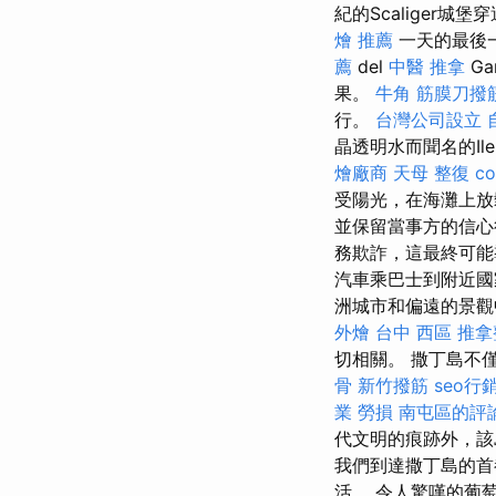
紀的Scaliger
燴 推薦
一天的最後一
薦
del
中醫 推拿
G
果。
牛角 筋膜刀撥
行。
台灣公司設立
晶透明水而聞名的Il
燴廠商
天母 整復
c
受陽光，在海灘上放
並保留當事方的信
務欺詐，這最終可
汽車乘巴士到附近
洲城市和偏遠的景
外燴
台中 西區 推
切相關。 撒丁島不
骨
新竹撥筋
seo行
業 勞損 南屯區的評
代文明的痕跡外，該
我們到達撒丁島的首都
活。 令人驚嘆的葡