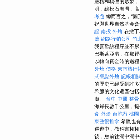
嚴格和驕傲的形象，
明，綠松石海灣，
考題
總而言之，“圓
祝與世界自然基金
證
南投 外燴
在撒丁島
薦
網路行銷公司
竹
我喜歡該程序並不累
巴斯蒂亞港，在那裡
以轉向資金時的過
外燴 價格
東南旅行
式餐點外燴
記帳相
的歷史已經受到許多
希臘的文化遺產包括
廟。
台中 中醫 整骨
海岸長數千公里，提供許
食 外燴
台胞證 桃園
東整復推拿
希臘也有
巡遊中，教科書栩栩
後，您前往湖中湖中長