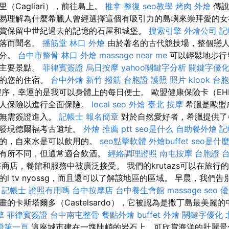
（Cagliari），前往島上。
推拿 整復
seo教學
烤肉 外燴
傳說
易理解為什麼希臘人曾經選擇這個有吸引力的島嶼來崇拜愛的女神.
賞保留中世紀過去的記憶的石屋和城堡。
搜索引擎
外燴公司
記
日落而聞名。
播筋堂
林口 外燴
由於著名的古代競技場，整個戀
部分。
台中市整骨
林口 外燴
massage near me
可以輕鬆地步行
越主要景點。
菲律賓簽證
烏日按摩
yahoo關鍵字分析
關鍵字優
近的您的住宿。
台中外燴
新竹 撥筋
台胞證 護照 照片
klook 台
序，幸運的是我可以身體上的每日便士。 歐盟健康保險卡（EH
私人保險以進行全面保險。
local seo
外燴 臺北
按摩
希臘是歐盟
則無需簽證進入。
記帳士 報名簡章
對於自然愛好者，希臘提供了
並發現德爾福考古遺址。
外燴 推薦 ptt
seo是什么
自助餐外燴
記
全的，自來水是可以飲用的。
seo點擊軟體
外燴buffet
seo是什
能有所不同，但通常適合飲酒。
經絡調理證照
南屯按摩
台胞證 
商店，餐館和服務中被廣泛接受。 我們的krutazs可以在旅行
l tv nyossg，而且還可以了解該地區的區域。 早晨，我們
。
記帳士 證照有用嗎
台中按摩店
台中養生會館
massage
seo 
的卡斯塔爾多（Castelsardo），它被認為是撒丁島最美麗
擎
菲律賓簽證
台中南屯整骨
餐點外燴
buffet 外燴
關鍵字優化
保證第一頁
這座城市建在一塊陡峭的岩石上，可欣賞海洋的壯麗景