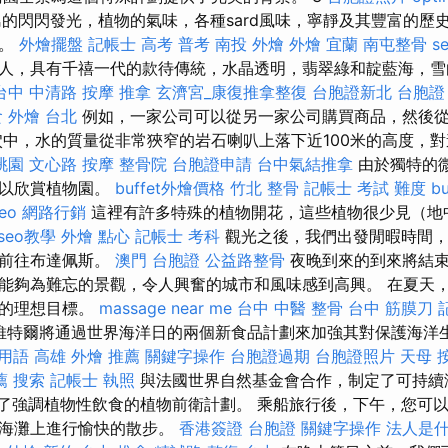
島的閃閃發光，植物的氣味，各種sard風味，寧靜及其豐富的歷
所。
外燴擺盤
記帳士 高考 普考
南投 外燴
外燴 宜蘭
南屯整骨
s
人，具有千禧一代的款待傳統，水晶透明，翡翠綠和靛藍海，雪
台中 中清路 按摩
推拿
玄濟宮_康復推拿整復
台胞證新北
台胞證
 外燴 台北
例如，一家公司可以從另一家公司購買商品，然後
穴中，水的質量從非常狹窄的岩石喇叭上落下近100米的高度，
桃園
文心路 按摩
整骨院
台胞證申請
台中氣結推拿
由於獨特的
可以欣賞植物園。
buffet外燴價格
竹北 整骨
記帳士 考試 難度
b
eo
網路行銷
這裡有許多特殊的植物開花，這些植物很少見（地
seo教學
外燴 點心
記帳士 考科
觀光之後，我們出發閒暇時間，
們前往布達佩斯。
澳門 台胞證
公益路整骨
夜晚到來的到來將結束
能夠為難忘的景觀，令人興奮的城市和風味感到高興。 在夏天
目的理想目標。
massage near me
台中 中醫 整骨
台中 筋膜刀
維特爾將通過世界海洋日的兩個新食品計劃來加強其對保護海洋
灣用語
高雄 外燴 推薦
關鍵字操作
台胞證過期
台胞證照片
天母 
薦
搜索
記帳士 執照
與法國世界自然基金會合作，制定了可持續
入了強調植物性飲食的植物前衛計劃。 乘船旅行後，下午，您可
在海灘上進行愉快的散步。
香港簽證 台胞證
關鍵字操作
法人是