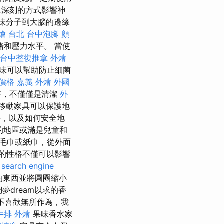
象深刻的方式影響神
味分子到大腦的邊緣
燴 台北
台中泡腳
顏
和壓力水平。 當使
台中整復推拿
外燴
味可以幫助防止細菌
體價格
嘉義 外燴
外國
良好，不僅僅是清潔
外
移動家具可以保護地
要，以及如何安全地
的地區或滿是兒童和
毛巾或紙巾，從外面
的性格不僅可以影響
。
search engine
的東西並將圓圈縮小
夢dream以求的香
不喜歡無所作為，我
牛排 外燴
果味香水家