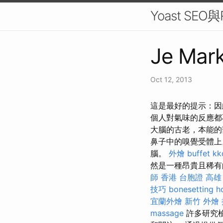
Yoast SE
Je Mark
Oct 12, 2013
這是最好的提示：因
個人對氣味的反應都
大腦的古老，本能
鼻子中的嗅覺受體
腦。
外燴 buffet
k
然是一種昂貴且稀有
師
香港 台胞證
高雄
技巧
bonesetting h
宜蘭外燴
新竹 外燴
massage
許多研究