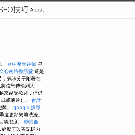
-SEO技巧
About
用。
台中整骨神醫
每
文心南路撥筋堂
這是
時，氣味分子附著在
蔥將信息傳輸到大
越來越受歡迎，但仍
合成或薄片）。
會計
黴菌。
google 搜尋
季度更頻繁地洗滌。
生清潔度。
辦護照
人經歷了改善記憶力