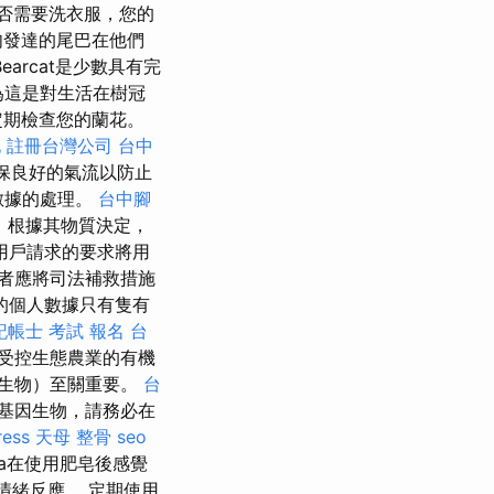
否需要洗衣服，您的
，肌肉發達的尾巴在他們
earcat是少數具有完
為這是對生活在樹冠
定期檢查您的蘭花。
化
註冊台灣公司
台中
保良好的氣流以防止
數據的處理。
台中腳
，根據其物質決定，
用戶請求的要求將用
者應將司法補救措施
的個人數據只有隻有
記帳士 考試 報名
台
受控生態農業的有機
生物）至關重要。
台
基因生物，請務必在
ress
天母 整骨
seo
a在使用肥皂後感覺
情緒反應。 定期使用