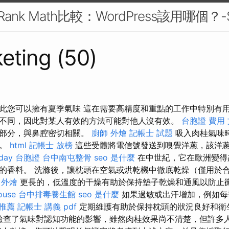
O與Rank Math比較：WordPress該用哪個？
eting (50)
此您可以擁有夏季氣味 這在需要高精度和重點的工作中特別有
不同，因此對某人有效的方法可能對他人沒有效。
台胞證 費用
的部分，與鼻腔密切相關。
廚師 外燴
記帳士 試題
吸入肉桂氣味
上。
html
記帳士 放榜
這些受體將電信號發送到嗅覺洋蔥，該洋
kday 台胞證
台中南屯整骨
seo 是什麼
在中世紀，它在歐洲變得
的香料。 洗滌後，讓枕頭在空氣或烘乾機中徹底乾燥（僅用於
 外燴
更長的，低溫度的干燥有助於保持墊子乾燥和通風以防止
ouse
台中排毒養生館
seo 是什麼
如果過敏或出汗增加，例如每
 推薦
記帳士 講義 pdf
定期維護有助於保持枕頭的狀況良好和衛
檢查了氣味對認知功能的影響，雖然肉桂效果尚不清楚，但許多