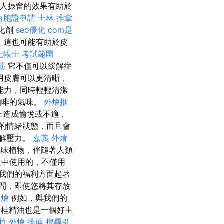
人振奮的效果有助於
台胞證申請
士林 推拿
氧化劑
seo優化
com是
，這也可能有助於皮
記帳士 考試範圍
筋
它不僅可以緩解症
用皮膚可以更清晰，
能力，同時輕輕清潔
咖啡的氣味。
外燴推
上造成愉悅或不適，
的情緒狀態，而且會
緩解壓力。
嘉義 外燴
氣味植物，伴隨著人類
及中使用的，不僅用
我們的福利方面起著
長時間，即使您將其存放
外燴
例如，與我們的
桂精油也是一個好主
竹 外燴 推薦
搜尋引