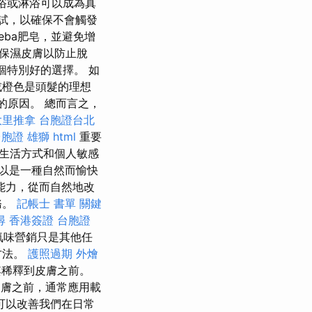
浴或淋浴可以成為真
試，以確保不會觸發
eba肥皂，並避免增
保濕皮膚以防止脫
個特別好的選擇。 如
或橙色是頭髮的理想
的原因。 總而言之，
大里推拿
台胞證台北
台胞證 雄獅
html
重要
生活方式和個人敏感
以是一種自然而愉快
能力，從而自然地改
務。
記帳士 書單
關鍵
尋
香港簽證 台胞證
氣味營銷只是其他任
方法。
護照過期
外燴
其稀釋到皮膚之前。
膚之前，通常應用載
可以改善我們在日常