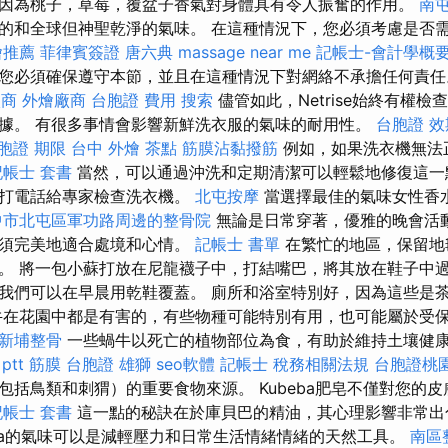
因為桃子，草莓，覆盆子香氣對身體具有令人振奮的作用。
南
的和全球但神聖乾淨的氣味。 在這種情況下，您必須考慮是否
燴推薦
菲律賓簽證
唐六典
massage near me
記帳士-會計學概
您必須確保遵守本節，並且在這種情況下對網絡不承擔任何責
廠商
外燴廠商
台胞證 費用
搜索
儘管如此，Netrise始終有權
據。 有很多事情會影響新鮮洗衣服的氣味的耐用性。
台胞證 效
胞證 期限
台中 外燴 茶點
筋膜沾黏撥筋
例如，如果洗衣機無法
記帳士 套書
當然，可以通過沖洗和定期清潔可以輕鬆地修復這一
得打電話給專家檢查洗衣機。
北屯按摩
當選擇最佳的氣味女性香
中市北屯區軍功路周邊的整骨院
無論是日常穿著，優雅的晚會活
必須完美地適合處境和心情。
記帳士 書單
在繁忙的地區，保留地
。 將一包小蘇打放在尼龍襪子中，打結嘴巴，將其放在鞋子中過
我們可以在早晨用乾鞋覆蓋。 廁所和浴室特別好，因為這些是
牛在花園中都是有害的，有些物種可能特別有用，也可能屬於受
新埔整骨
一些蝸牛以死亡的植物部位為食，有助於維持土壤健
ptt
筋膜
台胞證 雄獅
seo軟體
記帳士 稅務相關法規
台胞證桃
包括鳥類和刺猬）的重要食物來源。 Kubeba肥皂不僅對您的
記帳士 套書
這一點的秘訣在於庫貝巴的精油，其心理影響非常
eba的氣味可以是減輕壓力和日常生活情緒情緒的天然工具。
南區