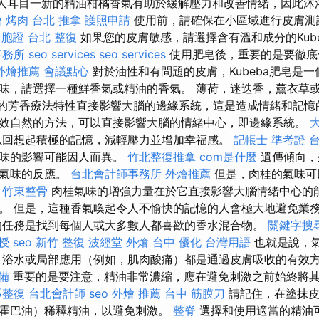
人耳目一新的精油柑橘香氣有助於緩解壓力和改善情緒，因此沐
 烤肉
台北 推拿
護照申請
使用前，請確保在小區域進行皮膚測
 台胞證
台北 整復
如果您的皮膚敏感，請選擇含有溫和成分的Kub
事務所
seo services
seo services
使用肥皂後，重要的是要徹底
外燴推薦
會議點心
對於油性和有問題的皮膚，Kubeba肥皂是一
味，請選擇一種鮮香氣或精油的香氣。 薄荷，迷迭香，薰衣草
a精油的芳香療法特性直接影響大腦的邊緣系統，這是造成情緒和記憶
效自然的方法，可以直接影響大腦的情緒中心，即邊緣系統。
以回想起積極的記憶，減輕壓力並增加幸福感。
記帳士 準考證
氣味的影響可能因人而異。
竹北整復推拿
com是什麼
遺傳傾向，
桂氣味的反應。
台北會計師事務所
外燴推薦
但是，肉桂的氣味可
。
竹東整骨
肉桂氣味的增強力量在於它直接影響大腦情緒中心的
。 但是，這種香氣喚起令人不愉快的記憶的人會極大地避免業
的任務是找到每個人或大多數人都喜歡的香水混合物。
關鍵字搜
授
seo
新竹 整復
波經堂
外燴 台中
優化 台灣用語
也就是說，
，浴水或局部應用（例如，肌肉酸痛）都是通過皮膚吸收的有效
備
重要的是要注意，精油非常濃縮，應在避免刺激之前始終將
區整復
台北會計師
seo
外燴 推薦
台中 筋膜刀
請記住，在塗抹皮
霍巴油）稀釋精油，以避免刺激。
整脊
選擇和使用適當的精油