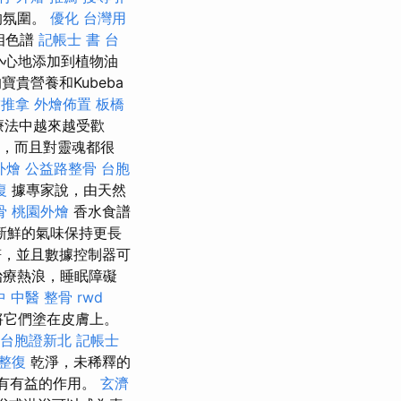
的氛圍。
優化 台灣用
相色譜
記帳士 書
台
小心地添加到植物油
貴營養和Kubeba
結推拿
外燴佈置
板橋
療法中越來越受歡
膚，而且對靈魂都很
外燴
公益路整骨
台胞
復
據專家說，由天然
骨
桃園外燴
香水食譜
新鮮的氣味保持更長
，並且數據控制器可
治療熱浪，睡眠障礙
中 中醫 整骨
rwd
將它們塗在皮膚上。
台胞證新北
記帳士
 整復
乾淨，未稀釋的
具有有益的作用。
玄濟