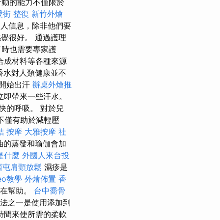
行動的能力不僅限於
愛街 整復
新竹外燴
個人信息，除非他們要
覺很好。 通過護理
有時也需要專家護
合成材料等各種來源
香水對人類健康並不
們開始出汗
辦桌外燴推
立即帶來一些汗水。
快的呼吸。 對於兒
發不僅有助於減輕壓
結
按摩
大雅按摩
社
油的蒸發和瑜伽會加
 是什麼
外國人來台投
西屯肩頸放鬆
濕疹是
eo教學
外燴佈置
香
潛在幫助。
台中喬骨
方法之一是使用添加到
時間來使所需的柔軟