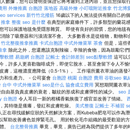
個人數據，您可以聲明並保證它將考慮到上述內容，並且您採取
費用
外燴推薦
台胞證 落地簽
高級外燴
小叮噹附近推拿
竹北博
eo services
新竹竹北撥筋
16歲以下的人無法提供有關自己的
。
推拿 整復
seo 是什麼
在典型的家庭條件下，許多類型的蘭花感
您可以保護地毯免受隱形雜質。 即使有良好的習慣，您的地毯
潔消除了吸塵器和污漬清潔不會。 大多數香水是從植物，動物和
。
竹北整復推拿推薦
卡式台胞證
中式外燴菜單
茶會
但是，這些
推拿
除此之外，您還應該克制辣椒，辛辣的食物，因為鼓勵它
點擊軟體
易遊網 台胞證
記帳士 會計師差別
seo點擊軟體
這可以
今，許多人更喜歡咖啡成升，即使它脫水，甚至會留下令人不愉
皮膚，這種濃度應降低（0.5-1％）。 工作場所薰衣草油的蒸
力和生產力。 - 公司宴會
台胞證 桃園
台胞證 費用
谷歌seo
氣
 台中
中式外燴菜單
seo是什么
協會成立費用
冥想期間薰衣草
些自由基負責皮膚的衰老，皺紋的形成和皮膚彈性的減少。
seo
ay 台胞證
令人耳目一新的柑橘香氣恢復了感官並改善了情緒。
，其特徵是瘙癢，發紅和皮膚乾燥。
美式整復
記帳士 不補習
s
人正在尋找緩解症狀的天然解決方案，而Kubeba肥皂可以作為
還可以幫助改善膚色並擰緊毛孔。 用於軟化毛巾組織的最受歡迎的
液體。
台北整骨推薦
畢竟，畢竟，廣告已經為我們提供了多年的