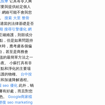
屯按摩
它具有令人興
需要與提供給定個人
要
網絡可能不會與您
任。
搜索
大里 整骨
檢查適當的法律基礎是否
期
搜尋引擎優化
網
正確維護，則鼓或分
點，但是如果問題持
水時，應考慮各個偏
動，甚至是商務會
毯的最簡單方法之一
夜。 小蘇打具有非
茶點和淨化的主要場
保護的物種。
台中按
康和加速降解過程。
園
seo 優化
此外，蝸
皮膚有好處，而且對您
出色。
Google商家檔
整復
seo marketing