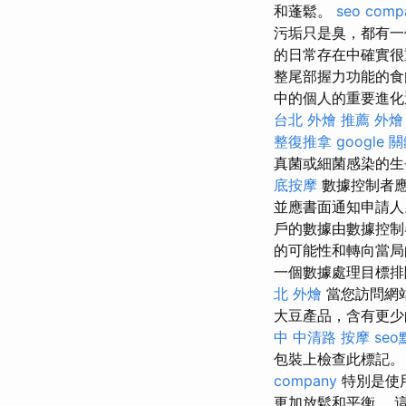
和蓬鬆。
seo comp
污垢只是臭，都有
的日常存在中確實很
整尾部握力功能的
中的個人的重要進化
台北 外燴 推薦
外燴
整復推拿
google 
真菌或細菌感染的生
底按摩
數據控制者應
並應書面通知申請
戶的數據由數據控
的可能性和轉向當
一個數據處理目標排
北 外燴
當您訪問網
大豆產品，含有更
中 中清路 按摩
se
包裝上檢查此標記
company
特別是使用
更加放鬆和平衡。 