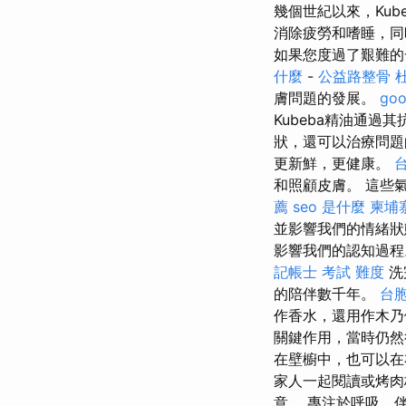
幾個世紀以來，Ku
消除疲勞和嗜睡，
如果您度過了艱難的
什麼
-
公益路整骨
膚問題的發展。
go
Kubeba精油通
狀，還可以治療問題
更新鮮，更健康。
和照顧皮膚。 這些
薦
seo 是什麼
柬埔
並影響我們的情緒
影響我們的認知過
記帳士 考試 難度
洗
的陪伴數千年。
台
作香水，還用作木
關鍵作用，當時仍
在壁櫥中，也可以
家人一起閱讀或烤
意。 專注於呼吸，