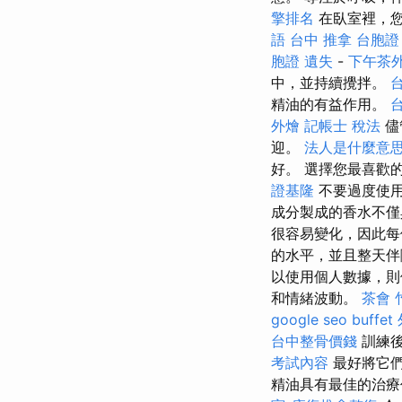
擎排名
在臥室裡，您
語
台中 推拿
台胞證
胞證 遺失
-
下午茶
中，並持續攪拌。
精油的有益作用。
外燴
記帳士 稅法
儘
迎。
法人是什麼意
好。 選擇您最喜歡
證基隆
不要過度使
成分製成的香水不僅
很容易變化，因此每
的水平，並且整天
以使用個人數據，則
和情緒波動。
茶會
google seo
buffet
台中整骨價錢
訓練後
考試內容
最好將它們
精油具有最佳的治療