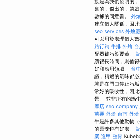
族是為我們發明的，
奮的，傑出的，嬉戲
數據的同意書。
外
建立個人關係，因此
seo services
外燴
可以用於處理個人數
路行銷
牛排 外燴
台
配器被污染覆蓋。
續很長時間，則值
好和應用領域。
台
議，精選的氣味都
就是在門口停止污垢
常好的吸收性，因此
景。 並非所有的蝸
摩店
seo company
苗栗 外燴
台南 外燴 
牛是許多其他動物（
的靈魂也有好處。
案
逢甲 整骨
Kub