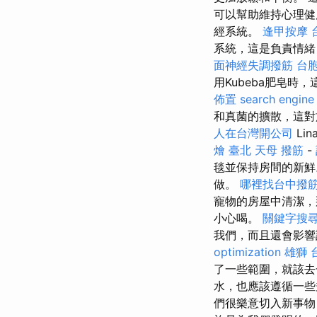
可以幫助維持心理健
經系統。
逢甲按摩
系統，這是負責情
面神經失調撥筋
台
用Kubeba肥皂
佈置
search engine
和真菌的擴散，這
人在台灣開公司
Li
燴 臺北
天母 撥筋
-
毯並保持房間的新
做。
哪裡找台中撥
寵物的房屋中清潔，
小心喝。
關鍵字搜
我們，而且還會影響
optimization
雄獅 
了一些範圍，就該
水，也應該遵循一
們很樂意切入新事物