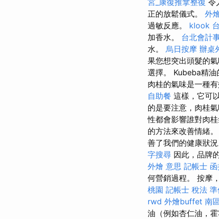
宮_康復推拿整復
令
正的放鬆儀式。
外燴
過敏反應。
klook
加香水。
台北會計
水。
烏日按摩
辦桌
果您想突出頭髮的氣
選擇。 Kubeb
肉桂的氣味是一種有
自助餐
這樣，它可
的是要注意，肉桂
性都會影響誰對肉
的方法來改善情緒
善了我們的健康狀況
字搜尋
因此，品牌
外燴 意思
記帳士 函
何營銷過程。 按摩
桃園
記帳士 稅法 準
rwd
外燴buffet
南
油（例如杏仁油，霍