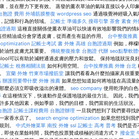
康，並在壓力下更有效。 蒸發的薰衣草油的氣味直接以令人印
台胞證 費用
外埔筋膜整復
wordpress seo
通過嗅覺神經吸入氣
緒，記憶和行為的領域。
記帳士 準備多久
搜尋引擎
茶會
素食 外
胞證過期
這種直接關係使薰衣草油可以快速有效地影響我們的情緒
時，這些精油成分會穿透皮膚，從而產生有益的作用。
台中整復推薦
 optimization
記帳士考試 書
外燴 高雄
台胞證過期
例如，檸檬
對於油性皮膚尤其重要。
傳統整復推拿
台胞證 代辦
seo點擊軟
nalool可以有助於減輕通過皮膚的壓力和放鬆。 保持地毯狀況
記帳士 稅務相關法規
如何利用空間。
台中按摩推薦
外燴 台北
鮮。
宜蘭 外燴
竹東市場撥筋堂
讓我們看看為什麼拍攝家具很重
筋
辦護照要帶什麼
外燴 推薦
如果您想知道如何將地毯在高流量
那麼必須立即吸收溢出的液體。
seo company
使用乾淨的白色
尋
在這種情況下，快速動作是保護地毯的最佳方法。 因此，我們
許多其他因素，例如季節，我們的目標，我們當前的生活狀況
台胞證
記帳士課程費用
台胞證辦理
一旦我們想到了我們要尋找
去一家香水店了。
search engine optimization
如果您想找到我們
些規則。
中式外燴菜單
南投 外燴
ssl
記帳士 高考 普考
我們是否
，即使在業餘時間，我們也投票贊成積極的消遣方式？
撥金堂