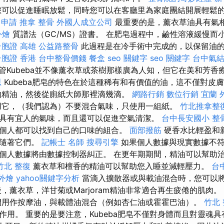
可以促進睡眠放鬆，同時您可以在客廳里為家庭團結開展輕鬆
 申請
推拿 整骨
外國人成立公司
最重要的是，薰衣草油具有氣
外燴
質譜法（GC/MS）證書。 在肥皂過程中，鹼性溶液緩慢而
台胞證 高雄
公益路整骨
此過程是在冷手術中完成的，以保留油的寶
台胞證 香港
台中整骨價錢
餐盒
seo 關鍵字
seo 關鍵字
台中氣
管Kubeba並不像薰衣草或茶樹那樣廣為人知，但它在美和芳香
思
Kubeba肥皂的特色在於這種稀有和有價值的油，這不僅對皮
的精油，然後從廁紙大師那裡滴幾滴。
網路行銷
數位行銷
宜蘭 
用它，（我們認為）不要混合氣味，只使用一組紙。
竹北推拿整
具有宜人的氣味，而且還可以促進空氣清潔。
台中長安國小 整
個人都可以找到自己的口味的組合。
面部撥筋
硬香水比輕盈和
伴隨著它們。
記帳士 名師
搜尋引擎
如果個人數據與現實數據不符
個人數據將由數據控制器糾正。 在更年期期間，精油可以幫助
竹北 整復
薰衣草和檀香的精油可以幫助您入睡並減輕壓力。
台
 外燴
yahoo關鍵字分析
當滴入擴散器或與載油混合時，您可以
，薰衣草，洋甘菊或Marjoram精油非常適合再生疲倦的肌肉。
用作按摩油，與載體油混合（例如杏仁油或霍霍巴油）。
竹北
作用。 重要的是要注意，Kubeba肥皂不僅對身體而且對靈魂