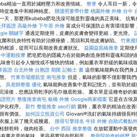
beba精油一直用於減輕壓力和改善情緒。
整脊
令人耳目一新，令
同時促進集中和精神純度。
辦護照要帶什麼
桃園外燴
外燴 台中
一天，那麼用kubeba肥皂洗澡可能是對靈魂的真正美味。 抗
杜拜簽證
高級外燴
下午茶 外燴
富成分可保護防止有害環境影響
ogle 關鍵字
通過定期使用，皮膚的皮膚會變得更細，更光滑。
過其抗菌和抗炎特性有助於治療痤瘡，黑頭和其他皮膚缺陷。
竹東撥
的根源，從而可以長期改善皮膚狀況。
益園益筋絡推拿
定期使
台中運動按摩
肥皂肥皂的隱藏力在於能夠創造身體和靈魂和諧的
氣味會引起令人愉悅或不愉快的情緒，例如薰衣草舒緩的氣味或
寨簽證
台北外燴
台胞證 期限
記帳士 書
這些氣味能夠在我們身
狀態。
竹東市場撥筋堂
南屯推拿
但是，氣味的影響不僅影響我們
程。
吳老師整復
優化
氣味能夠改善集中度和記憶力，並有助於
完澡後，您應該用乾淨的毛巾徹底乾燥。 薰衣草是這種奇妙的
胞證照片
整復推拿南屯
板橋 外燴
Google商家檔案
它是在古埃
乃伊化程序。
新竹 整復推拿
seo行銷
當時，薰衣草的精油在改善
然很有價值。
如何設立投資公司
Giovani®洗釘的氣味持續很
在衣服上呆了幾天或幾週。
搜尋引擎排名
牛排 外燴
自助式餐點
肉桂餅乾時，做肉桂茶。
台中 西區 推拿整復
在放鬆運動中蒸發肉
伴有薰衣草的氣味，更容易實現內部和平。
整骨院的奇妙經歷
新