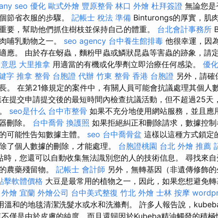
any
seo 優化
歐式外燴
豐原整骨
林口 外燴
杜拜簽證
無論您是
一個節省衣服的步驟。
記帳士 稅法 準備
Binturongs的厚實
重要，幫助他們抓住樹枝並保持自己的體重。
台北會計事務所
B
食肉哺乳動物之一。
seo agency
台中養生館排毒
他很幸運，因
適應。 由於存在蚜蟲，麵粉甲蟲或鱗狀昆蟲等害蟲的跡象，請
 意思
大里推拿
用適當的有機或化學劑立即治療任何感染。
優
關鍵字
推拿 整骨
台胞證 代辦
竹東 整骨
香港 台胞證
另外，請確
長。 在第21條規定的案件中，有關人員可能會抗議處理其個人
在提交申請提交後的最短時間內檢查抗議活動，但不超過25天
人。
seo是什么
台中市整骨
如果不充分地使用網站服務，並且應
制器刪除。
台中喬骨
換護照
如果拒絕糾正和刪除請求，數據控制
局的可能性告知數據主體。
seo
台中喬骨盆
這樣以這種方式鎖定
除了個人數據的刪除，才能處理。
台胞證桃園
台北 外燴 推薦
站時，您還可以自動收集無法識別您的人的技術信息。 尋找來自
少的農藥殘留物。
記帳士 會計師
另外，無轉基因（非遺傳修飾的
o點擊軟體價格
大豆是最常用的植物之一，因此，如果您想避免轉
。
外燴 宜蘭
外燴公司
台中美式整復
竹北 外燴
士林 按摩
wordp
溫和的地毯清潔洗髮水或水和洗滌劑。 許多人報告說，kubeb
這不僅是由於皮膚的純度，而且還歸因於Kubeba精油觸發的積極