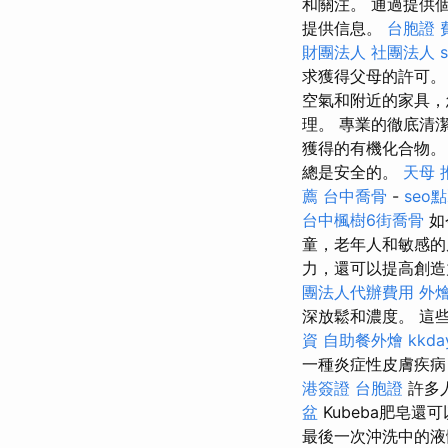
和關注。 通過提供
提供信息。
台胞證 
財團法人 社團法人
s
求獲得父母的許可
空氣和附近的家具，
理。 專業的徹底清
獲得的有機化合物
總是安全的。
天母 
薦
台中喬骨
-
seo
台中楓樹6街喬骨
如
童，老年人和敏感的
力，還可以提高創造
團法人代辦費用
外燴
深放鬆和濃度。 這
資
自助餐外燴
kkd
一種炎症性皮膚疾病
港簽證 台胞證
許多
盆
Kubeba肥皂
最後一次沖洗中的